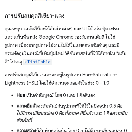
การปรับสมดุลสีเขียว-แดง
คุณระบุการแต้มสีที่จะใช้กับส่วนต่างๆ ของ UI ได้ เช่น ปุ่ม เฟรม
และ แท็บพื้นหลัง Google Chrome รองรับการแต้มสี ไม่ใช่
รูปภาพ เนื่องจากรูปภาพใช้งานไม่ได้ในแพลตฟอร์มต่างๆ และมี
ความรัดกุมในกรณีที่เพิ่มปุ่มใหม่ วิธีค้นหาสตริงที่ใช้ได้ภายใน "แต้ม
สี" โปรดดู
kTintTable
การปรับสมดุลสีเขียว-แดงจะอยู่ในรูปแบบ Hue-Saturation-
Lightness (HSL) โดยใช้จำนวนจุดลอยตัวในช่วง 0 - 1.0
Hue
เป็นค่าสัมบูรณ์ โดย 0 และ 1 คือสีแดง
ความอิ่มตัว
จะสัมพันธ์กับรูปภาพที่ให้ไว้ในปัจจุบัน 0.5 คือ
ไม่มีการเปลี่ยนแปลง
0 คือ
ทั้งหมด สีอิ่มตัว
และ 1 คือ
ความอิ่ม
ตัวเต็มที่
ความสว่าง
ก็สัมพัทธ์เช่นกัน โดย 0.5
ไม่มีการเปลี่ยนแปลง
, 0