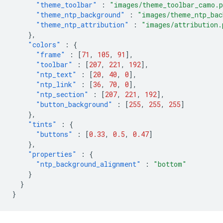
"theme_toolbar"
:
"images/theme_toolbar_camo.
"theme_ntp_background"
:
"images/theme_ntp_bac
"theme_ntp_attribution"
:
"images/attribution.
},
"colors"
:
{
"frame"
:
[
71
,
105
,
91
],
"toolbar"
:
[
207
,
221
,
192
],
"ntp_text"
:
[
20
,
40
,
0
],
"ntp_link"
:
[
36
,
70
,
0
],
"ntp_section"
:
[
207
,
221
,
192
],
"button_background"
:
[
255
,
255
,
255
]
},
"tints"
:
{
"buttons"
:
[
0.33
,
0.5
,
0.47
]
},
"properties"
:
{
"ntp_background_alignment"
:
"bottom"
}
}
}