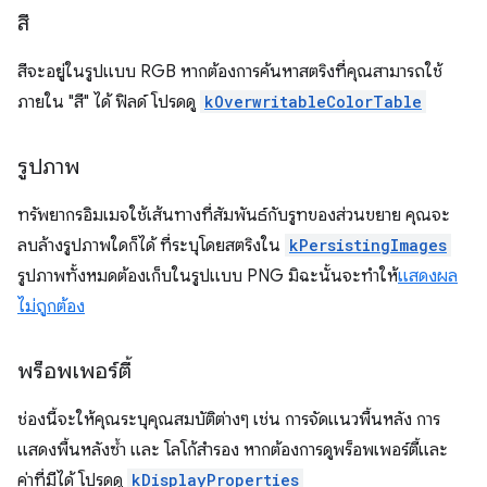
สี
สีจะอยู่ในรูปแบบ RGB หากต้องการค้นหาสตริงที่คุณสามารถใช้
ภายใน "สี" ได้ ฟิลด์ โปรดดู
kOverwritableColorTable
รูปภาพ
ทรัพยากรอิมเมจใช้เส้นทางที่สัมพันธ์กับรูทของส่วนขยาย คุณจะ
ลบล้างรูปภาพใดก็ได้ ที่ระบุโดยสตริงใน
kPersistingImages
รูปภาพทั้งหมดต้องเก็บในรูปแบบ PNG มิฉะนั้นจะทำให้
แสดงผล
ไม่ถูกต้อง
พร็อพเพอร์ตี้
ช่องนี้จะให้คุณระบุคุณสมบัติต่างๆ เช่น การจัดแนวพื้นหลัง การ
แสดงพื้นหลังซ้ำ และ โลโก้สำรอง หากต้องการดูพร็อพเพอร์ตี้และ
ค่าที่มีได้ โปรดดู
kDisplayProperties