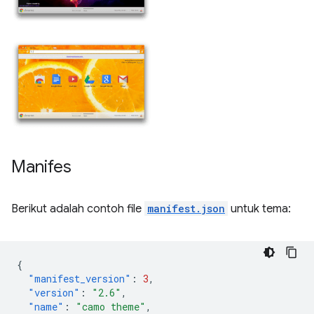
Manifes
Berikut adalah contoh file
manifest.json
untuk tema:
{
"manifest_version"
:
3
,
"version"
:
"2.6"
,
"name"
:
"camo theme"
,