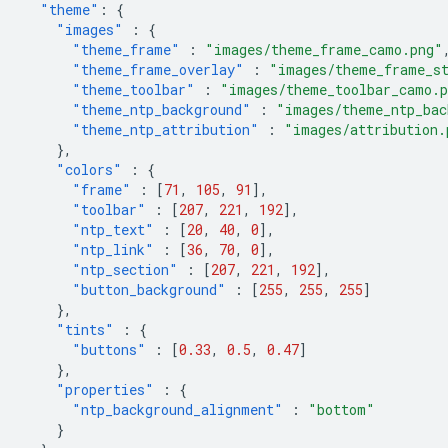
"theme"
:
{
"images"
:
{
"theme_frame"
:
"images/theme_frame_camo.png"
"theme_frame_overlay"
:
"images/theme_frame_s
"theme_toolbar"
:
"images/theme_toolbar_camo.
"theme_ntp_background"
:
"images/theme_ntp_bac
"theme_ntp_attribution"
:
"images/attribution.
},
"colors"
:
{
"frame"
:
[
71
,
105
,
91
],
"toolbar"
:
[
207
,
221
,
192
],
"ntp_text"
:
[
20
,
40
,
0
],
"ntp_link"
:
[
36
,
70
,
0
],
"ntp_section"
:
[
207
,
221
,
192
],
"button_background"
:
[
255
,
255
,
255
]
},
"tints"
:
{
"buttons"
:
[
0.33
,
0.5
,
0.47
]
},
"properties"
:
{
"ntp_background_alignment"
:
"bottom"
}