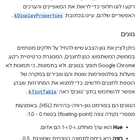
רקע ו לוגו חלופי כדי לראות את המאפיינים והערכים
האפשריים שלהם, עיינו בכתובת
kDisplayProperties
.
גוונים
ניתן לציין את גוון הצבע שיש להחיל על חלקים מסוימים
בממשק המשתמש, כגון לחצנים, המסגרת כרטיסיית רקע.
Google Chrome תומך בגוונים, ולא בתמונות, כי תמונות לא
פועלות בפלטפורמות שונות והם שבירים במקרה של
הוספת לחצנים חדשים. כדי למצוא את המחרוזות שבהן
אפשר להשתמש בתוך 'גוונים' ראה
kTintTable
.
הגוונים הם בפורמט גוון-רוויה-בהירוּת (HSL), באמצעות
מספרי נקודה צפה (floating-point) בטווח 0 - 1.0:
Hue
הוא ערך מוחלט, ו-0 ו-1 הם אדום.
רוויה
היא ביחס לתמונה הנוכחית שמוצגת. 0.5