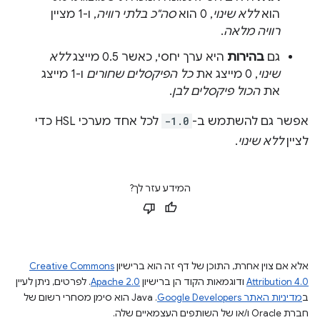
הוא
ללא שינוי
, 0 הוא
סה"כ בלתי רוויה
, ו-1 מציין
רוויה מלאה
.
גם
בהירות
היא ערך יחסי, כאשר 0.5 מייצג
ללא
שינוי
, 0 מייצג את
כל הפיקסלים שחורים
ו-1 מייצג
את
הכול פיקסלים לבן
.
אפשר גם להשתמש ב-
-1.0
לכל אחד מערכי HSL כדי
לציין
ללא שינוי
.
המידע עזר לך?
אלא אם צוין אחרת, התוכן של דף זה הוא ברישיון
Creative Commons
Attribution 4.0
ודוגמאות הקוד הן ברישיון
Apache 2.0
. לפרטים, ניתן לעיין
ב
מדיניות האתר Google Developers‏
.‏ Java הוא סימן מסחרי רשום של
חברת Oracle ו/או של השותפים העצמאיים שלה.