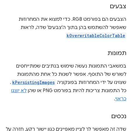
צבעים
הצבעים הם בפורמט RGB. כדי למצוא את המחרוזות
שאפשר להשתמש בהן בתוך ה'צבעים' שדה, לראות
kOverwritableColorTable
תמונות
במשאבי התמונות נעשה שימוש בנתיבים שמתייחסים
לשורש של התוסף. אפשר לשנות כל אחת מהתמונות
שצוינו על ידי המחרוזות בפונקציה
kPersistingImages
.
כל התמונות צריכות להיות בפורמט PNG או שהן
לא יוצגו
כראוי
.
נכסים
שדה זה מאפשר לך לציין מאפיינים כגון יישור רקע, חזרה על