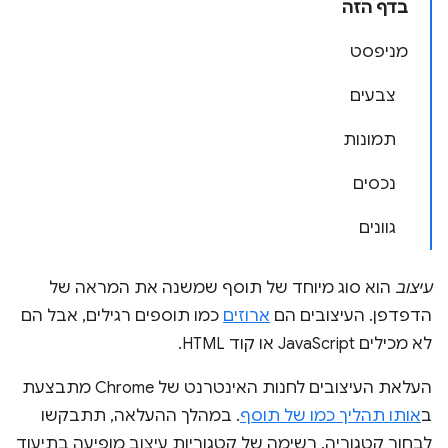
בדף הזה
מניפסט
צבעים
תמונות
נכסים
גוונים
עיצוב
הוא סוג מיוחד של תוסף שמשנה את המראה של
הדפדפן. העיצובים הם
ארוזים
כמו תוספים רגילים, אבל הם
לא מכילים JavaScript או קוד HTML.
העלאת העיצובים לחנות האינטרנט של Chrome מתבצעת
ב
אותו תהליך כמו של תוסף
. במהלך ההעלאה, תתבקשו
לבחור קטגוריה. רשימה של קטגוריות עיצוב מופיעה בתיעוד