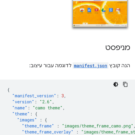
מניפסט
הנה קובץ
manifest.json
לדוגמה עבור עיצוב:
{
"manifest_version"
:
3
,
"version"
:
"2.6"
,
"name"
:
"camo theme"
,
"theme"
:
{
"images"
:
{
"theme_frame"
:
"images/theme_frame_camo.png"
"theme_frame_overlay"
:
"images/theme_frame_s