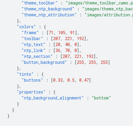
"theme_toolbar"
:
"images/theme_toolbar_camo.
"theme_ntp_background"
:
"images/theme_ntp_bac
"theme_ntp_attribution"
:
"images/attribution.
},
"colors"
:
{
"frame"
:
[
71
,
105
,
91
],
"toolbar"
:
[
207
,
221
,
192
],
"ntp_text"
:
[
20
,
40
,
0
],
"ntp_link"
:
[
36
,
70
,
0
],
"ntp_section"
:
[
207
,
221
,
192
],
"button_background"
:
[
255
,
255
,
255
]
},
"tints"
:
{
"buttons"
:
[
0.33
,
0.5
,
0.47
]
},
"properties"
:
{
"ntp_background_alignment"
:
"bottom"
}
}
}