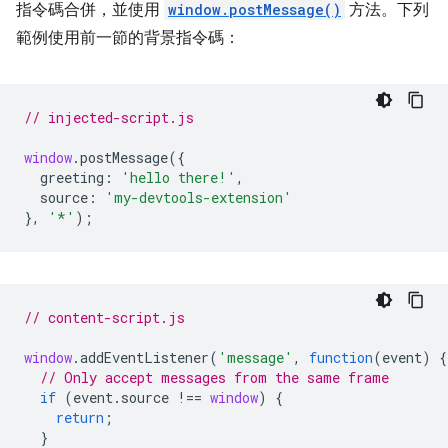
指令碼合併，並使用
window.postMessage()
方法。下列
範例使用前一節的背景指令碼：
// injected-script.js
window
.
postMessage
({
greeting
:
'hello there!'
,
source
:
'my-devtools-extension'
},
'*'
);
// content-script.js
window
.
addEventListener
(
'message'
,
function
(
event
)
{
// Only accept messages from the same frame
if
(
event
.
source
!==
window
)
{
return
;
}