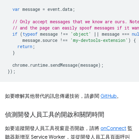
var
message
=
event
.
data
;
// Only accept messages that we know are ours. Not
// and the page can easily spoof messages if it wa
if
(
typeof
message
!==
'object'
||
message
===
nu
message
.
source
!==
'my-devtools-extension'
)
{
return
;
}
chrome
.
runtime
.
sendMessage
(
message
);
});
如要瞭解其他替代的訊息傳遞技術，請參閱
GitHub
。
偵測開發人員工具的開啟和關閉時間
如要追蹤開發人員工具視窗是否開啟，請將
onConnect
監
聽器新增至 Service Worker，並從開發人員工具頁面呼叫