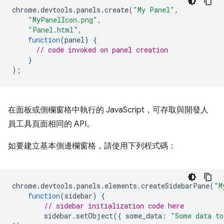
chrome
.
devtools
.
panels
.
create
(
"My Panel"
,
"MyPanelIcon.png"
,
"Panel.html"
,
function
(
panel
)
{
// code invoked on panel creation
}
);
在面板或側欄窗格中執行的 JavaScript，可存取與開發人
員工具頁面相同的 API。
如要建立基本側邊欄窗格，請使用下列程式碼：
chrome
.
devtools
.
panels
.
elements
.
createSidebarPane
(
"M
function
(
sidebar
)
{
// sidebar initialization code here
sidebar
.
setObject
({
some_data
:
"Some data to