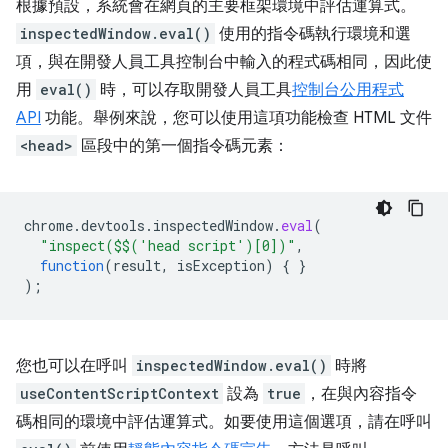
根據預設，系統會在網頁的主要框架環境中評估運算式。
inspectedWindow.eval()
使用的指令碼執行環境和選
項，與在開發人員工具控制台中輸入的程式碼相同，因此使
用
eval()
時，可以存取開發人員工具
控制台公用程式
API
功能。舉例來說，您可以使用這項功能檢查 HTML 文件
<head>
區段中的第一個指令碼元素：
chrome
.
devtools
.
inspectedWindow
.
eval
(
"inspect($$('head script')[0])"
,
function
(
result
,
isException
)
{
}
);
您也可以在呼叫
inspectedWindow.eval()
時將
useContentScriptContext
設為
true
，在與內容指令
碼相同的環境中評估運算式。如要使用這個選項，請在呼叫