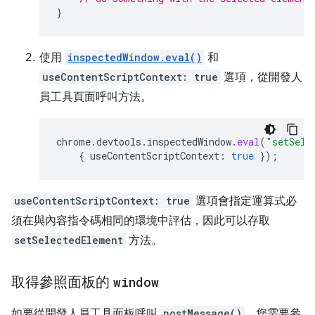
}
使用
inspectedWindow.eval()
和
useContentScriptContext: true
選項，從開發人
員工具頁面呼叫方法。
chrome
.
devtools
.
inspectedWindow
.
eval
(
"setSele
{
useContentScriptContext
:
true
});
useContentScriptContext: true
選項會指定運算式必
須在與內容指令碼相同的環境中評估，因此可以存取
setSelectedElement
方法。
取得參照面板的
window
如要從開發人員工具面板呼叫
postMessage()
，您需要參