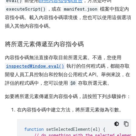
eval()
前使用
靜態內容指令碼宣告
，方法是呼叫
executeScript()
，或在
manifest.json
檔案中指定內
容指令碼。載入內容指令碼環境後，您也可以使用這個選項
插入其他內容指令碼。
將所選元素傳遞至內容指令碼
內容指令碼無法直接存取目前所選元素。不過，您使用
inspectedWindow.eval()
執行的任何程式碼，都能存取
開發人員工具控制台和控制台公用程式 API。舉例來說，在
評估的程式碼中，您可以使用
$0
存取所選元素。
如要將所選元素傳遞至內容指令碼，請按照下列步驟操作：
在內容指令碼中建立方法，將所選元素做為引數。
function
setSelectedElement
(
el
)
{
// do something with the selected element