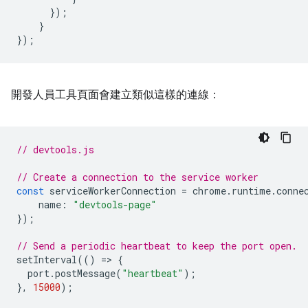
});
}
});
開發人員工具頁面會建立類似這樣的連線：
// devtools.js
// Create a connection to the service worker
const
serviceWorkerConnection
=
chrome
.
runtime
.
conne
name
:
"devtools-page"
});
// Send a periodic heartbeat to keep the port open.
setInterval
(()
=
>
{
port
.
postMessage
(
"heartbeat"
);
},
15000
);