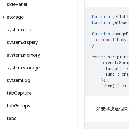
side
Panel
function
getTabI
storage
function
getUser
system
.
cpu
function
changeB
document
.
body
.
system
.
display
}
system
.
memory
chrome
.
scripting
.
executeScri
system
.
storage
target
:
{
func
:
cha
})
system
Log
.
then
(()
=
>
tab
Capture
tab
Groups
如要解決這個
tabs