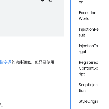
on
Execution
World
InjectionRe
sult
InjectionTa
rget
指令碼
的功能類似。但只要使用
Registered
ContentSc
ript
ScriptInjec
tion
StyleOrigin
行。