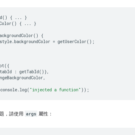
d
()
{
...
}
Color
()
{
...
}
ackgroundColor
()
{
style
.
backgroundColor
=
getUserColor
();
pt
({
tabId
:
getTabId
()},
ngeBackgroundColor
,
console
.
log
(
"injected a function"
));
問題，請使用
args
屬性：