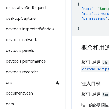
{
declarative
Net
Request
"name"
:
"Scri
"manifest_ver
desktop
Capture
"permissions"
...
}
devtools
.
inspected
Window
devtools
.
network
概念和用
devtools
.
panels
devtools
.
performance
您可以使用
chr
chrome.scrip
devtools
.
recorder
dns
注入目標
document
Scan
您可以使用
tar
dom
唯一的必填欄