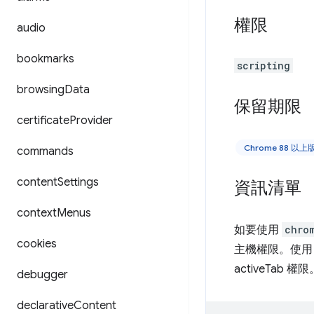
權限
audio
bookmarks
scripting
browsing
Data
保留期限
certificate
Provider
Chrome 88 以
commands
content
Settings
資訊清單
context
Menus
如要使用
chro
cookies
主機權限。使
activeTab 權限
debugger
declarative
Content