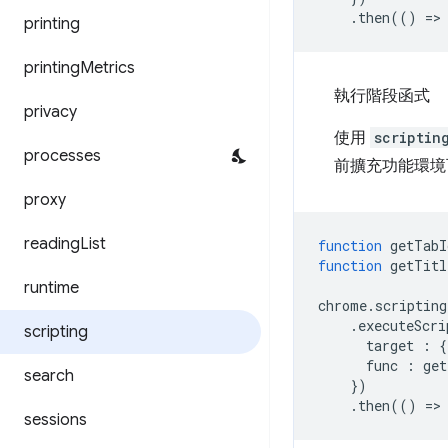
.
then
(()
=
>
printing
printing
Metrics
執行階段函式
privacy
使用
scriptin
processes
前擴充功能環境
proxy
reading
List
function
getTabI
function
getTitl
runtime
chrome
.
scripting
.
executeScri
scripting
target
:
{
func
:
get
search
})
.
then
(()
=
>
sessions