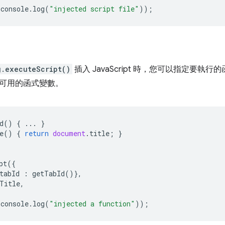
console
.
log
(
"injected script file"
));
g.executeScript()
插入 JavaScript 時，您可以指定要
可用的函式變數。
d
()
{
...
}
e
()
{
return
document
.
title
;
}
pt
({
tabId
:
getTabId
()},
Title
,
console
.
log
(
"injected a function"
));