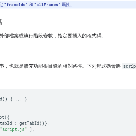
定
和
屬性。
"frameIds"
"allFrames"
碼
外部檔案或執行階段變數，指定要插入的程式碼。
串，也就是擴充功能根目錄的相對路徑。下列程式碼會將
scrip
d
()
{
...
}
pt
({
tabId
:
getTabId
()},
"script.js"
],