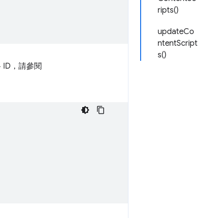
ripts()
updateCo
ntentScript
s()
ID，請參閱