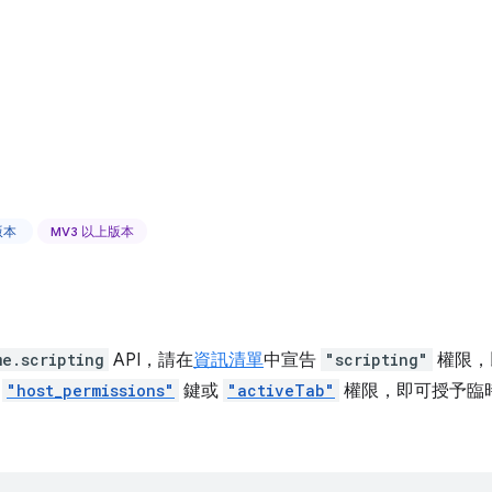
上版本
MV3 以上版本
me.scripting
API，請在
資訊清單
中宣告
"scripting"
權限，
用
"host_permissions"
鍵或
"activeTab"
權限，即可授予臨
。