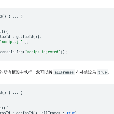
d
()
{
...
}
pt
({
tabId
:
getTabId
()},
"script.js"
],
console
.
log
(
"script injected"
));
的所有框架中執行，您可以將
allFrames
布林值設為
true
。
d
()
{
...
}
pt
({
tabId
:
getTabId
(),
allFrames
:
true
},