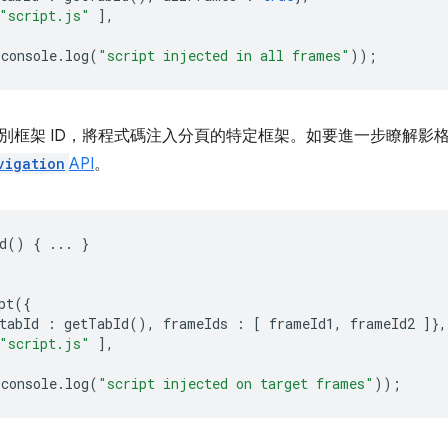
"script.js"
],
console
.
log
(
"script injected in all frames"
));
別框架 ID，將程式碼注入分頁的特定框架。如要進一步瞭解影格 
vigation
API
。
d
()
{
...
}
pt
({
tabId
:
getTabId
(),
frameIds
:
[
frameId1
,
frameId2
]},
"script.js"
],
console
.
log
(
"script injected on target frames"
));