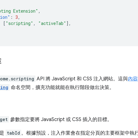
pting Extension"
,
sion"
:
3
,
:
[
"scripting"
,
"activeTab"
],
途
ome.scripting
API 將 JavaScript 和 CSS 注入網站。這與
內容
ting
命名空間，擴充功能就能在執行階段做出決策。
get
參數指定要將 JavaScript 或 CSS 插入的目標。
位是
tabId
。根據預設，注入作業會在指定分頁的主要框架中執