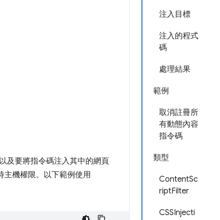
注入目標
注入的程式
碼
處理結果
範例
取消註冊所
有動態內容
指令碼
類型
以及要將指令碼注入其中的網頁
時主機權限。以下範例使用
ContentSc
riptFilter
CSSInjecti