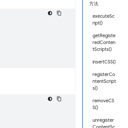
方法
executeSc
ript()
getRegiste
redConten
tScripts()
insertCSS()
registerCo
ntentScript
s()
removeCS
S()
unregister
ContentSc