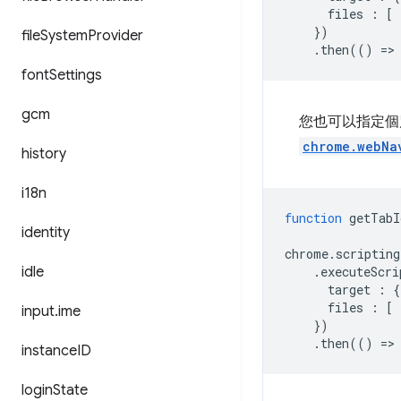
files
:
[
})
file
System
Provider
.
then
(()
=
>
font
Settings
gcm
您也可以指定個
chrome.webNa
history
i18n
function
getTabI
identity
chrome
.
scripting
idle
.
executeScri
target
:
{
files
:
[
input
.
ime
})
.
then
(()
=
>
instance
ID
login
State