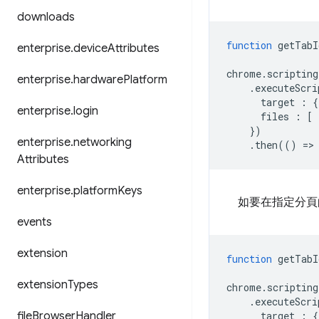
downloads
function
getTabI
enterprise
.
device
Attributes
chrome
.
scripting
enterprise
.
hardware
Platform
.
executeScri
target
:
{
enterprise
.
login
files
:
[
})
enterprise
.
networking
.
then
(()
=
>
Attributes
enterprise
.
platform
Keys
如要在指定分頁
events
extension
function
getTabI
extension
Types
chrome
.
scripting
.
executeScri
file
Browser
Handler
target
:
{