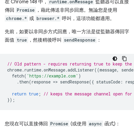
在 Chrome 148 中，
runtime.onMessage
監聽器可以直接
傳回
Promise
，藉此傳送非同步回應。無論您是使用
chrome.*
或
browser.*
呼叫，這項功能都適用。
先前，如要以非同步方式回應，唯一方法是從監聽器傳回字
面值
true
，然後稍後呼叫
sendResponse
：
// Old pattern - requires returning true to keep the
chrome
.
runtime
.
onMessage
.
addListener
((
message
,
sende
fetch
(
'https://example.com'
)
.
then
(
response
=
>
sendResponse
({
statusCode
:
res
return
true
;
// keeps the message channel open for
});
您現在可以直接傳回
Promise
(或使用
async
函式)：