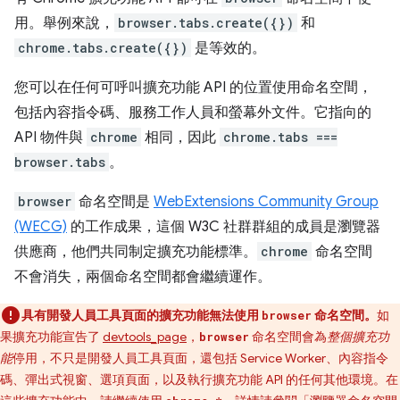
用。舉例來說，
browser.tabs.create({})
和
chrome.tabs.create({})
是等效的。
您可以在任何可呼叫擴充功能 API 的位置使用命名空間，
包括內容指令碼、服務工作人員和螢幕外文件。它指向的
API 物件與
chrome
相同，因此
chrome.tabs ===
browser.tabs
。
browser
命名空間是
WebExtensions Community Group
(WECG)
的工作成果，這個 W3C 社群群組的成員是瀏覽器
供應商，他們共同制定擴充功能標準。
chrome
命名空間
不會消失，兩個命名空間都會繼續運作。
具有開發人員工具頁面的擴充功能無法使用
命名空間。
如
browser
果擴充功能宣告了
devtools_page
，
命名空間會為
整個擴充功
browser
能
停用，不只是開發人員工具頁面，還包括 Service Worker、內容指令
碼、彈出式視窗、選項頁面，以及執行擴充功能 API 的任何其他環境。在