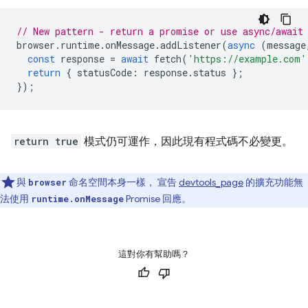
// New pattern - return a promise or use async/await
browser
.
runtime
.
onMessage
.
addListener
(
async
(
message
const
response
=
await
fetch
(
'https://example.com'
return
{
statusCode
:
response
.
status
};
});
return true
模式仍可運作，因此現有程式碼不必變更。
與
命名空間本身一樣， 宣告
devtools_page
的擴充功能無
browser
法使用
Promise 回應。
runtime.onMessage
這對你有幫助嗎？