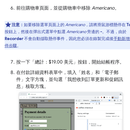
前往購物車頁面，並從購物車中移除
Americano
。
注意：
如要移除選單頁面上的
Americano
，請將滑鼠游標懸停在
T
按鈕上，然後在彈出式選單中點選
Americano
旁邊的
-
。不過，由於
Recorder
不會自動擷取懸停事件，因此您必須在錄製完成後
手動新增
停步驟
。
按一下「總計：$19.00 美元」
按鈕，開始結帳程序。
在付款詳細資料表單中，填入「姓名」
和「電子郵
件」
文字方塊，並勾選「我想收到訂單更新和促銷訊
息」
核取方塊。