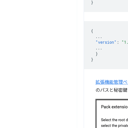
}
{
...
"version"
:
"1
...
}
}
拡張機能管理ペ
のパスと秘密鍵