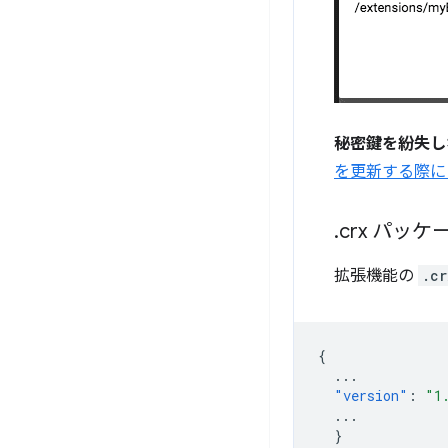
秘密鍵を紛失し
を更新する際に
.
crx パッ
拡張機能の
.cr
{
...
"version"
:
"1
...
}