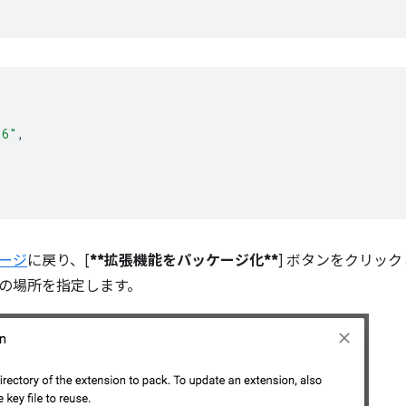
.6"
,
ージ
に戻り、[
**拡張機能をパッケージ化**
] ボタンをクリッ
の場所を指定します。