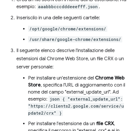
esempio:
aaabbbcccdddeeefff.json
.
Inseriscilo in una delle seguenti cartelle:
/opt/google/chrome/extensions/
/usr/share/google-chrome/extensions/
Il seguente elenco descrive l'installazione delle
estensioni dal Chrome Web Store, un file CRX o un
server personale:
Per installare un'estensione del
Chrome Web
Store
, specifica l'URL di aggiornamento con il
nome del campo "external_update_url". Ad
esempio:
json { "external_update_url":
"https://clients2.google.com/service/u
pdate2/crx" }
Per installare l'estensione da un
file CRX
,
specifica il percorso in "external_crx" e ai in