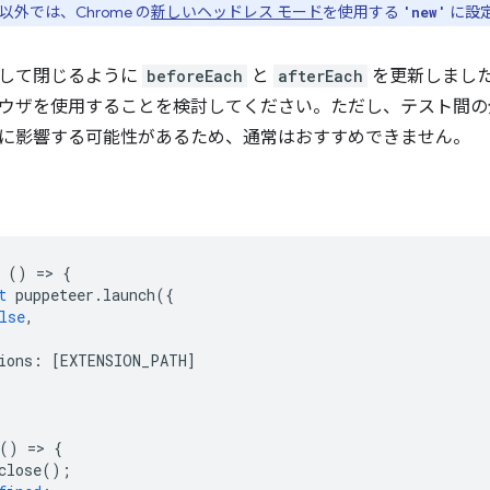
外では、Chrome の
新しいヘッドレス モード
を使用する
に設
'new'
して閉じるように
beforeEach
と
afterEach
を更新しまし
ウザを使用することを検討してください。ただし、テスト間の
に影響する可能性があるため、通常はおすすめできません。
()
=
>
{
t
puppeteer
.
launch
({
lse
,
ions
:
[
EXTENSION_PATH
]
()
=
>
{
close
();