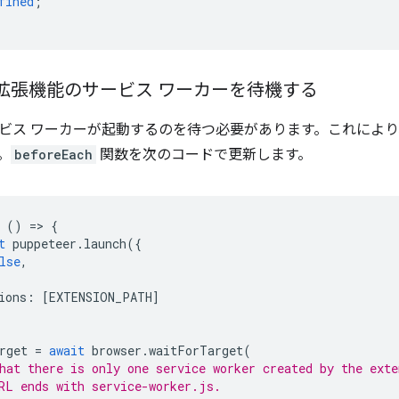
fined
;
: 拡張機能のサービス ワーカーを待機する
ビス ワーカーが起動するのを待つ必要があります。これによ
。
beforeEach
関数を次のコードで更新します。
()
=
>
{
t
puppeteer
.
launch
({
lse
,
ions
:
[
EXTENSION_PATH
]
rget
=
await
browser
.
waitForTarget
(
hat there is only one service worker created by the exte
RL ends with service-worker.js.