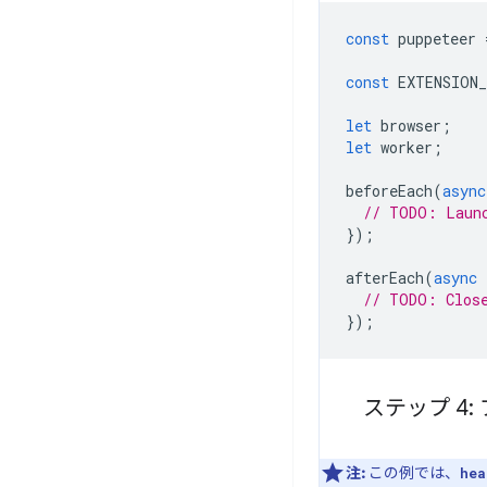
const
puppeteer
const
EXTENSION
let
browser
;
let
worker
;
beforeEach
(
async
// TODO: Laun
});
afterEach
(
async
// TODO: Clos
});
ステップ 4
注:
この例では、
hea