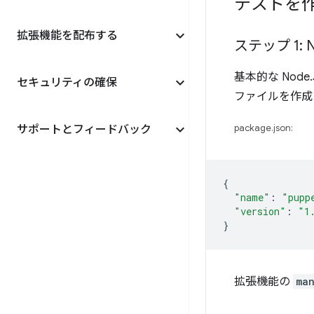
テストを
拡張機能を配布する
ステップ 1: 
基本的な No
セキュリティの確保
ファイルを作成
サポートとフィードバック
package.json:
{
"name"
:
"pupp
"version"
:
"1
}
拡張機能の
man