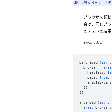
発中に役立ちます。開発以
ブラウザを起動
合は、同じブラ
のテストの結果
index.test.js:
beforeEach
(
async
browser
=
awai
headless
:
fa
pipe
:
true
,
enableExtens
});
});
afterEach
(
async
await
browser
.