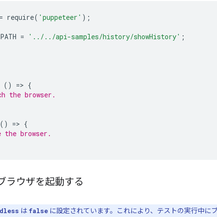
=
require
(
'puppeteer'
);
_PATH
=
'../../api-samples/history/showHistory'
;
()
=
>
{
ch the browser.
()
=
>
{
e the browser.
: ブラウザを起動する
は
に設定されています。これにより、テストの実行中にブ
dless
false