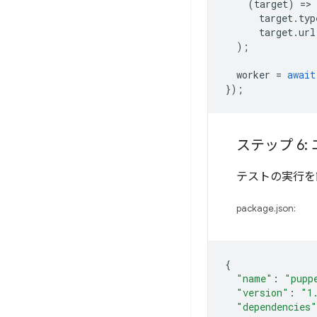
(
target
)
=
target
.
typ
target
.
url
);
worker
=
await
});
ステップ 6
テストの実行を
package.json:
{
"name"
:
"pupp
"version"
:
"1
"dependencies"