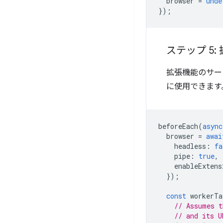
browser
=
unde
});
ステップ 5
拡張機能のサー
に使用できます
beforeEach
(
async
browser
=
awai
headless
:
fa
pipe
:
true
,
enableExtens
});
const
workerTa
// Assumes t
// and its U