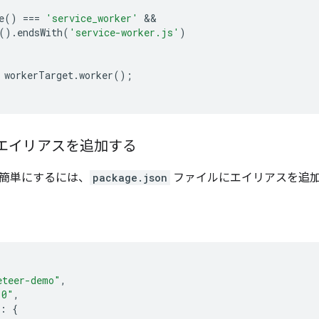
e
()
===
'service_worker'
().
endsWith
(
'service-worker.js'
)
workerTarget
.
worker
();
: エイリアスを追加する
簡単にするには、
package.json
ファイルにエイリアスを追
eteer-demo"
,
.0"
,
:
{