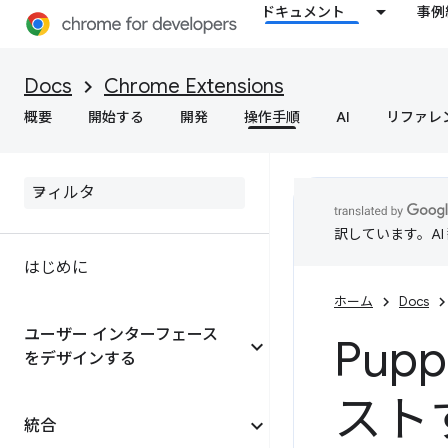
ドキュメント
事例
Docs
Chrome Extensions
概要
開始する
開発
操作手順
AI
リファレ
訳しています。A
はじめに
ホーム
Docs
ユーザー インターフェース
Pup
をデザインする
スト
統合