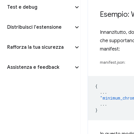
Test e debug
Esempio:
Distribuisci l'estensione
Innanzitutto, d
che supportano
Rafforza la tua sicurezza
manifest:
manifest.json:
Assistenza e feedback
{
...
"minimum_chro
...
}