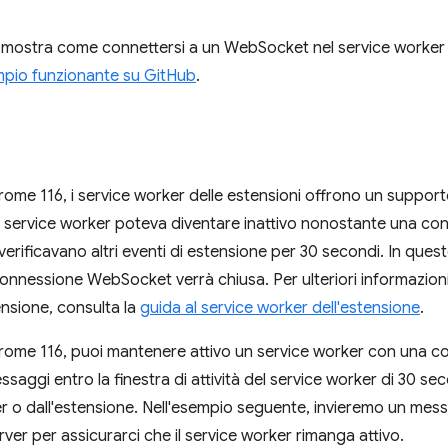
 mostra come connettersi a un WebSocket nel service worker 
pio funzionante su GitHub
.
rome 116, i service worker delle estensioni offrono un support
 service worker poteva diventare inattivo nonostante una c
 verificavano altri eventi di estensione per 30 secondi. In ques
onnessione WebSocket verrà chiusa. Per ulteriori informazioni s
ensione, consulta la
guida al service worker dell'estensione
.
hrome 116, puoi mantenere attivo un service worker con una
aggi entro la finestra di attività del service worker di 30 s
ver o dall'estensione. Nell'esempio seguente, invieremo un mes
ver per assicurarci che il service worker rimanga attivo.