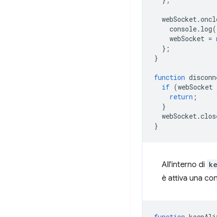
webSocket
.
oncl
console
.
log
(
webSocket
=
};
}
function
disconn
if
(
webSocket
return
;
}
webSocket
.
clos
}
All'interno di
k
è attiva una c
function
keepAli