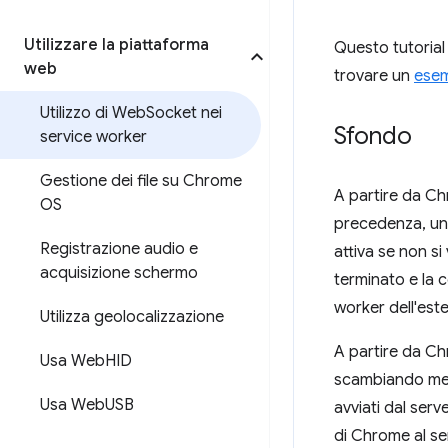
Utilizzare la piattaforma
Questo tutorial
web
trovare un
esem
Utilizzo di Web
Socket nei
Sfondo
service worker
Gestione dei file su Chrome
A partire da Ch
OS
precedenza, un
Registrazione audio e
attiva se non si
acquisizione schermo
terminato e la c
worker dell'est
Utilizza geolocalizzazione
A partire da C
Usa Web
HID
scambiando mess
Usa Web
USB
avviati dal ser
di Chrome al ser