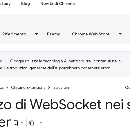
study
Blog
Novità di Chrome
Riferimento
Esempi
Chrome Web Store
Google utilizza la tecnologia AI per tradurre i contenuti nella
ta. Le traduzioni generate dall'AI potrebbero contenere errori.
cs
Chrome Extensions
Istruzioni
Qu
zzo di Web
Socket nei 
er