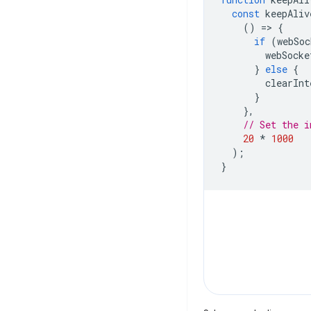
const
keepAliv
()
=
>
{
if
(
webSoc
webSocke
}
else
{
clearInt
}
},
// Set the i
20
*
1000
);
}