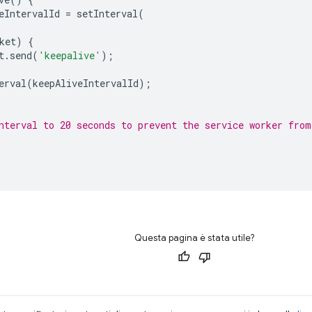
eIntervalId
=
setInterval
(
ket
)
{
t
.
send
(
'keepalive'
);
erval
(
keepAliveIntervalId
);
nterval to 20 seconds to prevent the service worker from
Questa pagina è stata utile?