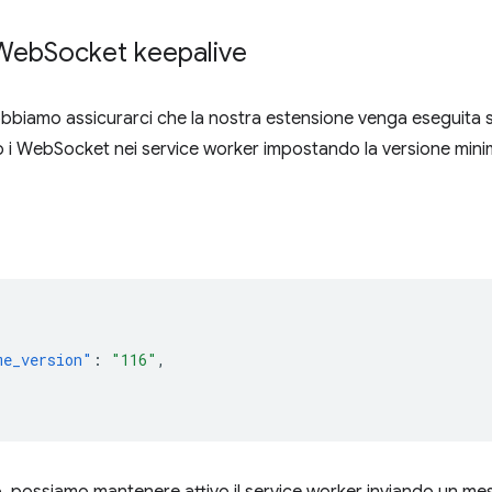
 Web
Socket keepalive
obbiamo assicurarci che la nostra estensione venga eseguita s
 i WebSocket nei service worker impostando la versione mini
me_version"
:
"116"
,