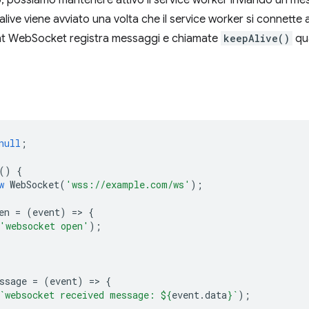
 possiamo mantenere attivo il service worker inviando un me
alive viene avviato una volta che il service worker si connette
ent WebSocket registra messaggi e chiamate
keepAlive()
qua
null
;
()
{
w
WebSocket
(
'wss://example.com/ws'
);
en
=
(
event
)
=
>
{
'websocket open'
);
;
ssage
=
(
event
)
=
>
{
`websocket received message: 
${
event
.
data
}
`
);