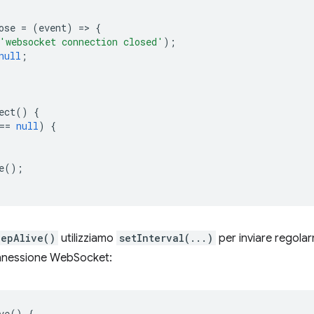
ose
=
(
event
)
=
>
{
'websocket connection closed'
);
null
;
ect
()
{
==
null
)
{
e
();
eepAlive()
utilizziamo
setInterval(...)
per inviare regola
onnessione WebSocket:
ve
()
{