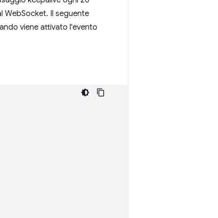
ssaggio keepalive ogni 20
 al WebSocket. Il seguente
ndo viene attivato l'evento