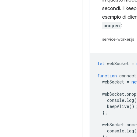
In questo modo,
secondi. Il keep
esempio di cli
onopen
:
service-worker.js
let
webSocket
=
function
connect
webSocket
=
ne
webSocket
.
onop
console
.
log
(
keepAlive
()
};
webSocket
.
onme
console
.
log
(
};