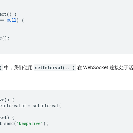
ect
()
{
==
null
)
{
e
();
)
中，我们使用
setInterval(...)
在 WebSocket 连接
ve
()
{
eIntervalId
=
setInterval
(
ket
)
{
t
.
send
(
'keepalive'
);