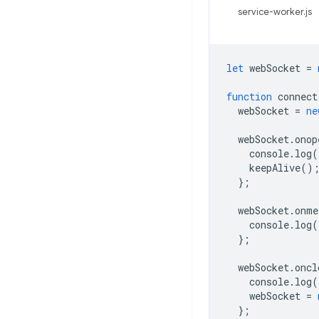
service-worker.js
let
webSocket
=
function
connect
webSocket
=
ne
webSocket
.
onop
console
.
log
(
keepAlive
()
};
webSocket
.
onme
console
.
log
(
};
webSocket
.
oncl
console
.
log
(
webSocket
=
};