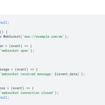
null
;
()
{
w
WebSocket
(
'wss://example.com/ws'
);
en
=
(
event
)
=
>
{
'websocket open'
);
;
ssage
=
(
event
)
=
>
{
`websocket received message: 
${
event
.
data
}
`
);
ose
=
(
event
)
=
>
{
'websocket connection closed'
);
null
;