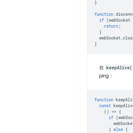
}
function
disconn
if
(
webSocket
return
;
}
webSocket
.
clos
}
在
keepAlive(
ping：
function
keepAli
const
keepAliv
()
=
>
{
if
(
webSoc
webSocke
}
else
{