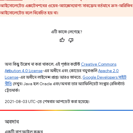
আইসোলেটেড এক্সটেনশনের ওয়েব-অ্যাক্সেসযোগ্য সাবফ্রেম বর্তমানে ক্রস-অরিজিন
আইসোলেটেড বলে বিবেচিত হয় না।
এটি কাজে লেগেছে?
অন্য কিছু উল্লেখ না করা থাকলে, এই পৃষ্ঠার কন্টেন্ট
Creative Commons
Attribution 4.0 License
-এর অধীনে এবং কোডের নমুনাগুলি
Apache 2.0
License
-এর অধীনে লাইসেন্স প্রাপ্ত। আরও জানতে,
Google Developers সাইট
নীতি
দেখুন। Java হল Oracle এবং/অথবা তার অ্যাফিলিয়েট সংস্থার রেজিস্টার্ড
ট্রেডমার্ক।
2021-08-03 UTC-তে শেষবার আপডেট করা হয়েছে।
অবদান
একটি বাগ ফাইল করুন