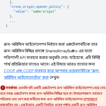
},
"cross_origin_opener_policy"
:
{
"value"
:
"same-origin"
},
...
}
ক্রস-অরিজিন আইসোলেশন নির্বাচন করা এক্সটেনশনটিকে তার
ক্রস-অরিজিন বিচ্ছিন্ন প্রসঙ্গে SharedArrayBuffers-এর মতো
শক্তিশালী API ব্যবহার করার অনুমতি দেয়। যাইহোক, এটি নির্দিষ্ট
পার্শ্ব প্রতিক্রিয়ার সাথেও আসে। এই বিষয়ে আরও তথ্যের জন্য
COOP এবং COEP ব্যবহার করে আপনার ওয়েবসাইটকে "ক্রস-
অরিজিন আইসোলেটেড" করা
দেখুন।
সতর্কতা:
এমনকি যদি একটি এক্সটেনশন ক্রস-অরিজিন আইসোলেশন বেছে নেয়,
তবে সমস্ত এক্সটেনশন প্রসঙ্গ ক্রস-অরিজিন বিচ্ছিন্ন হবে না। উদাহরণস্বরূপ, বর্তমানে
পরিষেবা এবং ভাগ করা কর্মীদের জন্য ক্রস-অরিজিন আইসোলেশন
সম্পূর্ণরূপে
বাস্তবায়িত নয়
। একইভাবে, একটি নিয়মিত ওয়েব পৃষ্ঠায় একটি ক্রস-অরিজিন