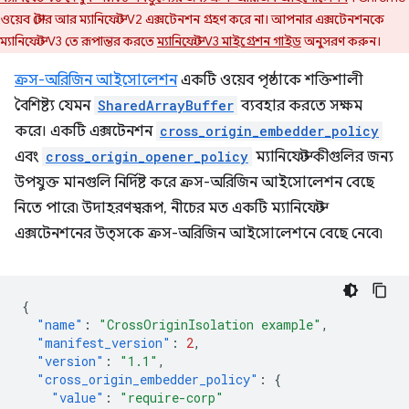
ওয়েব স্টোর আর ম্যানিফেস্ট V2 এক্সটেনশন গ্রহণ করে না। আপনার এক্সটেনশনকে
ম্যানিফেস্ট V3 তে রূপান্তর করতে
ম্যানিফেস্ট V3 মাইগ্রেশন গাইড
অনুসরণ করুন।
ক্রস-অরিজিন আইসোলেশন
একটি ওয়েব পৃষ্ঠাকে শক্তিশালী
বৈশিষ্ট্য যেমন
SharedArrayBuffer
ব্যবহার করতে সক্ষম
করে। একটি এক্সটেনশন
cross_origin_embedder_policy
এবং
cross_origin_opener_policy
ম্যানিফেস্ট কীগুলির জন্য
উপযুক্ত মানগুলি নির্দিষ্ট করে ক্রস-অরিজিন আইসোলেশন বেছে
নিতে পারে৷ উদাহরণস্বরূপ, নীচের মত একটি ম্যানিফেস্ট
এক্সটেনশনের উত্সকে ক্রস-অরিজিন আইসোলেশনে বেছে নেবে৷
{
"name"
:
"CrossOriginIsolation example"
,
"manifest_version"
:
2
,
"version"
:
"1.1"
,
"cross_origin_embedder_policy"
:
{
"value"
:
"require-corp"