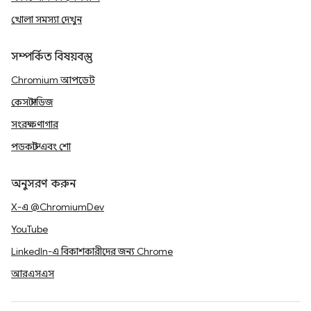
খোলা সমস্যা দেখুন
সম্পর্কিত বিষয়বস্তু
Chromium আপডেট
কেস স্টাডিজ
সংরক্ষণাগার
পডকাস্ট এবং শো
অনুসরণ করুন
X-এ @ChromiumDev
YouTube
LinkedIn-এ বিকাশকারীদের জন্য Chrome
আরএসএস