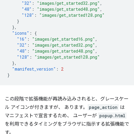
"32"
:
"images/get_started32.png"
,
"48"
:
"images/get_started48.png"
,
"128"
:
"images/get_started128.png"
}
},
"icons"
:
{
"16"
:
"images/get_started16.png"
,
"32"
:
"images/get_started32.png"
,
"48"
:
"images/get_started48.png"
,
"128"
:
"images/get_started128.png"
},
"manifest_version"
:
2
}
この段階で拡張機能が再読み込みされると、グレースケー
ル アイコンが付きますが、 あります。
page_action
は
マニフェストで宣言するため、 ユーザーが
popup.html
を利用できるタイミングをブラウザに指示する拡張機能で
す。