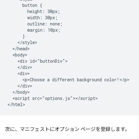
      button {

        height: 30px;

        width: 30px;

        outline: none;

        margin: 10px;

      }

    </style>

  </head>

  <body>

    <div id="buttonDiv">

    </div>

    <div>

      <p>Choose a different background color!</p>

    </div>

  </body>

  <script src="options.js"></script>

次に、マニフェストにオプション ページを登録します。