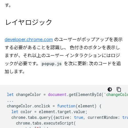
す。
レイヤロジック
developer.chrome.com
のユーザーがポップアップを表示
する必要があることを認識し、 色付きのボタンを表示し
ますが、それ以上のユーザー インタラクションにはロジ
ックが必要です。
popup.js
を次に更新: 次のコードを追
加します。
let
changeColor
=
document
.
getElementById
(
'changeCol
...
changeColor
.
onclick
=
function
(
element
)
{
let
color
=
element
.
target
.
value
;
chrome
.
tabs
.
query
({
active
:
true
,
currentWindow
:
tr
chrome
.
tabs
.
executeScript
(