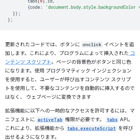
tabs
[
0
].
id
,
{
code
:
'document.body.style.backgroundColor 
});
};
更新されたコードでは、ボタンに
onclick
イベントを追
加します。これにより、プログラムによって挿入された
コ
ンテンツ スクリプト
。ページの背景色がボタンと同じ色
になります。使用 プログラマティック インジェクション
を使用すると、ユーザーが呼び出すコンテンツ スクリプ
トを使用して、不要なコンテンツを自動的に挿入するので
はなく、 ウェブページに変換できます
拡張機能に以下への一時的なアクセスを許可するには、マ
ニフェストに
activeTab
権限が必要です。
tabs
API。
これにより、拡張機能から
tabs.executeScript
を呼び
出せるようになります。