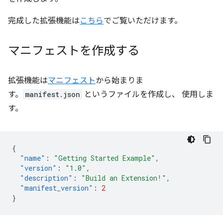
完成した拡張機能は
こちら
でご覧いただけます。
マニフェストを作成する
拡張機能は
マニフェスト
から始まりま
す。
manifest.json
というファイルを作成し、 使用しま
す。
{
"name"
:
"Getting Started Example"
,
"version"
:
"1.0"
,
"description"
:
"Build an Extension!"
,
"manifest_version"
:
2
}