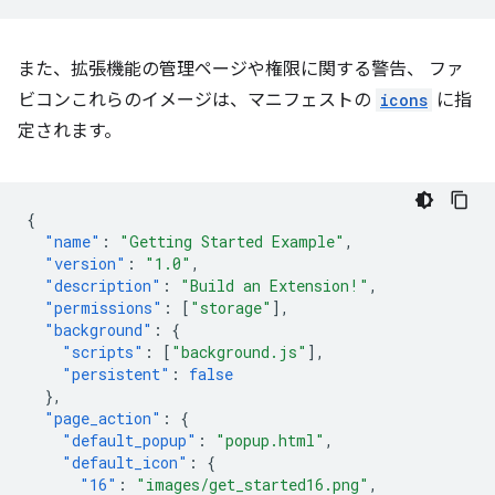
また、拡張機能の管理ページや権限に関する警告、 ファ
ビコンこれらのイメージは、マニフェストの
icons
に指
定されます。
{
"name"
:
"Getting Started Example"
,
"version"
:
"1.0"
,
"description"
:
"Build an Extension!"
,
"permissions"
:
[
"storage"
],
"background"
:
{
"scripts"
:
[
"background.js"
],
"persistent"
:
false
},
"page_action"
:
{
"default_popup"
:
"popup.html"
,
"default_icon"
:
{
"16"
:
"images/get_started16.png"
,