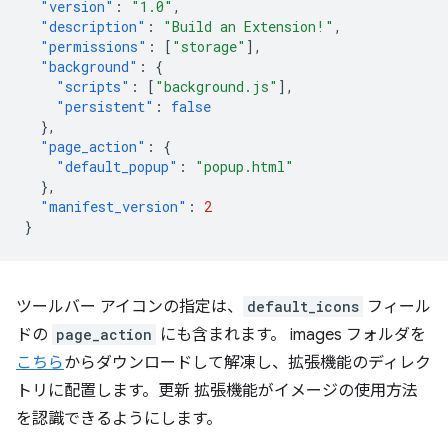
"version"
:
"1.0"
,
"description"
:
"Build an Extension!"
,
"permissions"
:
[
"storage"
],
"background"
:
{
"scripts"
:
[
"background.js"
],
"persistent"
:
false
},
"page_action"
:
{
"default_popup"
:
"popup.html"
},
"manifest_version"
:
2
}
ツールバー アイコンの指定は、
default_icons
フィール
ドの
page_action
にも含まれます。 images フォルダを
こちら
からダウンロードして解凍し、拡張機能のディレク
トリに配置します。更新 拡張機能がイメージの使用方法
を認識できるようにします。