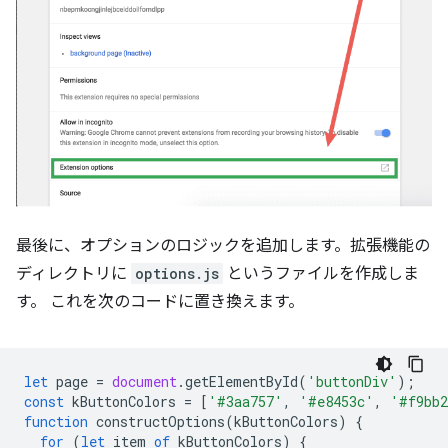
最後に、オプションのロジックを追加します。拡張機能の
ディレクトリに
options.js
というファイルを作成しま
す。 これを次のコードに置き換えます。
let
page
=
document
.
getElementById
(
'buttonDiv'
);
const
kButtonColors
=
[
'#3aa757'
,
'#e8453c'
,
'#f9bb
function
constructOptions
(
kButtonColors
)
{
for
(
let
item
of
kButtonColors
)
{