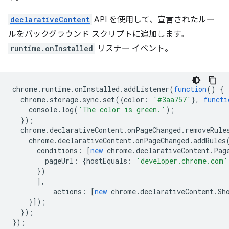
declarativeContent
API を使用して、宣言されたルー
ルをバックグラウンド スクリプトに追加します。
runtime.onInstalled
リスナー イベント。
chrome
.
runtime
.
onInstalled
.
addListener
(
function
()
{
chrome
.
storage
.
sync
.
set
({
color
:
'#3aa757'
},
functi
console
.
log
(
'The color is green.'
);
});
chrome
.
declarativeContent
.
onPageChanged
.
removeRule
chrome
.
declarativeContent
.
onPageChanged
.
addRules
conditions
:
[
new
chrome
.
declarativeContent
.
Pag
pageUrl
:
{
hostEquals
:
'developer.chrome.com'
})
],
actions
:
[
new
chrome
.
declarativeContent
.
Sh
}]);
});
});