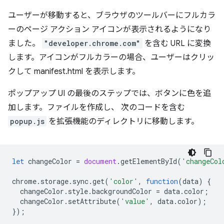
ユーザーが移動すると、ブラウザのツールバーにフルカラ
ーのページ アクション アイコンが表示されるようになり
ました。
"developer.chrome.com"
を含む URL に変換
します。アイコンがフルカラーの場合、ユーザーはクリッ
クして manifest.html を表示します。
ポップアップ UI の最後のステップでは、ボタンに色を追
加します。ファイルを作成し、 次のコードを含む
popup.js
を拡張機能のディレクトリに移動します。
let
changeColor
=
document
.
getElementById
(
'changeCol
chrome
.
storage
.
sync
.
get
(
'color'
,
function
(
data
)
{
changeColor
.
style
.
backgroundColor
=
data
.
color
;
changeColor
.
setAttribute
(
'value'
,
data
.
color
);
});