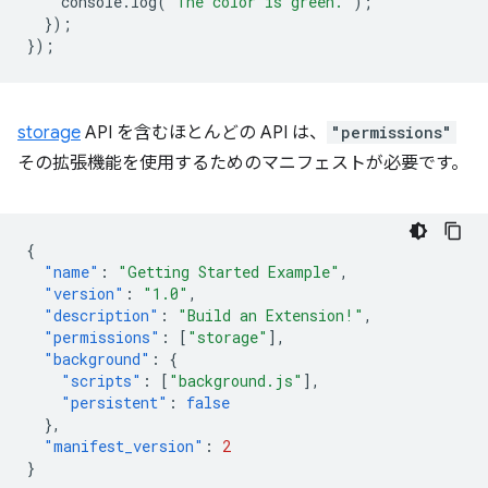
console
.
log
(
"The color is green."
);
});
});
storage
API を含むほとんどの API は、
"permissions"
その拡張機能を使用するためのマニフェストが必要です。
{
"name"
:
"Getting Started Example"
,
"version"
:
"1.0"
,
"description"
:
"Build an Extension!"
,
"permissions"
:
[
"storage"
],
"background"
:
{
"scripts"
:
[
"background.js"
],
"persistent"
:
false
},
"manifest_version"
:
2
}