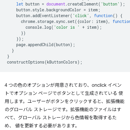
let
button
=
document
.
createElement
(
'button'
);
button
.
style
.
backgroundColor
=
item
;
button
.
addEventListener
(
'click'
,
function
()
{
chrome
.
storage
.
sync
.
set
({
color
:
item
},
functio
console
.
log
(
'color is '
+
item
);
})
});
page
.
appendChild
(
button
);
}
}
constructOptions
(
kButtonColors
);
4 つの色のオプションが用意されており、onclick イベン
トでオプション ページでボタンとして生成されている 使
用します。ユーザーがボタンをクリックすると、拡張機能
のグローバル ストレージです。拡張機能のファイルはす
べて、グローバル ストレージから色情報を取得するた
め、 値を更新する必要があります。