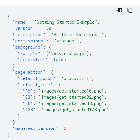
{
"name"
:
"Getting Started Example"
,
"version"
:
"1.0"
,
"description"
:
"Build an Extension!"
,
"permissions"
:
[
"storage"
],
"background"
:
{
"scripts"
:
[
"background.js"
],
"persistent"
:
false
},
"page_action"
:
{
"default_popup"
:
"popup.html"
,
"default_icon"
:
{
"16"
:
"images/get_started16.png"
,
"32"
:
"images/get_started32.png"
,
"48"
:
"images/get_started48.png"
,
"128"
:
"images/get_started128.png"
}
},
"manifest_version"
:
2
}