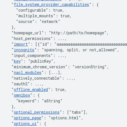
"
file_system_provider_capabilities
"
:
{
"configurable"
:
true
,
"multiple_mounts"
:
true
,
"source"
:
"network"
}
,
"homepage_url"
:
"http://path/to/homepage"
,
"host_permissions"
:
 ...
,
"
import
"
:
[
{
"id"
:
"aaaaaaaaaaaaaaaaaaaaaaaaaaaaaa
"
incognito
"
:
"spanning, split, or not_allowed"
,
"input_components"
:
 ...
,
"
key
"
:
"publicKey"
,
"minimum_chrome_version"
:
"versionString"
,
"
nacl_modules
"
:
[
...
]
,
"natively_connectable"
:
 ...
,
"oauth2"
:
 ...
,
"
offline_enabled
"
:
true
,
"
omnibox
"
:
{
"keyword"
:
"aString"
}
,
"
optional_permissions
"
:
[
"tabs"
]
,
"
options_page
"
:
"options.html"
,
"
options_ui
"
:
{