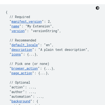
{
// Required
"
manifest_version
"
:
2
,
"
name
"
:
"My Extension"
,
"
version
"
:
"versionString"
,
// Recommended
"
default_locale
"
:
"en"
,
"
description
"
:
"A plain text description"
,
"
icons
"
:
{
...
}
,
// Pick one (or none)
"
browser_action
"
:
{
...
}
,
"
page_action
"
:
{
...
}
,
// Optional
"action"
:
 ...
,
"author"
:
 ...
,
"automation"
:
 ...
,
"
background
"
:
{