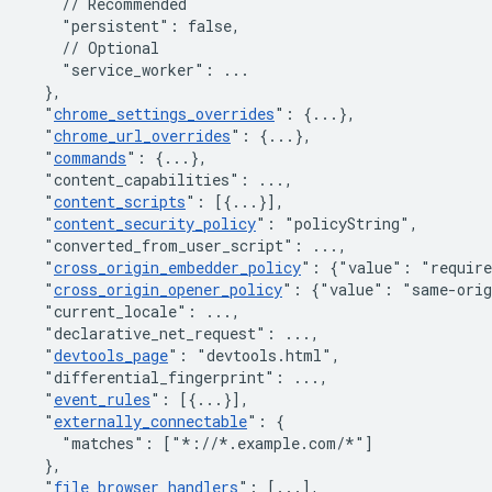
// Recommended
"persistent"
:
false
,
// Optional
"service_worker"
:
 ...

}
,
"
chrome_settings_overrides
"
:
{
...
}
,
"
chrome_url_overrides
"
:
{
...
}
,
"
commands
"
:
{
...
}
,
"content_capabilities"
:
 ...
,
"
content_scripts
"
:
[
{
...
}
]
,
"
content_security_policy
"
:
"policyString"
,
"converted_from_user_script"
:
 ...
,
"
cross_origin_embedder_policy
"
:
{"value": "require
"
cross_origin_opener_policy
"
:
{"value": "same-orig
"current_locale"
:
 ...
,
"declarative_net_request"
:
 ...
,
"
devtools_page
"
:
"devtools.html"
,
"differential_fingerprint"
:
 ...
,
"
event_rules
"
:
[
{
...
}
]
,
"
externally_connectable
"
:
{
"matches"
:
[
"*://*.example.com/*"
]
}
,
"
file_browser_handlers
"
:
[
...
]
,