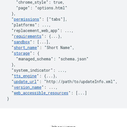
"chrome_style"
:
true
,
"page"
:
"options.html"
}
,
"
permissions
"
:
[
"tabs"
]
,
"platforms"
:
 ...
,
"replacement_web_app"
:
 ...
,
"
requirements
"
:
{
...
}
,
"
sandbox
"
:
[
...
]
,
"
short_name
"
:
"Short Name"
,
"
storage
"
:
{
"managed_schema"
:
"schema.json"
}
,
"system_indicator"
:
 ...
,
"
tts_engine
"
:
{
...
}
,
"
update_url
"
:
"http://path/to/updateInfo.xml"
,
"
version_name
"
:
 ...
,
"
web_accessible_resources
"
:
[
...
]
}