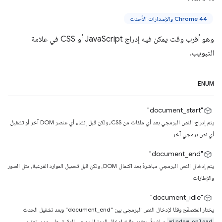
Chrome 44 والإصدارات الأحدث
وهو أقرب وقت يمكن فيه إدراج JavaScript أو CSS في علامة
التبويب.
ENUM
"document_start"
يتم إدراج النص البرمجي بعد أي ملفات من CSS، ولكن قبل إنشاء أي عنصر DOM آخر أو تشغيل
أي نص برمجي آخر.
‫"document_end"
يتم إدخال النص البرمجي مباشرةً بعد اكتمال DOM، ولكن قبل تحميل الموارد الفرعية، مثل الصور
والإطارات.
‏"document_idle"
يختار المتصفّح وقتًا لإدخال النص البرمجي بين "document_end" وبعد تشغيل الحدث
مباشرةً. يعتمد وقت إدخال الرمز البرمجي الدقيق على مدى تعقيد
window.onload