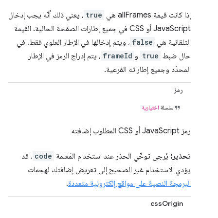
إذا كانت قيمة allFrames هي
true
، يعني ذلك أنّه يجب إدخال
JavaScript أو CSS في جميع إطارات الصفحة الحالية. القيمة
التلقائية هي
false
، ويتم إدخالها في الإطار العلوي فقط. في
حال ضبط
true
و
frameId
، يتم إدراج الرمز في الإطار
المحدّد وجميع إطاراته الفرعية.
رمز
سلسلة
اختيارية
رمز JavaScript أو CSS المطلوب إضافته
تحذير:
يُرجى توخّي الحذر عند استخدام المَعلمة
code
. قد
يؤدي الاستخدام غير الصحيح إلى تعريض إضافتك لهجمات
البرمجة النصية على مواقع إلكترونية متعددة
.
cssOrigin