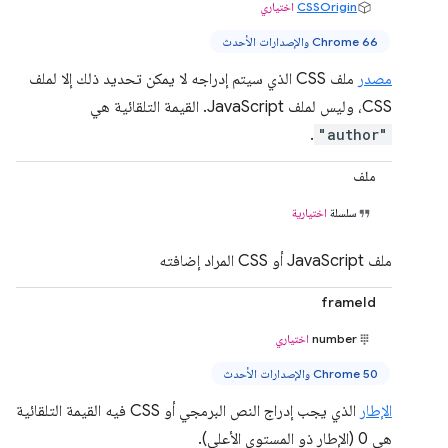
CSSOrigin
اختياري
Chrome 66 والإصدارات الأحدث
مصدر
ملف CSS الذي سيتم إدراجه لا يمكن تحديد ذلك إلا لملف
CSS، وليس لملف JavaScript. القيمة التلقائية هي
.
"author"
ملف
سلسلة
اختيارية
ملف JavaScript أو CSS المراد إضافته
frameId
number
اختياري
Chrome 50 والإصدارات الأحدث
الإطار
الذي يجب إدراج النص البرمجي أو CSS فيه القيمة التلقائية
هي 0 (الإطار ذو المستوى الأعلى).