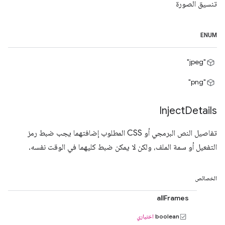
تنسيق الصورة
ENUM
"jpeg"
"png"
Inject
Details
تفاصيل النص البرمجي أو CSS المطلوب إضافتهما يجب ضبط رمز
التفعيل أو سمة الملف، ولكن لا يمكن ضبط كليهما في الوقت نفسه.
الخصائص
allFrames
boolean
اختياري