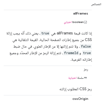
الخصائص
allFrames
boolean
اختياري
إذا كانت قيمة allFrames هي
true
، يعني ذلك أنّه يجب إزالة
CSS من جميع إطارات الصفحة الحالية. القيمة التلقائية هي
false
، ولا تتم إزالتها إلا من الإطار العلوي. في حال ضبط
true
و
frameId
، تتم إزالة الرمز من الإطار المحدّد وجميع
إطاراته الفرعية.
رمز
سلسلة
اختيارية
رمز CSS المطلوب إزالته
cssOrigin