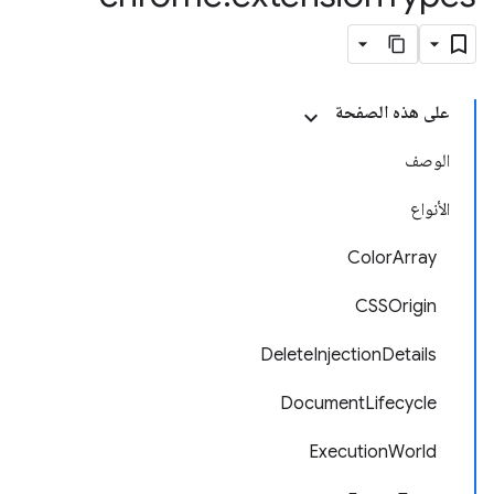
على هذه الصفحة
الوصف
الأنواع
ColorArray
CSSOrigin
DeleteInjectionDetails
DocumentLifecycle
ExecutionWorld