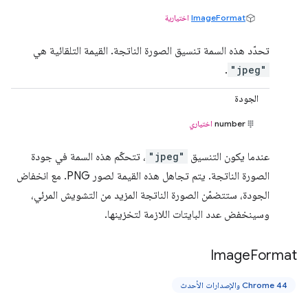
ImageFormat
اختيارية
تحدّد هذه السمة تنسيق الصورة الناتجة. القيمة التلقائية هي
.
"jpeg"
الجودة
number
اختياري
عندما يكون التنسيق
"jpeg"
، تتحكّم هذه السمة في جودة
الصورة الناتجة. يتم تجاهل هذه القيمة لصور PNG. مع انخفاض
الجودة، ستتضمّن الصورة الناتجة المزيد من التشويش المرئي،
وسينخفض عدد البايتات اللازمة لتخزينها.
Image
Format
Chrome 44 والإصدارات الأحدث