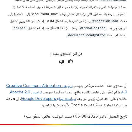
المستند والوقت الذي يستغرقه تحميله، ويتم تحسينه لزيادة سرعة تحميل الصفحة. لا تحتاج
النصوص البرمجية للمحتوى التي يتم تنفيذها في وضع "document_idle" إلى الاستماع إلى
حدث
، إذ يُضمن تنفيذها بعد اكتمال DOM. إذا كان من الضروري تشغيل
window.onload
نص برمجي بعد
، يمكن للإضافة التحقّق مما إذا تم تشغيل
onload
window.onload
باستخدام السمة
.
document.readyState
هل كان المحتوى مفيدًا؟
إنّ محتوى هذه الصفحة مرخّص بموجب
ترخيص Creative Commons Attribution
4.0‏
ما لم يُنصّ على خلاف ذلك، ونماذج الرموز مرخّصة بموجب
ترخيص Apache 2.0‏
.
للاطّلاع على التفاصيل، يُرجى مراجعة
سياسات موقع Google Developers‏
. إنّ Java
هي علامة تجارية مسجَّلة لشركة Oracle و/أو شركائها التابعين.
تاريخ التعديل الأخير: 2025-08-05 (حسب التوقيت العالمي المتفَّق عليه)