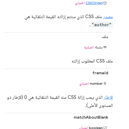
CSSOrigin
اختياري
مصدر
ملف CSS الذي ستتم إزالته القيمة التلقائية هي
.
"author"
ملف
سلسلة
اختيارية
ملف CSS المطلوب إزالته
frameId
number
اختياري
الإطار
الذي يجب إزالة CSS منه القيمة التلقائية هي 0 (الإطار ذو
المستوى الأعلى).
matchAboutBlank
boolean
اختياري