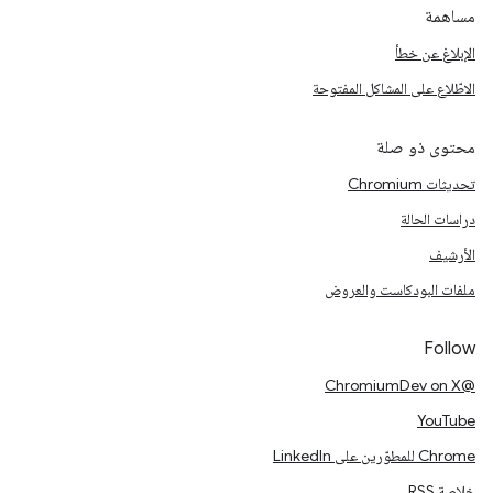
مساهمة
الإبلاغ عن خطأ
الاطّلاع على المشاكل المفتوحة
محتوى ذو صلة
تحديثات Chromium
دراسات الحالة
الأرشيف
ملفات البودكاست والعروض
Follow
@ChromiumDev on X
YouTube
Chrome للمطوّرين على LinkedIn
خلاصة RSS