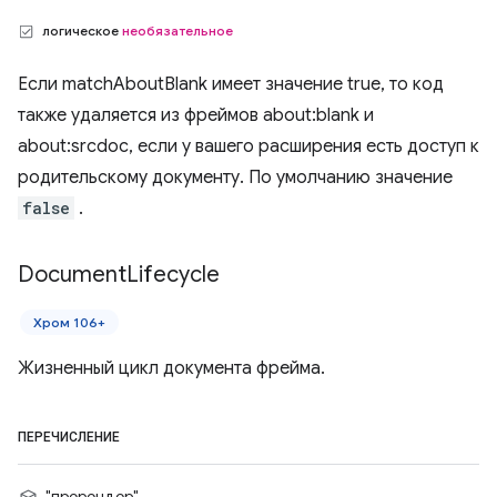
логическое
необязательное
Если matchAboutBlank имеет значение true, то код
также удаляется из фреймов about:blank и
about:srcdoc, если у вашего расширения есть доступ к
родительскому документу. По умолчанию значение
false
.
Document
Lifecycle
Хром 106+
Жизненный цикл документа фрейма.
ПЕРЕЧИСЛЕНИЕ
"пререндер"