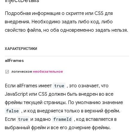
Inject
Details
Подробная информация о скрипте или CSS для
внедрения. Необходимо задать либо код, либо
свойство файла, но оба одновременно задать нельзя.
ХАРАКТЕРИСТИКИ
allFrames
логическое
необязательное
Если allFrames имеет
true
, это означает, что
JavaScript или CSS должен быть внедрен во все
фреймы текущей страницы. По умолчанию значение
false
, и код внедряется только в верхний фрейм.
Если
true
и задано
frameId
, код вставляется в
выбранный фрейм и все его дочерние фреймы.