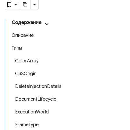
Содержание
Описание
Типы
ColorArray
CSSOrigin
DeleteInjectionDetails
DocumentLifecycle
ExecutionWorld
FrameType