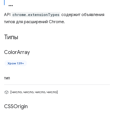
API
chrome.extensionTypes
содержит объявления
типов для расширений Chrome.
Типы
Color
Array
Хром 139+
ТИП
[число, число, число, число]
CSSOrigin