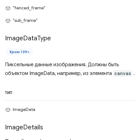
"fenced_frame"
"sub_frame"
Image
Data
Type
Хром 139+
Пиксельные данные изображения. Должны быть
объектом ImageData, например, из элемента
canvas
.
ТИП
ImageData
Image
Details