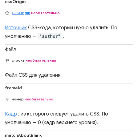
cssOrigin
CSSOrigin
необязательно
Источник
CSS-кода, который нужно удалить. По
умолчанию —
"author"
.
файл
строка
необязательная
Файл CSS для удаления.
frameId
номер
необязательно
Кадр
, из которого следует удалить CSS. По
умолчанию — 0 (кадр верхнего уровня).
matchAboutBlank