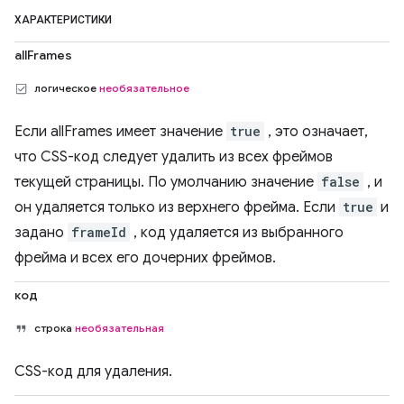
ХАРАКТЕРИСТИКИ
allFrames
логическое
необязательное
Если allFrames имеет значение
true
, это означает,
что CSS-код следует удалить из всех фреймов
текущей страницы. По умолчанию значение
false
, и
он удаляется только из верхнего фрейма. Если
true
и
задано
frameId
, код удаляется из выбранного
фрейма и всех его дочерних фреймов.
код
строка
необязательная
CSS-код для удаления.