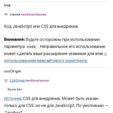
код
строка
необязательная
Код JavaScript или CSS для внедрения.
Внимание:
будьте осторожны при использовании
параметра
code
. Неправильное его использование
может сделать ваше расширение уязвимым для атак
с
использованием межсайтового скриптинга.
cssOrigin
CSSOrigin
необязательно
Хром 66+
Источник
CSS для внедрения. Может быть указан
только для CSS, но не для JavaScript. По умолчанию —
"author"
.