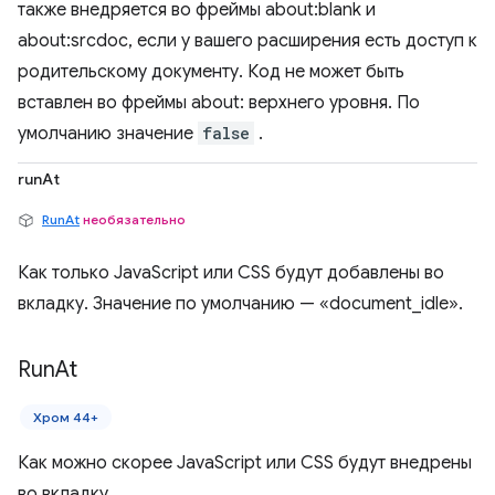
также внедряется во фреймы about:blank и
about:srcdoc, если у вашего расширения есть доступ к
родительскому документу. Код не может быть
вставлен во фреймы about: верхнего уровня. По
умолчанию значение
false
.
runAt
RunAt
необязательно
Как только JavaScript или CSS будут добавлены во
вкладку. Значение по умолчанию — «document_idle».
Run
At
Хром 44+
Как можно скорее JavaScript или CSS будут внедрены
во вкладку.