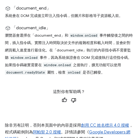
「document_end」
系統會在 DOM 完成後立即注入指令碼，但圖片和影格等子資源載入前。
「document_idle」
瀏覽器會選擇在「document_end」和
事件觸發後之間的時
window.onload
間，插入指令碼。實際注入時間取決於文件的複雜程度和載入時間，並會針對
網頁載入速度進行最佳化。在「document_idle」執行的內容指令碼不需要監
聽
事件，因為系統保證會在 DOM 完成後執行這些指令碼。
window.onload
如果指令碼確實需要在
之後執行，擴充功能可以使用
window.onload
屬性，檢查
是否已觸發。
document.readyState
onload
這對你有幫助嗎？
除非另有註明，否則本頁面中的內容是採用
創用 CC 姓名標示 4.0 授權
，
程式碼範例則為
阿帕契 2.0 授權
。詳情請參閱《
Google Developers 網