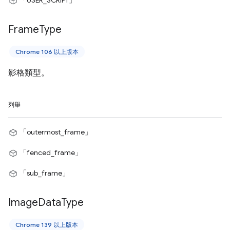
「USER_SCRIPT」
Frame
Type
Chrome 106 以上版本
影格類型。
列舉
「outermost_frame」
「fenced_frame」
「sub_frame」
Image
Data
Type
Chrome 139 以上版本