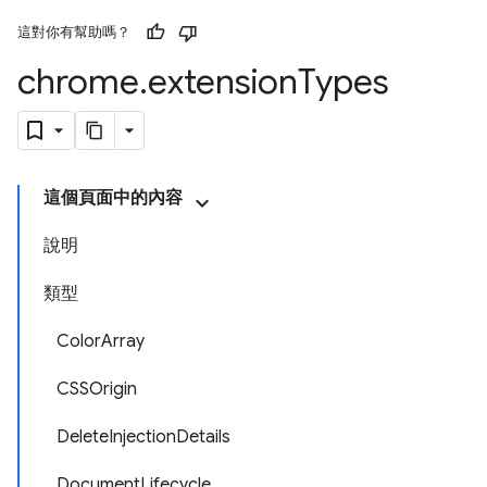
這對你有幫助嗎？
chrome
.
extension
Types
這個頁面中的內容
說明
類型
ColorArray
CSSOrigin
DeleteInjectionDetails
DocumentLifecycle