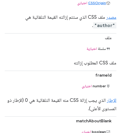
CSSOrigin
اختياري
مصدر
ملف CSS الذي ستتم إزالته القيمة التلقائية هي
.
"author"
ملف
سلسلة
اختيارية
ملف CSS المطلوب إزالته
frameId
number
اختياري
الإطار
الذي يجب إزالة CSS منه القيمة التلقائية هي 0 (الإطار ذو
المستوى الأعلى).
matchAboutBlank
boolean
اختياري