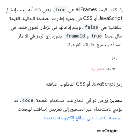
إذا كانت قيمة allFrames هي
true
، يعني ذلك أنّه يجب إدخال
JavaScript أو CSS في جميع إطارات الصفحة الحالية. القيمة
التلقائية هي
false
، ويتم إدخالها في الإطار العلوي فقط. في
حال ضبط
true
و
frameId
، يتم إدراج الرمز في الإطار
المحدّد وجميع إطاراته الفرعية.
رمز
سلسلة
اختيارية
رمز JavaScript أو CSS المطلوب إضافته
تحذير:
يُرجى توخّي الحذر عند استخدام المَعلمة
code
. قد
يؤدي الاستخدام غير الصحيح إلى تعريض إضافتك لهجمات
البرمجة النصية على مواقع إلكترونية متعددة
.
cssOrigin