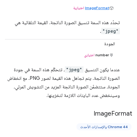
ImageFormat
اختيارية
تحدّد هذه السمة تنسيق الصورة الناتجة. القيمة التلقائية هي
.
"jpeg"
الجودة
number
اختياري
عندما يكون التنسيق
"jpeg"
، تتحكّم هذه السمة في جودة
الصورة الناتجة. يتم تجاهل هذه القيمة لصور PNG. مع انخفاض
الجودة، ستتضمّن الصورة الناتجة المزيد من التشويش المرئي،
وسينخفض عدد البايتات اللازمة لتخزينها.
Image
Format
Chrome 44 والإصدارات الأحدث