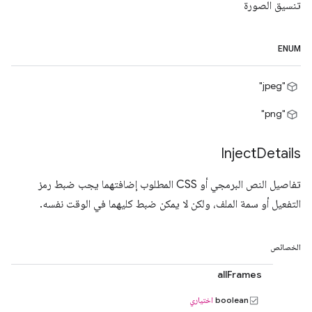
تنسيق الصورة
ENUM
"jpeg"
"png"
Inject
Details
تفاصيل النص البرمجي أو CSS المطلوب إضافتهما يجب ضبط رمز
التفعيل أو سمة الملف، ولكن لا يمكن ضبط كليهما في الوقت نفسه.
الخصائص
allFrames
boolean
اختياري