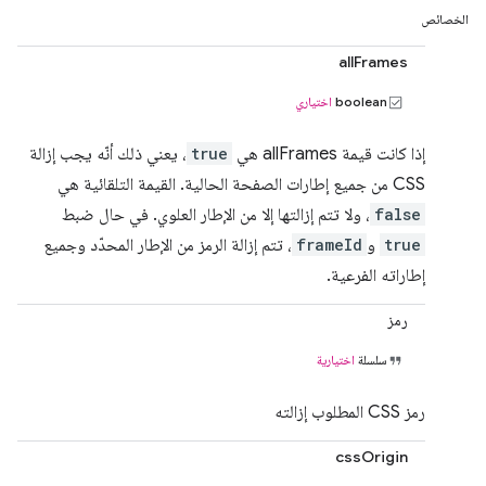
الخصائص
allFrames
boolean
اختياري
إذا كانت قيمة allFrames هي
true
، يعني ذلك أنّه يجب إزالة
CSS من جميع إطارات الصفحة الحالية. القيمة التلقائية هي
false
، ولا تتم إزالتها إلا من الإطار العلوي. في حال ضبط
true
و
frameId
، تتم إزالة الرمز من الإطار المحدّد وجميع
إطاراته الفرعية.
رمز
سلسلة
اختيارية
رمز CSS المطلوب إزالته
cssOrigin