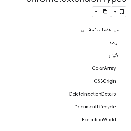
على هذه الصفحة
الوصف
الأنواع
ColorArray
CSSOrigin
DeleteInjectionDetails
DocumentLifecycle
ExecutionWorld