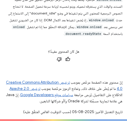
المستند والوقت الذي يستغرقه تحميله، ويتم تحسينه لزيادة سرعة تحميل الصفحة. لا تحتاج
النصوص البرمجية للمحتوى التي يتم تنفيذها في وضع "document_idle" إلى الاستماع إلى
حدث
، إذ يُضمن تنفيذها بعد اكتمال DOM. إذا كان من الضروري تشغيل
window.onload
نص برمجي بعد
، يمكن للإضافة التحقّق مما إذا تم تشغيل
onload
window.onload
باستخدام السمة
.
document.readyState
هل كان المحتوى مفيدًا؟
إنّ محتوى هذه الصفحة مرخّص بموجب
ترخيص Creative Commons Attribution
4.0‏
ما لم يُنصّ على خلاف ذلك، ونماذج الرموز مرخّصة بموجب
ترخيص Apache 2.0‏
.
للاطّلاع على التفاصيل، يُرجى مراجعة
سياسات موقع Google Developers‏
. إنّ Java
هي علامة تجارية مسجَّلة لشركة Oracle و/أو شركائها التابعين.
تاريخ التعديل الأخير: 2025-08-05 (حسب التوقيت العالمي المتفَّق عليه)