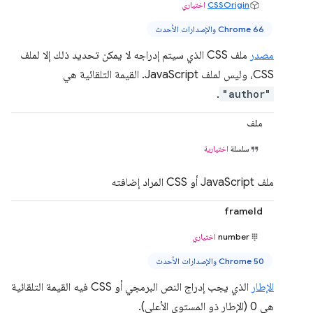
CSSOrigin
اختياري
Chrome 66 والإصدارات الأحدث
مصدر
ملف CSS الذي سيتم إدراجه لا يمكن تحديد ذلك إلا لملف
CSS، وليس لملف JavaScript. القيمة التلقائية هي
.
"author"
ملف
سلسلة
اختيارية
ملف JavaScript أو CSS المراد إضافته
frameId
number
اختياري
Chrome 50 والإصدارات الأحدث
الإطار
الذي يجب إدراج النص البرمجي أو CSS فيه القيمة التلقائية
هي 0 (الإطار ذو المستوى الأعلى).