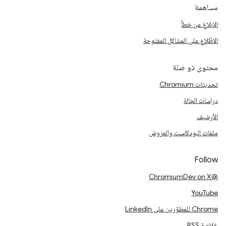
مساهمة
الإبلاغ عن خطأ
الاطّلاع على المشاكل المفتوحة
محتوى ذو صلة
تحديثات Chromium
دراسات الحالة
الأرشيف
ملفات البودكاست والعروض
Follow
@ChromiumDev on X
YouTube
Chrome للمطوّرين على LinkedIn
خلاصة RSS