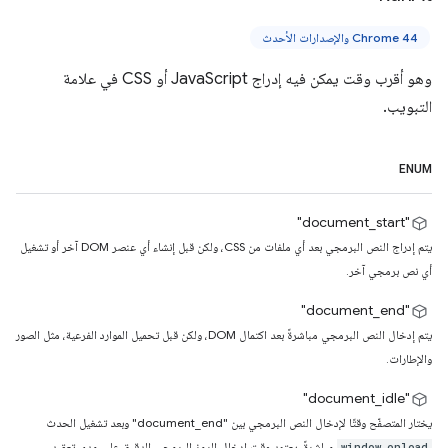
Chrome 44 والإصدارات الأحدث
وهو أقرب وقت يمكن فيه إدراج JavaScript أو CSS في علامة
التبويب.
ENUM
"document_start"
يتم إدراج النص البرمجي بعد أي ملفات من CSS، ولكن قبل إنشاء أي عنصر DOM آخر أو تشغيل
أي نص برمجي آخر.
‫"document_end"
يتم إدخال النص البرمجي مباشرةً بعد اكتمال DOM، ولكن قبل تحميل الموارد الفرعية، مثل الصور
والإطارات.
‏"document_idle"
يختار المتصفّح وقتًا لإدخال النص البرمجي بين "document_end" وبعد تشغيل الحدث
مباشرةً. يعتمد وقت إدخال الرمز البرمجي الدقيق على مدى تعقيد
window.onload