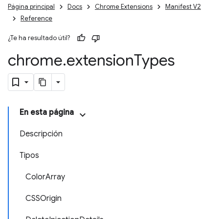
Página principal
Docs
Chrome Extensions
Manifest V2
Reference
¿Te ha resultado útil?
chrome
.
extension
Types
En esta página
Descripción
Tipos
ColorArray
CSSOrigin