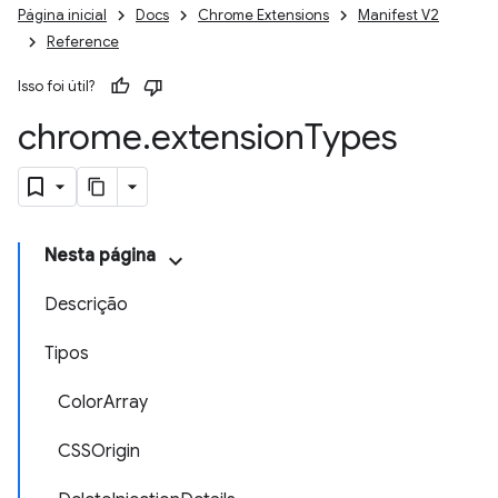
Página inicial
Docs
Chrome Extensions
Manifest V2
Reference
Isso foi útil?
chrome
.
extension
Types
Nesta página
Descrição
Tipos
ColorArray
CSSOrigin