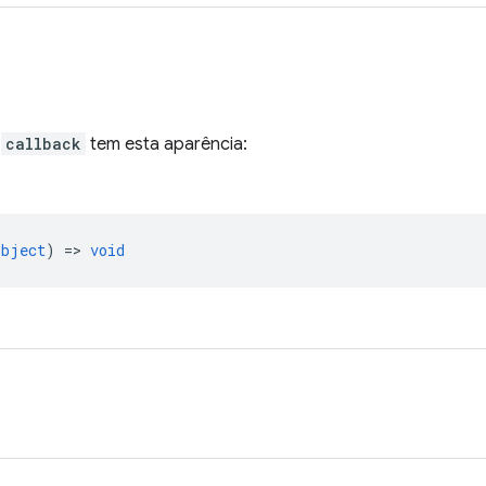
o
callback
tem esta aparência:
object
) =>
void