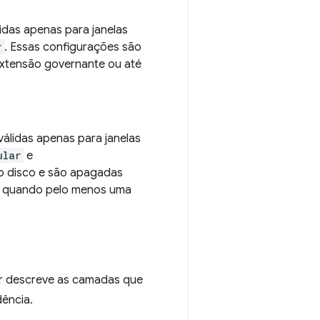
idas apenas para janelas
r
. Essas configurações são
extensão governante ou até
álidas apenas para janelas
ular
e
o disco e são apagadas
os quando pelo menos uma
ir descreve as camadas que
ência.