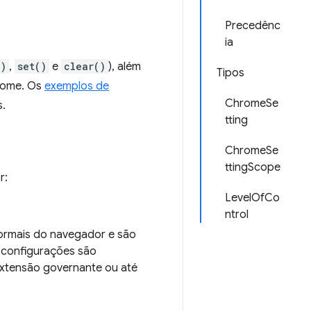
Precedênc
ia
()
,
set()
e
clear()
), além
Tipos
rome. Os
exemplos de
ChromeSe
.
tting
ChromeSe
ttingScope
r:
LevelOfCo
ntrol
normais do navegador e são
s configurações são
extensão governante ou até