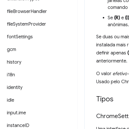
janelas c
comando e
file
Browser
Handler
Se
(R)
e
(I
file
System
Provider
anônimas.
font
Settings
Se duas ou mai
instalada mais
gcm
definir apenas
(
anteriormente.
history
O valor
efetivo
i18n
Usado pelo Ch
identity
Tipos
idle
input
.
ime
Chrome
Sett
instance
ID