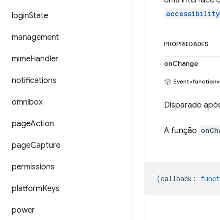
Uma interface 
accessibilit
login
State
management
PROPRIEDADES
mime
Handler
onChange
notifications
Event<functionv
omnibox
Disparado após
page
Action
A função
onCh
page
Capture
permissions
(
callback
:
funct
platform
Keys
power