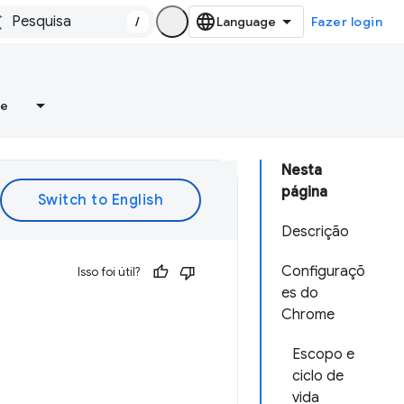
/
Fazer login
re
Nesta
página
Descrição
Configuraçõ
Isso foi útil?
es do
Chrome
Escopo e
ciclo de
vida