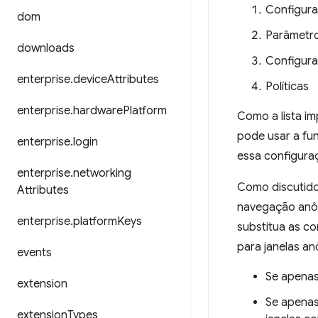
Configura
dom
Parâmetro
downloads
Configura
enterprise
.
device
Attributes
Políticas
enterprise
.
hardware
Platform
Como a lista im
pode usar a f
enterprise
.
login
essa configuraç
enterprise
.
networking
Como discutido
Attributes
navegação anôn
enterprise
.
platform
Keys
substitua as c
para janelas a
events
Se apena
extension
Se apena
extension
Types