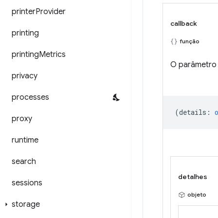
printer
Provider
callback
printing
função
printing
Metrics
O parâmetr
privacy
processes
(
details
:
proxy
runtime
search
detalhes
sessions
objeto
storage