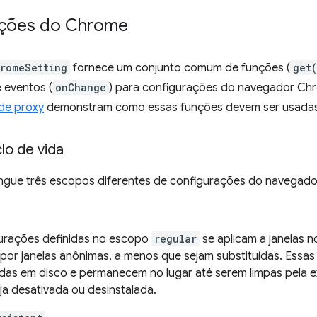
ações do Chrome
romeSetting
fornece um conjunto comum de funções (
get
 eventos (
onChange
) para configurações do navegador Ch
de proxy
demonstram como essas funções devem ser usadas
lo de vida
ngue três escopos diferentes de configurações do navegado
urações definidas no escopo
regular
se aplicam a janelas 
por janelas anônimas, a menos que sejam substituídas. Essa
as em disco e permanecem no lugar até serem limpas pela 
ja desativada ou desinstalada.