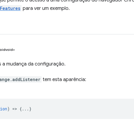
que permite o acesso a uma configuração do navegador Chr
yFeatures
para ver um exemplo.
oidvoid>
 a mudança da configuração.
ange.addListener
tem esta aparência:
ion
) => {...}