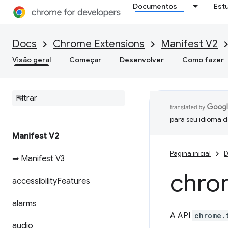
Documentos
Est
Docs
Chrome Extensions
Manifest V2
Visão geral
Começar
Desenvolver
Como fazer
para seu idioma d
Manifest V2
Página inicial
D
➡ Manifest V3
chro
accessibility
Features
alarms
A API
chrome.
audio