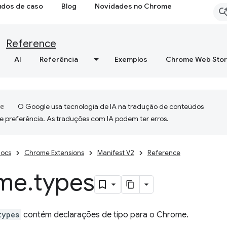
udos de caso
Blog
Novidades no Chrome
Reference
AI
Referência
Exemplos
Chrome Web Sto
O Google usa tecnologia de IA na tradução de conteúdos
e preferência. As traduções com IA podem ter erros.
ocs
Chrome Extensions
Manifest V2
Reference
me
.
types
types
contém declarações de tipo para o Chrome.