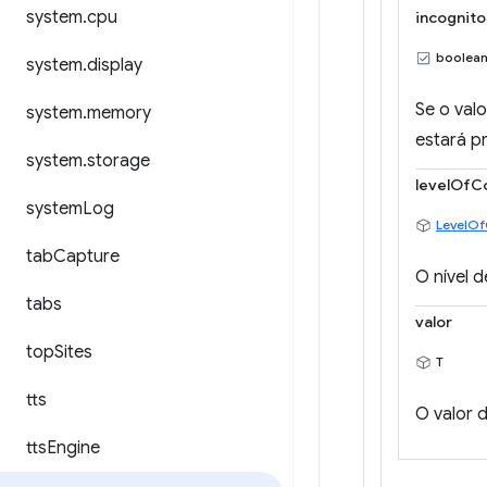
system
.
cpu
incognito
boolea
system
.
display
Se o val
system
.
memory
estará p
system
.
storage
levelOfC
system
Log
LevelOf
tab
Capture
O nível 
tabs
valor
top
Sites
T
tts
O valor 
tts
Engine