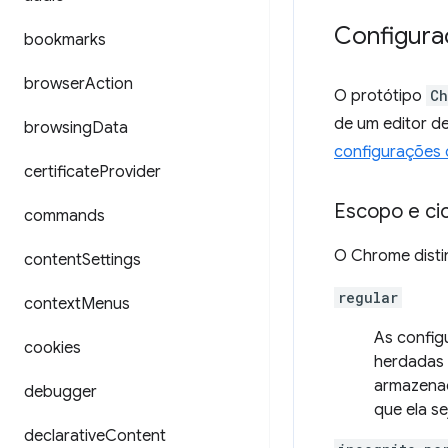
Configur
bookmarks
browser
Action
O protótipo
Ch
de um editor de
browsing
Data
configurações 
certificate
Provider
Escopo e cic
commands
O Chrome disti
content
Settings
regular
context
Menus
As config
cookies
herdadas 
armazenad
debugger
que ela se
declarative
Content