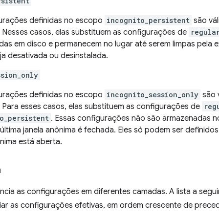
rsistent
urações definidas no escopo
incognito_persistent
são vál
 Nesses casos, elas substituem as configurações de
regula
as em disco e permanecem no lugar até serem limpas pela 
ja desativada ou desinstalada.
ssion_only
urações definidas no escopo
incognito_session_only
são v
 Para esses casos, elas substituem as configurações de
reg
o_persistent
. Essas configurações não são armazenadas n
última janela anônima é fechada. Eles só podem ser definid
ônima está aberta.
a
cia as configurações em diferentes camadas. A lista a segu
iar as configurações efetivas, em ordem crescente de preced