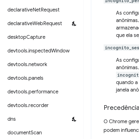
incognito_pe
declarative
Net
Request
As config
anônimas.
declarative
Web
Request
armazenad
que ela se
desktop
Capture
incognito_se
devtools
.
inspected
Window
As config
devtools
.
network
anônimas.
incognit
devtools
.
panels
quando a 
janela an
devtools
.
performance
devtools
.
recorder
Precedênci
dns
O Chrome geren
podem influenc
document
Scan