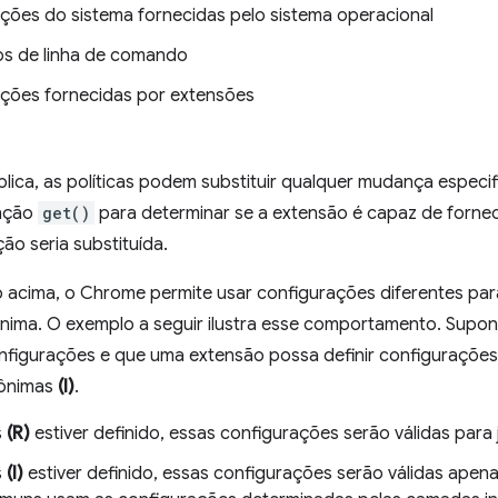
ções do sistema fornecidas pelo sistema operacional
s de linha de comando
ções fornecidas por extensões
plica, as políticas podem substituir qualquer mudança espec
unção
get()
para determinar se a extensão é capaz de forne
ão seria substituída.
 acima, o Chrome permite usar configurações diferentes para
ima. O exemplo a seguir ilustra esse comportamento. Supon
onfigurações e que uma extensão possa definir configurações
nônimas
(I)
.
s
(R)
estiver definido, essas configurações serão válidas para
s
(I)
estiver definido, essas configurações serão válidas apena