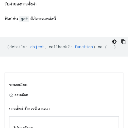
รับค่าของการตั้งค่า
ฟังก์ชัน
get
มีลักษณะดังนี้
(
details
:
object
,
callback?
:
function
) => {...}
รายละเอียด
ออบเจ็กต์
การตั้งค่าที่ควรพิจารณา