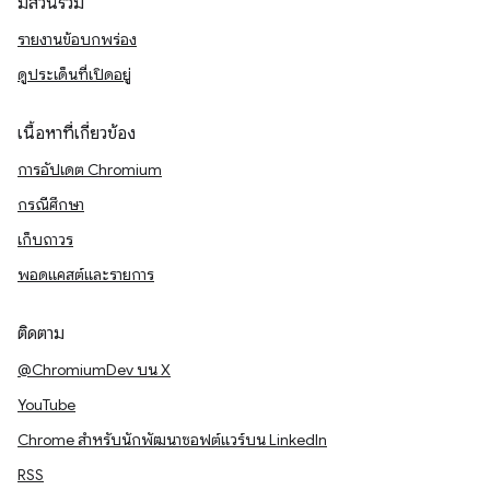
มีส่วนร่วม
รายงานข้อบกพร่อง
ดูประเด็นที่เปิดอยู่
เนื้อหาที่เกี่ยวข้อง
การอัปเดต Chromium
กรณีศึกษา
เก็บถาวร
พอดแคสต์และรายการ
ติดตาม
@ChromiumDev บน X
YouTube
Chrome สำหรับนักพัฒนาซอฟต์แวร์บน LinkedIn
RSS