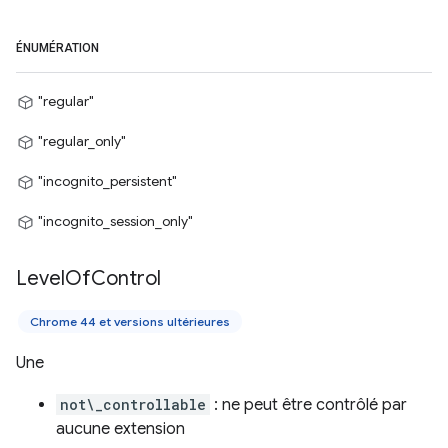
ÉNUMÉRATION
"regular"
"regular_only"
"incognito_persistent"
"incognito_session_only"
Level
Of
Control
Chrome 44 et versions ultérieures
Une
not\_controllable
: ne peut être contrôlé par
aucune extension