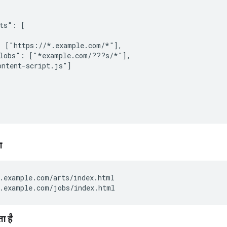
ts": [

 ["https://*.example.com/*"],

lobs": ["*example.com/???s/*"],

ntent-script.js"]

ग
.example.com/arts/index.html

.example.com/jobs/index.html
ा है