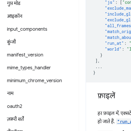
"js"
:
[
"co
गुप्त मोड
"exclude_ma
"include_gl
आइकॉन
"exclude_gl
"all_frame
input
_
components
"match_orig
"match_abou
कुंजी
"run_at"
:
"world"
:
"
manifest
_
version
}
],
...
mime
_
types
_
handler
}
minimum
_
chrome
_
version
नाम
फ़ाइलें
oauth2
हर फ़ाइल में, एक्स
ज़रूरी शर्तें
हो जाते हैं.
"run_