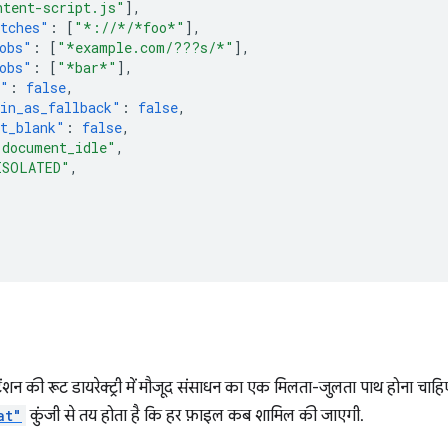
ntent-script.js"
],
tches"
:
[
"*://*/*foo*"
],
obs"
:
[
"*example.com/???s/*"
],
obs"
:
[
"*bar*"
],
s"
:
false
,
in_as_fallback"
:
false
,
t_blank"
:
false
,
"document_idle"
,
ISOLATED"
,
टेंशन की रूट डायरेक्ट्री में मौजूद संसाधन का एक मिलता-जुलता पाथ होना चाहिए
at"
कुंजी से तय होता है कि हर फ़ाइल कब शामिल की जाएगी.