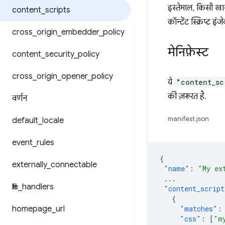
इस्तेमाल, किसी ख
content
_
scripts
कॉन्टेंट स्क्रिप्ट इ
cross
_
origin
_
embedder
_
policy
मेनिफ़ेस्ट
content
_
security
_
policy
cross
_
origin
_
opener
_
policy
ये
"content_sc
की ज़रूरत है.
वर्णन
manifest.json
default
_
locale
event
_
rules
{
externally
_
connectable
"name"
:
"My ex
...
file
_
handlers
"content_script
{
homepage
_
url
"matches"
:
"css"
:
[
"m