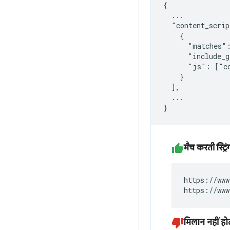
{

  ...

  "content_scrip
    {

      "matches":
      "include_g
      "js": ["co
    }

  ],

  ...

मैच करती स्ट्रिं
https://www
https://www
मिलान नहीं होत