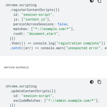
chrome
.
scripting
.
registerContentScripts
([{
id
:
"session-script"
,
js
:
[
"content.js"
],
persistAcrossSessions
:
false
,
matches
:
[
"*://example.com/*"
],
runAt
:
"document_start"
,
}])
.
then
(()
=
>
console
.
log
(
"registration complete"
))
.
catch
((
err
)
=
>
console
.
warn
(
"unexpected error"
,
e
service-worker.js
chrome
.
scripting
.
updateContentScripts
([{
id
:
"session-script"
,
excludeMatches
:
[
"*://admin.example.com/*"
],
}])