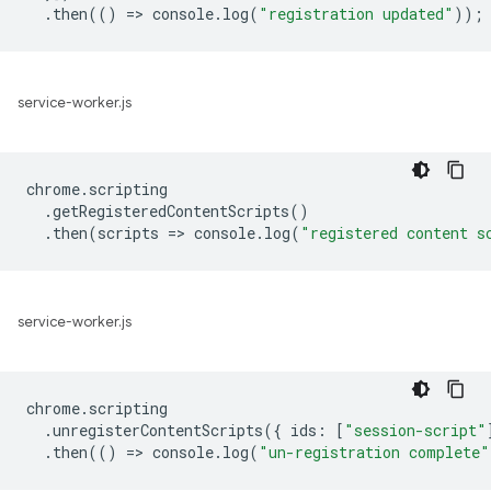
.
then
(()
=
>
console
.
log
(
"registration updated"
));
service-worker.js
chrome
.
scripting
.
getRegisteredContentScripts
()
.
then
(
scripts
=
>
console
.
log
(
"registered content s
service-worker.js
chrome
.
scripting
.
unregisterContentScripts
({
ids
:
[
"session-script"
.
then
(()
=
>
console
.
log
(
"un-registration complete"