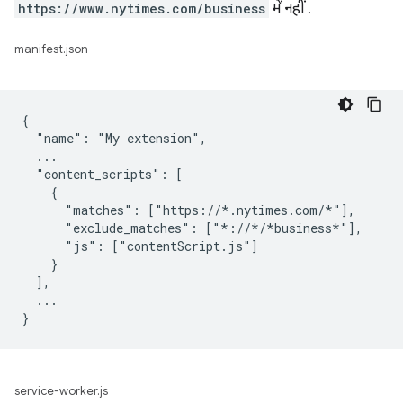
https://www.nytimes.com/business
में नहीं .
manifest.json
{

  "name": "My extension",

  ...

  "content_scripts": [

    {

      "matches": ["https://*.nytimes.com/*"],

      "exclude_matches": ["*://*/*business*"],

      "js": ["contentScript.js"]

    }

  ],

  ...

service-worker.js