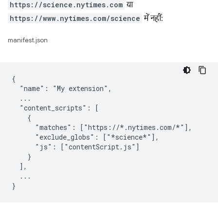
https://science.nytimes.com
या
https://www.nytimes.com/science
में नहीं:
manifest.json
{

  "name": "My extension",

  ...

  "content_scripts": [

    {

      "matches": ["https://*.nytimes.com/*"],

      "exclude_globs": ["*science*"],

      "js": ["contentScript.js"]

    }

  ],

  ...
