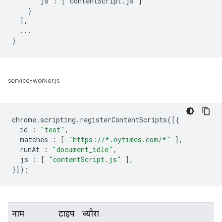
      "js": ["contentScript.js"]

    }

  ],

  ...

service-worker.js
chrome
.
scripting
.
registerContentScripts
([{
id
:
"test"
,
matches
:
[
"https://*.nytimes.com/*"
],
runAt
:
"document_idle"
,
js
:
[
"contentScript.js"
],
}]);
नाम
टाइप
ब्यौरा