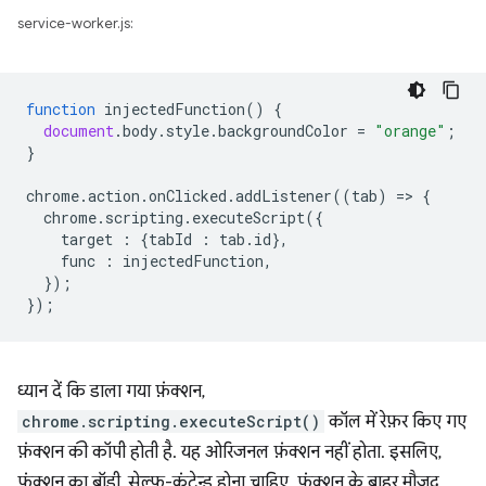
service-worker.js:
function
injectedFunction
()
{
document
.
body
.
style
.
backgroundColor
=
"orange"
;
}
chrome
.
action
.
onClicked
.
addListener
((
tab
)
=
>
{
chrome
.
scripting
.
executeScript
({
target
:
{
tabId
:
tab
.
id
},
func
:
injectedFunction
,
});
});
ध्यान दें कि डाला गया फ़ंक्शन,
chrome.scripting.executeScript()
कॉल में रेफ़र किए गए
फ़ंक्शन की कॉपी होती है. यह ओरिजनल फ़ंक्शन नहीं होता. इसलिए,
फ़ंक्शन का बॉडी, सेल्फ़-कंटेन्ड होना चाहिए. फ़ंक्शन के बाहर मौजूद