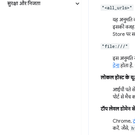
सुरक्षा और निजता
"<all_urls>"
यह अनुमति व
इसकी वजह य
Store पर समी
"file:///"
इस अनुमति स
देना
होता है. 
लोकल होस्ट के 
आईपी पते स
पोर्ट से मैच
टॉप लेवल डोमेन से 
Chrome,
ट
करें. जैसे,
h