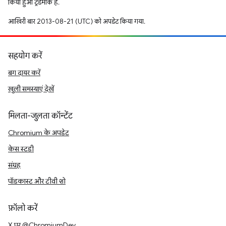
किया हुआ ट्रेडमार्क है.
आखिरी बार 2013-08-21 (UTC) को अपडेट किया गया.
सहयोग करें
बग दायर करें
खुली समस्याएं देखें
मिलता-जुलता कॉन्टेंट
Chromium के अपडेट
केस स्टडी
संग्रह
पॉडकास्ट और टीवी शो
फ़ॉलो करें
X पर @ChromiumDev