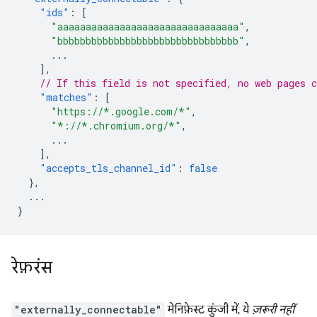
"ids"
:
[
"aaaaaaaaaaaaaaaaaaaaaaaaaaaaaaaa"
,
"bbbbbbbbbbbbbbbbbbbbbbbbbbbbbbbb"
,
...
],
// If this field is not specified, no web pages c
"matches"
:
[
"https://*.google.com/*"
,
"*://*.chromium.org/*"
,
...
],
"accepts_tls_channel_id"
:
false
},
...
}
रेफ़रंस
"externally_connectable"
मेनिफ़ेस्ट कुंजी में, ये
ज़रूरी नहीं