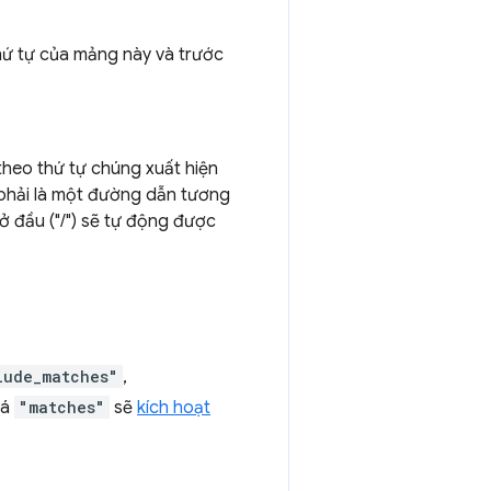
ứ tự của mảng này và trước
heo thứ tự chúng xuất hiện
 phải là một đường dẫn tương
ở đầu ("/") sẽ tự động được
lude_matches"
,
oá
"matches"
sẽ
kích hoạt