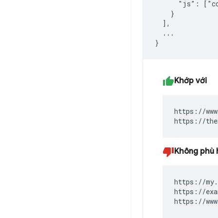
      "js": ["co
    }

  ],

  ...

Khớp với
https://www
https://the
Không phù 
https://my.
https://exa
https://www