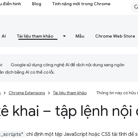
 điển hình
Blog
Tính năng mới trong Chrome
AI
Tài liệu tham khảo
Mẫu
Chrome Web Store
Google sử dụng công nghệ AI để dịch nội dung sang ngôn
ản dịch bằng AI có thể có lỗi.
s
Chrome Extensions
Tài liệu tham khảo
Thông tin này có hữu
ê khai – tập lệnh nội
t_scripts"
chỉ định một tệp JavaScript hoặc CSS tải tĩnh để 