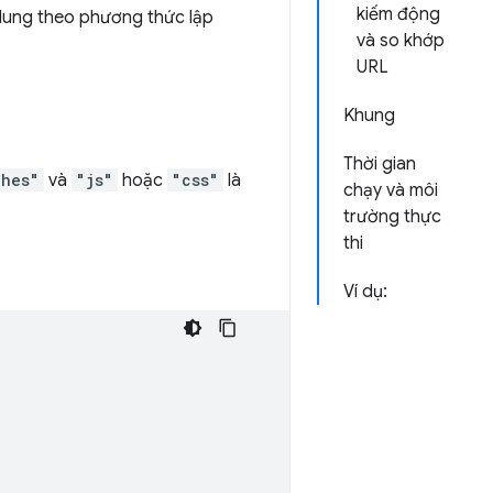
kiếm động
 dung theo phương thức lập
và so khớp
URL
Khung
Thời gian
ches"
và
"js"
hoặc
"css"
là
chạy và môi
trường thực
thi
Ví dụ: