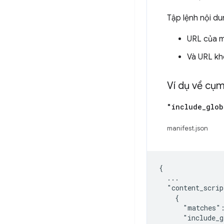
Tập lệnh nội d
URL của m
Và URL k
Ví dụ về cụ
"include
_
glob
manifest.json
{

  ...

  "content_scrip
    {

      "matches":
      "include_g