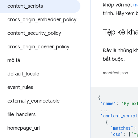
khớp với một
m
content
_
scripts
trình. Hãy xem b
cross
_
origin
_
embedder
_
policy
Tệp kê kha
content
_
security
_
policy
cross
_
origin
_
opener
_
policy
Đây là những k
bắt buộc.
mô tả
manifest.json
default
_
locale
event
_
rules
{
externally
_
connectable
"name"
:
"My ex
...
file
_
handlers
"content_script
{
homepage
_
url
"matches"
:
"css"
:
[
"m