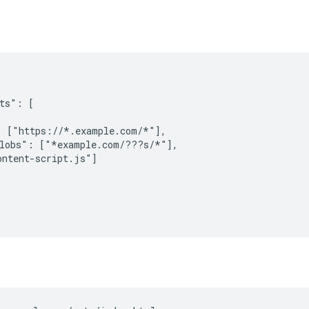
ts": [

 ["https://*.example.com/*"],

lobs": ["*example.com/???s/*"],

ntent-script.js"]
