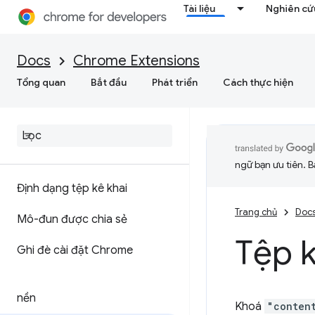
Tài liệu
Nghiên cứu
Docs
Chrome Extensions
Tổng quan
Bắt đầu
Phát triển
Cách thực hiện
ngữ bạn ưu tiên. B
Định dạng tệp kê khai
Trang chủ
Doc
Mô-đun được chia sẻ
Tệp k
Ghi đè cài đặt Chrome
nền
Khoá
"conten