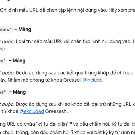
 Chỉ định mẫu URL để chèn tập lệnh nội dung vào. Hãy xem p
ches"
– Mảng
t buộc
. Loại trừ các mẫu URL để chèn tập lệnh nội dung vào
áp.
bs"
– Mảng
t buộc
. Được áp dụng sau các kết quả trùng khớp để chỉ ba
ày. Nhằm mô phỏng từ khoá Greaseil
@include
.
bs"
– Mảng
t buộc
. Được áp dụng sau khi so khớp để loại trừ những URL
 từ khoá
@excluded
Greasesh.
ng URL có chứa "ký tự đại diện"
*
và dấu chấm hỏi. Ký tự đại 
cả chuỗi trống, còn dấu chấm hỏi
?
khớp với bất kỳ ký tự đơn n