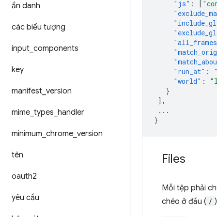
"js"
:
[
"co
ẩn danh
"exclude_ma
"include_gl
các biểu tượng
"exclude_gl
"all_frame
input
_
components
"match_orig
"match_abou
key
"run_at"
:
"world"
:
"
manifest
_
version
}
],
...
mime
_
types
_
handler
}
minimum
_
chrome
_
version
tên
Files
oauth2
Mỗi tệp phải c
yêu cầu
chéo ở đầu (
/