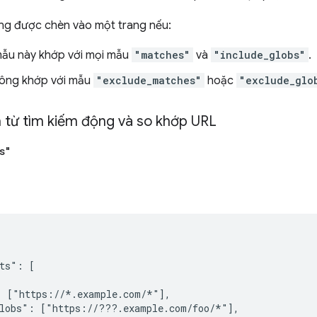
ung được chèn vào một trang nếu:
ẫu này khớp với mọi mẫu
"matches"
và
"include_globs"
.
hông khớp với mẫu
"exclude_matches"
hoặc
"exclude_glo
m từ tìm kiếm động và so khớp URL
s"
ts": [

 ["https://*.example.com/*"],

lobs": ["https://???.example.com/foo/*"],
