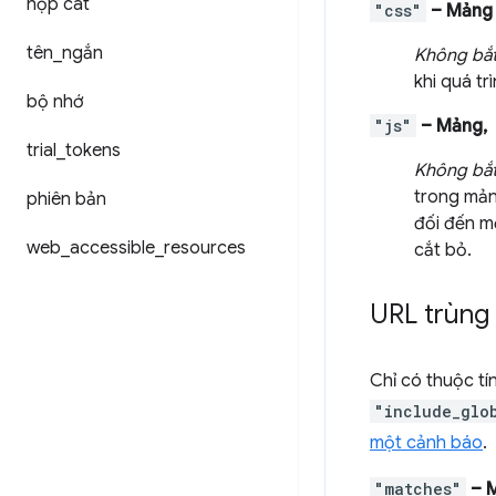
hộp cát
"css"
– Mảng
tên
_
ngắn
Không bắ
khi quá tr
bộ nhớ
"js"
– Mảng,
trial
_
tokens
Không bắ
trong mản
phiên bản
đối đến m
web
_
accessible
_
resources
cắt bỏ.
URL trùng
Chỉ có thuộc tí
"include_glo
một cảnh báo
.
"matches"
– 