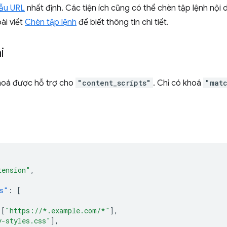
ẫu URL
nhất định. Các tiện ích cũng có thể chèn tập lệnh nội
ài viết
Chèn tập lệnh
để biết thông tin chi tiết.
i
hoá được hỗ trợ cho
"content_scripts"
. Chỉ có khoá
"mat
tension"
,
s"
:
[
[
"https://*.example.com/*"
],
y-styles.css"
],