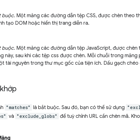
t buộc
. Một mảng các đường dẫn tệp CSS, được chèn theo th
ình tạo DOM hoặc hiển thị trang diễn ra.
t buộc
. Một mảng các đường dẫn tệp JavaScript, được chèn t
g này, sau khi các tệp css được chèn. Mỗi chuỗi trong mảng
ột tài nguyên trong thư mục gốc của tiện ích. Dấu gạch chéo 
 khớp
nh
"matches"
là bắt buộc. Sau đó, bạn có thể sử dụng
"exc
bs"
và
"exclude_globs"
để tuỳ chỉnh URL cần chèn mã. Kh
Mảng