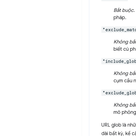
Bắt buộc
.
pháp.
"exclude_mat
Không bắ
biết cú ph
"include_glo
Không bắ
cụm cầu n
"exclude_glo
Không bắ
mô phỏng
URL glob là nhữ
dài bất kỳ, kể 