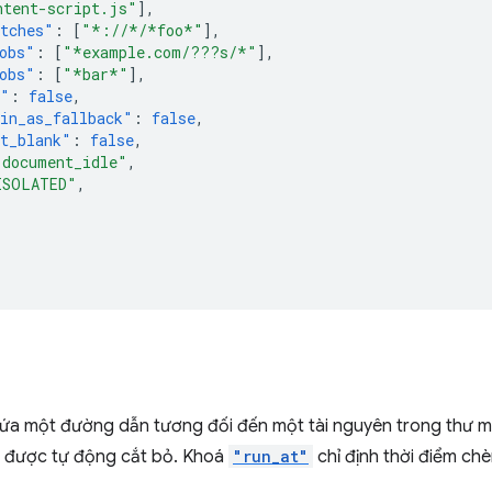
ntent-script.js"
],
tches"
:
[
"*://*/*foo*"
],
obs"
:
[
"*example.com/???s/*"
],
obs"
:
[
"*bar*"
],
s"
:
false
,
in_as_fallback"
:
false
,
t_blank"
:
false
,
"document_idle"
,
ISOLATED"
,
hứa một đường dẫn tương đối đến một tài nguyên trong thư m
) được tự động cắt bỏ. Khoá
"run_at"
chỉ định thời điểm chè