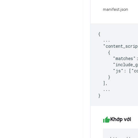
manifest.json
{

  ...

  "content_scrip
    {

      "matches":
      "include_g
      "js": ["co
    }

  ],

  ...

Khớp với