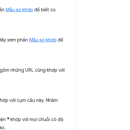
hần
Mẫu so khớp
để biết cú
. Hãy xem phần
Mẫu so khớp
để
o gồm những URL cũng khớp với
 khớp với cụm cầu này. Nhằm
diện
*
khớp với mọi chuỗi có độ
ào.