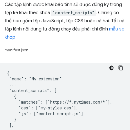
Các tập lệnh được khai báo tĩnh sẽ được đăng ký trong
tệp kê khai theo khoá
"content_scripts"
. Chúng có
thể bao gồm tệp JavaScript, tệp CSS hoặc cả hai. Tất cả
tập lệnh nội dung tự động chạy đều phải chỉ định
mẫu so
khớp
.
manifest.json
{

 "name": "My extension",

 ...

 "content_scripts": [

   {

     "matches": ["https://*.nytimes.com/*"],

     "css": ["my-styles.css"],

     "js": ["content-script.js"]

   }

 ],
