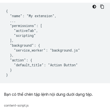
{

  "name": "My extension",

  ...

  "permissions": [

    "activeTab",

    "scripting"

  ],

  "background": {

    "service_worker": "background.js"

  },

  "action": {

    "default_title": "Action Button"

  }

Bạn có thể chèn tập lệnh nội dung dưới dạng tệp.
content-script.js