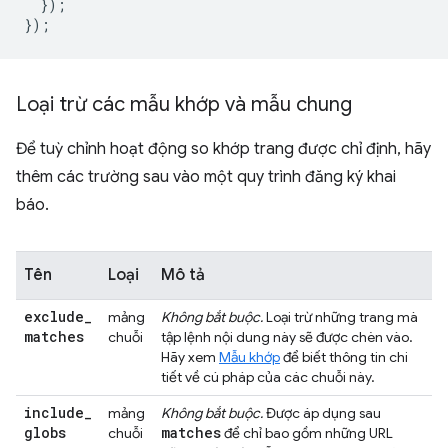
});
});
Loại trừ các mẫu khớp và mẫu chung
Để tuỳ chỉnh hoạt động so khớp trang được chỉ định, hãy
thêm các trường sau vào một quy trình đăng ký khai
báo.
Tên
Loại
Mô tả
exclude
_
mảng
Không bắt buộc.
Loại trừ những trang mà
matches
chuỗi
tập lệnh nội dung này sẽ được chèn vào.
Hãy xem
Mẫu khớp
để biết thông tin chi
tiết về cú pháp của các chuỗi này.
include
_
mảng
Không bắt buộc.
Được áp dụng sau
globs
matches
chuỗi
để chỉ bao gồm những URL