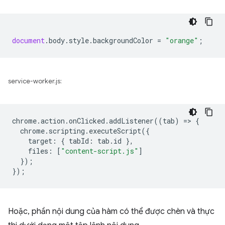
document
.
body
.
style
.
backgroundColor
=
"orange"
;
service-worker.js:
chrome
.
action
.
onClicked
.
addListener
((
tab
)
=
>
{
chrome
.
scripting
.
executeScript
({
target
:
{
tabId
:
tab
.
id
},
files
:
[
"content-script.js"
]
});
});
Hoặc, phần nội dung của hàm có thể được chèn và thực