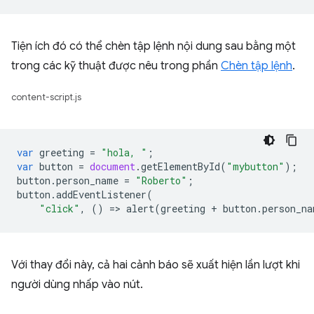
Tiện ích đó có thể chèn tập lệnh nội dung sau bằng một
trong các kỹ thuật được nêu trong phần
Chèn tập lệnh
.
content-script.js
var
greeting
=
"hola, "
;
var
button
=
document
.
getElementById
(
"mybutton"
);
button
.
person_name
=
"Roberto"
;
button
.
addEventListener
(
"click"
,
()
=
>
alert
(
greeting
+
button
.
person_na
Với thay đổi này, cả hai cảnh báo sẽ xuất hiện lần lượt khi
người dùng nhấp vào nút.