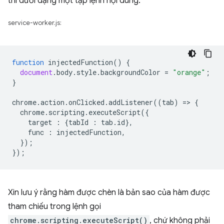
thi dưới dạng một tập lệnh nội dung.
service-worker.js:
function
injectedFunction
()
{
document
.
body
.
style
.
backgroundColor
=
"orange"
;
}
chrome
.
action
.
onClicked
.
addListener
((
tab
)
=
>
{
chrome
.
scripting
.
executeScript
({
target
:
{
tabId
:
tab
.
id
},
func
:
injectedFunction
,
});
});
Xin lưu ý rằng hàm được chèn là bản sao của hàm được
tham chiếu trong lệnh gọi
chrome.scripting.executeScript()
, chứ không phải