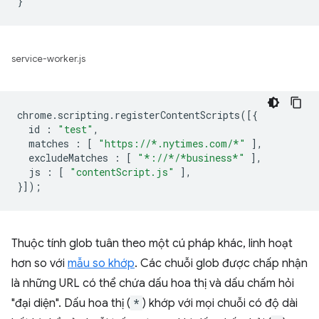
service-worker.js
chrome
.
scripting
.
registerContentScripts
([{
id
:
"test"
,
matches
:
[
"https://*.nytimes.com/*"
],
excludeMatches
:
[
"*://*/*business*"
],
js
:
[
"contentScript.js"
],
}]);
Thuộc tính glob tuân theo một cú pháp khác, linh hoạt
hơn so với
mẫu so khớp
. Các chuỗi glob được chấp nhận
là những URL có thể chứa dấu hoa thị và dấu chấm hỏi
"đại diện". Dấu hoa thị (
*
) khớp với mọi chuỗi có độ dài