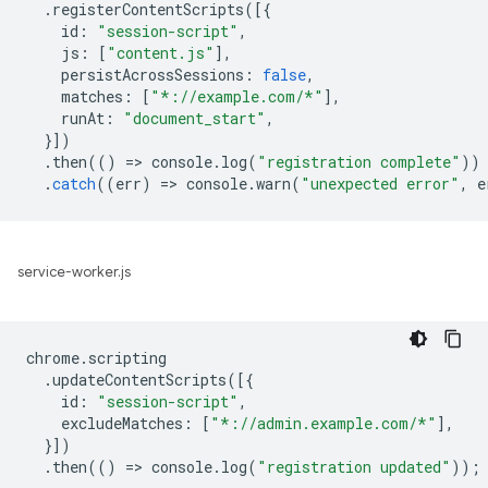
.
registerContentScripts
([{
id
:
"session-script"
,
js
:
[
"content.js"
],
persistAcrossSessions
:
false
,
matches
:
[
"*://example.com/*"
],
runAt
:
"document_start"
,
}])
.
then
(()
=
>
console
.
log
(
"registration complete"
))
.
catch
((
err
)
=
>
console
.
warn
(
"unexpected error"
,
e
service-worker.js
chrome
.
scripting
.
updateContentScripts
([{
id
:
"session-script"
,
excludeMatches
:
[
"*://admin.example.com/*"
],
}])
.
then
(()
=
>
console
.
log
(
"registration updated"
));