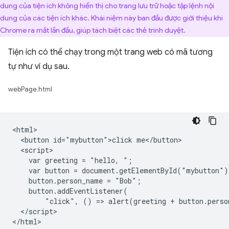
dung của tiện ích không hiển thị cho trang lưu trữ hoặc tập lệnh nội
dung của các tiện ích khác. Khái niệm này ban đầu được giới thiệu khi
Chrome ra mắt lần đầu, giúp tách biệt các thẻ trình duyệt.
Tiện ích có thể chạy trong một trang web có mã tương
tự như ví dụ sau.
webPage.html
<html>

  <button id="mybutton">click me</button>

  <script>

    var greeting = "hello, ";

    var button = document.getElementById("mybutton");
    button.person_name = "Bob";

    button.addEventListener(

        "click", () => alert(greeting + button.perso
  </script>
