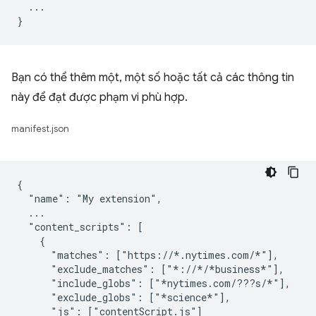
  ...

Bạn có thể thêm một, một số hoặc tất cả các thông tin
này để đạt được phạm vi phù hợp.
manifest.json
{

  "name": "My extension",

  ...

  "content_scripts": [

    {

      "matches": ["https://*.nytimes.com/*"],

      "exclude_matches": ["*://*/*business*"],

      "include_globs": ["*nytimes.com/???s/*"],

      "exclude_globs": ["*science*"],

      "js": ["contentScript.js"]
