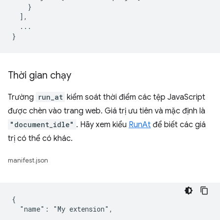
    }

  ],

  ...

Thời gian chạy
Trường
run_at
kiểm soát thời điểm các tệp JavaScript
được chèn vào trang web. Giá trị ưu tiên và mặc định là
"document_idle"
. Hãy xem kiểu
RunAt
để biết các giá
trị có thể có khác.
manifest.json
{

  "name": "My extension",

  ...
