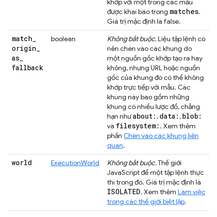
khớp với một trong các mẫu
matches
được khai báo trong
.
Giá trị mặc định là false.
match
_
boolean
Không bắt buộc.
Liệu tập lệnh có
origin
_
nên chèn vào các khung do
as
_
một nguồn gốc khớp tạo ra hay
fallback
không, nhưng URL hoặc nguồn
gốc của khung đó có thể không
khớp trực tiếp với mẫu. Các
khung này bao gồm những
khung có nhiều lược đồ, chẳng
about:
data:
blob:
hạn như
,
,
filesystem:
và
. Xem thêm
phần
Chèn vào các khung liên
quan
.
world
ExecutionWorld
Không bắt buộc.
Thế giới
JavaScript để một tập lệnh thực
thi trong đó. Giá trị mặc định là
ISOLATED
. Xem thêm
Làm việc
trong các thế giới biệt lập
.