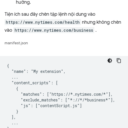
hưởng.
Tiện ích sau đây chèn tập lệnh nội dung vào
https://www.nytimes.com/health
nhưng không chèn
vào
https://www.nytimes.com/business
.
manifest.json
{

  "name": "My extension",

  ...

  "content_scripts": [

    {

      "matches": ["https://*.nytimes.com/*"],

      "exclude_matches": ["*://*/*business*"],

      "js": ["contentScript.js"]

    }

  ],

  ...
