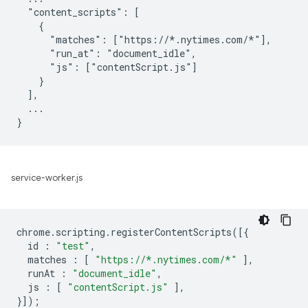
  "content_scripts": [

    {

      "matches": ["https://*.nytimes.com/*"],

      "run_at": "document_idle",

      "js": ["contentScript.js"]

    }

  ],

  ...

service-worker.js
chrome
.
scripting
.
registerContentScripts
([{
id
:
"test"
,
matches
:
[
"https://*.nytimes.com/*"
],
runAt
:
"document_idle"
,
js
:
[
"contentScript.js"
],
}]);