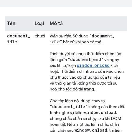
Tên
Loại
Mô tả
document
_
"document
_
chuỗi
Nên ưu tiên.
Sử dụng
idle
idle"
bất cứ khi nào có thể.
Trình duyệt sẽ chọn thời điểm chèn tập
"document
_
end"
lệnh giữa
và ngay
window.onload
sau khi sự kiện
kích
hoạt. Thời điểm chính xác của việc chèn
phụ thuộc vào độ phức tạp của tài liệu
và thời gian tải, đồng thời được tối ưu
hoá cho tốc độ tải trang.
Các tập lệnh nội dung chạy tại
"document
_
idle"
không cần theo dõi
window
.
onload
trình nghe sự kiện
,
chúng chắc chắn sẽ chạy sau khi DOM
hoàn tất. Nếu một tập lệnh chắc chắn
window
.
onload
cần chạy sau
, thì tiện