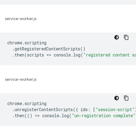
service-worker.js
chrome
.
scripting
.
getRegisteredContentScripts
()
.
then
(
scripts
=
>
console
.
log
(
"registered content s
service-worker.js
chrome
.
scripting
.
unregisterContentScripts
({
ids
:
[
"session-script"
.
then
(()
=
>
console
.
log
(
"un-registration complete"