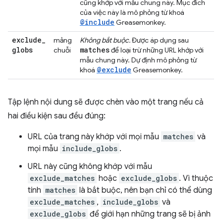
cũng khớp với mẫu chung này. Mục đích
của việc này là mô phỏng từ khoá
@include
Greasemonkey.
exclude
_
mảng
Không bắt buộc.
Được áp dụng sau
globs
matches
chuỗi
để loại trừ những URL khớp với
mẫu chung này. Dự định mô phỏng từ
@exclude
khoá
Greasemonkey.
Tập lệnh nội dung sẽ được chèn vào một trang nếu cả
hai điều kiện sau đều đúng:
URL của trang này khớp với mọi mẫu
matches
và
mọi mẫu
include_globs
.
URL này cũng không khớp với mẫu
exclude_matches
hoặc
exclude_globs
. Vì thuộc
tính
matches
là bắt buộc, nên bạn chỉ có thể dùng
exclude_matches
,
include_globs
và
exclude_globs
để giới hạn những trang sẽ bị ảnh