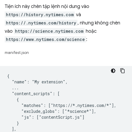
Tiện ích này chèn tập lệnh nội dung vào
https://history.nytimes.com
và
https://.nytimes.com/history
, nhưng không chèn
vào
https://science.nytimes.com
hoặc
https://www.nytimes.com/science
:
manifest.json
{

  "name": "My extension",

  ...

  "content_scripts": [

    {

      "matches": ["https://*.nytimes.com/*"],

      "exclude_globs": ["*science*"],

      "js": ["contentScript.js"]

    }

  ],
