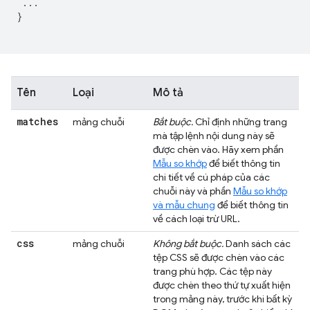
 ...

}

Tên
Loại
Mô tả
matches
mảng chuỗi
Bắt buộc.
Chỉ định những trang
mà tập lệnh nội dung này sẽ
được chèn vào. Hãy xem phần
Mẫu so khớp
để biết thông tin
chi tiết về cú pháp của các
chuỗi này và phần
Mẫu so khớp
và mẫu chung
để biết thông tin
về cách loại trừ URL.
css
mảng chuỗi
Không bắt buộc.
Danh sách các
tệp CSS sẽ được chèn vào các
trang phù hợp. Các tệp này
được chèn theo thứ tự xuất hiện
trong mảng này, trước khi bất kỳ