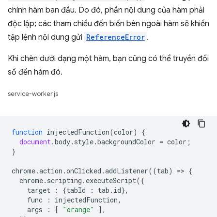
chính hàm ban đầu. Do đó, phần nội dung của hàm phải
độc lập; các tham chiếu đến biến bên ngoài hàm sẽ khiến
tập lệnh nội dung gửi
ReferenceError
.
Khi chèn dưới dạng một hàm, bạn cũng có thể truyền đối
số đến hàm đó.
service-worker.js
function
injectedFunction
(
color
)
{
document
.
body
.
style
.
backgroundColor
=
color
;
}
chrome
.
action
.
onClicked
.
addListener
((
tab
)
=
>
{
chrome
.
scripting
.
executeScript
({
target
:
{
tabId
:
tab
.
id
},
func
:
injectedFunction
,
args
:
[
"orange"
],