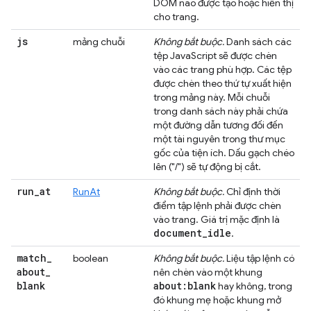
DOM nào được tạo hoặc hiển thị
cho trang.
js
mảng chuỗi
Không bắt buộc.
Danh sách các
tệp JavaScript sẽ được chèn
vào các trang phù hợp. Các tệp
được chèn theo thứ tự xuất hiện
trong mảng này. Mỗi chuỗi
trong danh sách này phải chứa
một đường dẫn tương đối đến
một tài nguyên trong thư mục
gốc của tiện ích. Dấu gạch chéo
lên ("/") sẽ tự động bị cắt.
run
_
at
RunAt
Không bắt buộc.
Chỉ định thời
điểm tập lệnh phải được chèn
vào trang. Giá trị mặc định là
document
_
idle
.
match
_
boolean
Không bắt buộc.
Liệu tập lệnh có
about
_
nên chèn vào một khung
blank
about:blank
hay không, trong
đó khung mẹ hoặc khung mở