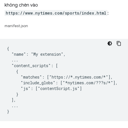
không chèn vào
https://www.nytimes.com/sports/index.html
:
manifest.json
{

  "name": "My extension",

  ...

  "content_scripts": [

    {

      "matches": ["https://*.nytimes.com/*"],

      "include_globs": ["*nytimes.com/???s/*"],

      "js": ["contentScript.js"]

    }

  ],

  ...
