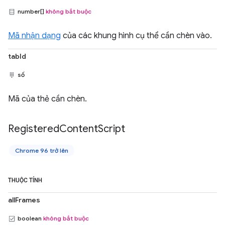
number[]
không bắt buộc
Mã nhận dạng
của các khung hình cụ thể cần chèn vào.
tabId
số
Mã của thẻ cần chèn.
Registered
Content
Script
Chrome 96 trở lên
THUỘC TÍNH
allFrames
boolean
không bắt buộc