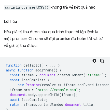
scripting.insertCSS()
không trả về kết quả nào.
Lời hứa
Nếu giá trị thu được của quá trình thực thi tập lệnh là
một promise, Chrome sẽ đợi promise đó hoàn tất và trả
về giá trị thu được.
function
getTabId
()
{
...
}
async
function
addIframe
()
{
const
iframe
=
document
.
createElement
(
"iframe"
);
const
loadComplete
=
new
Promise
(
resolve
=
>
iframe
.
addEventListener
iframe
.
src
=
"https://example.com"
;
document
.
body
.
appendChild
(
iframe
);
await
loadComplete
;
return
iframe
.
contentWindow
.
document
.
title
;
}