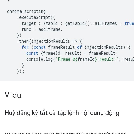
chrome
.
scripting
.
executeScript
({
target
:
{
tabId
:
getTabId
(),
allFrames
:
true
func
:
addIframe
,
})
.
then
(
injectionResults
=
>
{
for
(
const
frameResult
of
injectionResults
)
{
const
{
frameId
,
result
}
=
frameResult
;
console
.
log
(
`Frame 
${
frameId
}
 result:`
,
resu
}
});
Ví dụ
Huỷ đăng ký tất cả tập lệnh nội dung động