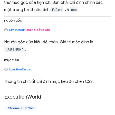
thư mục gốc của tiện ích. Bạn phải chỉ định chính xác
một trong hai thuộc tính
files
và
css
.
nguồn gốc
StyleOrigin
không bắt buộc
Nguồn gốc của kiểu để chèn. Giá trị mặc định là
'AUTHOR'
.
mục tiêu
InjectionTarget
Thông tin chi tiết chỉ định mục tiêu để chèn CSS.
Execution
World
Chrome 95 trở lên