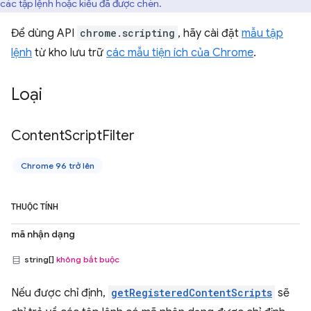
các tập lệnh hoặc kiểu đã được chèn.
Để dùng API
chrome.scripting
, hãy cài đặt
mẫu tập
lệnh
từ kho lưu trữ
các mẫu tiện ích của Chrome
.
Loại
Content
Script
Filter
Chrome 96 trở lên
THUỘC TÍNH
mã nhận dạng
string[]
không bắt buộc
Nếu được chỉ định,
getRegisteredContentScripts
sẽ