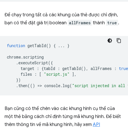
Để chạy trong tất cả các khung của thẻ được chỉ định,
bạn có thể đặt giá trị boolean
allFrames
thành
true
.
function
getTabId
()
{
...
}
chrome
.
scripting
.
executeScript
({
target
:
{
tabId
:
getTabId
(),
allFrames
:
true
files
:
[
"script.js"
],
})
.
then
(()
=
>
console
.
log
(
"script injected in all 
Bạn cũng có thể chèn vào các khung hình cụ thể của
một thẻ bằng cách chỉ định từng mã khung hình. Để biết
thêm thông tin về mã khung hình, hãy xem
API