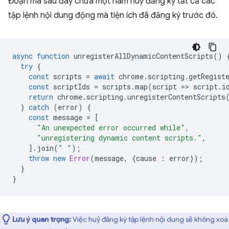
Đoạn mã sau đây chứa một hàm huỷ đăng ký tất cả các
tập lệnh nội dung động mà tiện ích đã đăng ký trước đó.
async
function
unregisterAllDynamicContentScripts
()
try
{
const
scripts
=
await
chrome
.
scripting
.
getRegist
const
scriptIds
=
scripts
.
map
(
script
=
>
script
.
i
return
chrome
.
scripting
.
unregisterContentScripts
}
catch
(
error
)
{
const
message
=
[
"An unexpected error occurred while"
,
"unregistering dynamic content scripts."
,
].
join
(
" "
);
throw
new
Error
(
message
,
{
cause
:
error
});
}
}
Lưu ý quan trọng:
Việc huỷ đăng ký tập lệnh nội dung sẽ không xoá