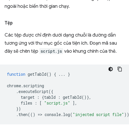
ngoài hoặc biến thời gian chạy.
Tệp
Các tệp được chỉ định dưới dạng chuỗi là đường dẫn
tương ứng với thư mục gốc của tiện ích. Đoạn mã sau
đây sẽ chèn tệp
script.js
vào khung chính của thẻ.
function
getTabId
()
{
...
}
chrome
.
scripting
.
executeScript
({
target
:
{
tabId
:
getTabId
()},
files
:
[
"script.js"
],
})
.
then
(()
=
>
console
.
log
(
"injected script file"
)