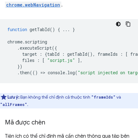
chrome.webNavigation
.
function
getTabId
()
{
...
}
chrome
.
scripting
.
executeScript
({
target
:
{
tabId
:
getTabId
(),
frameIds
:
[
fra
files
:
[
"script.js"
],
})
.
then
(()
=
>
console
.
log
(
"script injected on targ
Lưu ý:
Bạn không thể chỉ định cả thuộc tính
và
"frameIds"
.
"allFrames"
Mã được chèn
Tiện ích có thể chỉ định mã cần chèn thông qua tệp bên