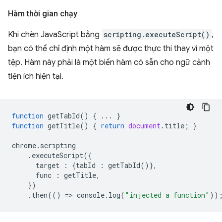
Hàm thời gian chạy
Khi chèn JavaScript bằng
scripting.executeScript()
,
bạn có thể chỉ định một hàm sẽ được thực thi thay vì một
tệp. Hàm này phải là một biến hàm có sẵn cho ngữ cảnh
tiện ích hiện tại.
function
getTabId
()
{
...
}
function
getTitle
()
{
return
document
.
title
;
}
chrome
.
scripting
.
executeScript
({
target
:
{
tabId
:
getTabId
()},
func
:
getTitle
,
})
.
then
(()
=
>
console
.
log
(
"injected a function"
))