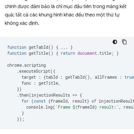
chính được đảm bảo là chỉ mục đầu tiên trong mảng kết
quả; tất cả các khung hình khác đều theo một thứ tự
không xác định.
function
getTabId
()
{
...
}
function
getTitle
()
{
return
document
.
title
;
}
chrome
.
scripting
.
executeScript
({
target
:
{
tabId
:
getTabId
(),
allFrames
:
true
func
:
getTitle
,
})
.
then
(
injectionResults
=
>
{
for
(
const
{
frameId
,
result
}
of
injectionResul
console
.
log
(
`Frame 
${
frameId
}
 result:`
,
resu
}
});