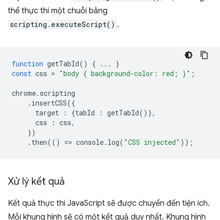
thể thực thi một chuỗi bằng
scripting.executeScript()
.
function
getTabId
()
{
...
}
const
css
=
"body { background-color: red; }"
;
chrome
.
scripting
.
insertCSS
({
target
:
{
tabId
:
getTabId
()},
css
:
css
,
})
.
then
(()
=
>
console
.
log
(
"CSS injected"
));
Xử lý kết quả
Kết quả thực thi JavaScript sẽ được chuyển đến tiện ích.
Mỗi khung hình sẽ có một kết quả duy nhất. Khung hình