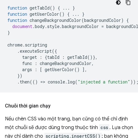
function
getTabId
()
{
...
}
function
getUserColor
()
{
...
}
function
changeBackgroundColor
(
backgroundColor
)
{
document
.
body
.
style
.
backgroundColor
=
backgroundCo
}
chrome
.
scripting
.
executeScript
({
target
:
{
tabId
:
getTabId
()},
func
:
changeBackgroundColor
,
args
:
[
getUserColor
()
],
})
.
then
(()
=
>
console
.
log
(
"injected a function"
))
Chuỗi thời gian chạy
Nếu chèn CSS vào một trang, bạn cũng có thể chỉ định
một chuỗi sẽ được dùng trong thuộc tính
css
. Lựa chọn
này chỉ dành cho
scripting.insertCSS()
; bạn không