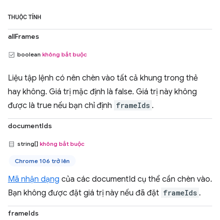
THUỘC TÍNH
allFrames
boolean
không bắt buộc
Liệu tập lệnh có nên chèn vào tất cả khung trong thẻ
hay không. Giá trị mặc định là false. Giá trị này không
được là true nếu bạn chỉ định
frameIds
.
documentIds
string[]
không bắt buộc
Chrome 106 trở lên
Mã nhận dạng
của các documentId cụ thể cần chèn vào.
Bạn không được đặt giá trị này nếu đã đặt
frameIds
.
frameIds