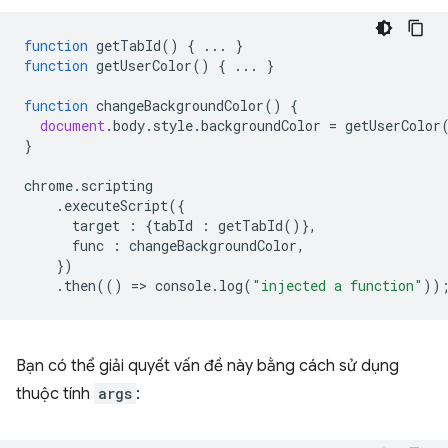
function
getTabId
()
{
...
}
function
getUserColor
()
{
...
}
function
changeBackgroundColor
()
{
document
.
body
.
style
.
backgroundColor
=
getUserColor
}
chrome
.
scripting
.
executeScript
({
target
:
{
tabId
:
getTabId
()},
func
:
changeBackgroundColor
,
})
.
then
(()
=
>
console
.
log
(
"injected a function"
))
Bạn có thể giải quyết vấn đề này bằng cách sử dụng
thuộc tính
args
: