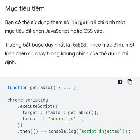
Mục tiêu tiêm
Bạn có thể sử dụng tham số
target
để chỉ định một
mục tiêu để chèn JavaScript hoặc CSS vào.
Trường bắt buộc duy nhất là
tabId
. Theo mặc định, một
lệnh chèn sẽ chạy trong khung chính của thẻ được chỉ
định.
function
getTabId
()
{
...
}
chrome
.
scripting
.
executeScript
({
target
:
{
tabId
:
getTabId
()},
files
:
[
"script.js"
],
})
.
then
(()
=
>
console
.
log
(
"script injected"
));