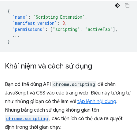
{
"name"
:
"Scripting Extension"
,
"manifest_version"
:
3
,
"permissions"
:
[
"scripting"
,
"activeTab"
],
...
}
Khái niệm và cách sử dụng
Bạn có thể dùng API
chrome.scripting
để chèn
JavaScript và CSS vào các trang web. Điều này tương tự
như những gì bạn có thể làm với
tập lệnh nội dung
.
Nhưng bằng cách sử dụng không gian tên
chrome.scripting
, các tiện ích có thể đưa ra quyết
định trong thời gian chạy.