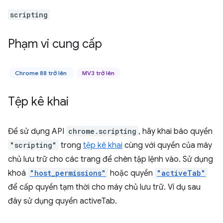
scripting
Phạm vi cung cấp
Chrome 88 trở lên
MV3 trở lên
Tệp kê khai
Để sử dụng API
chrome.scripting
, hãy khai báo quyền
"scripting"
trong
tệp kê khai
cùng với quyền của máy
chủ lưu trữ cho các trang để chèn tập lệnh vào. Sử dụng
khoá
"host_permissions"
hoặc quyền
"activeTab"
để cấp quyền tạm thời cho máy chủ lưu trữ. Ví dụ sau
đây sử dụng quyền activeTab.