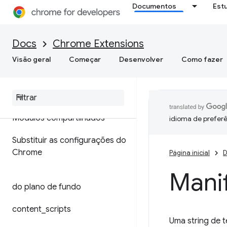
Documentos
Est
Docs
Chrome Extensions
Visão geral
Começar
Desenvolver
Como fazer
Formato do arquivo de
manifesto
Módulos compartilhados
idioma de preferê
Substituir as configurações do
Chrome
Página inicial
D
Mani
do plano de fundo
content
_
scripts
Uma string de 