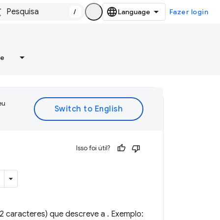
/
Fazer login
re
eu
Isso foi útil?
2 caracteres) que descreve a . Exemplo: