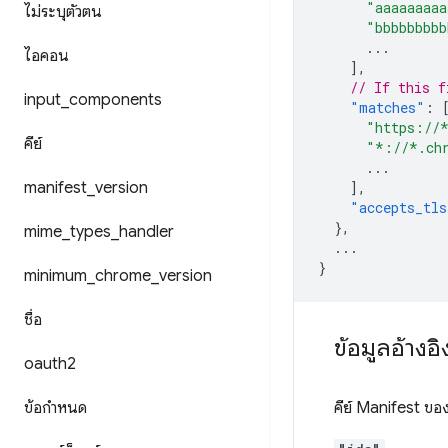
"aaaaaaaaa
ไม่ระบุตัวตน
"bbbbbbbbb
...
ไอคอน
],
// If this f
input
_
components
"matches"
:
"https://
คีย์
"*://*.ch
...
manifest
_
version
],
"accepts_tls
},
mime
_
types
_
handler
...
}
minimum
_
chrome
_
version
ชื่อ
ข้อมูลอ้างอิ
oauth2
ข้อกําหนด
คีย์ Manifest ขอ