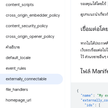
ของคุณได้โดยใช้
content
_
scripts
ดูบทแนะนำเกี่ยวกั
cross
_
origin
_
embedder
_
policy
content
_
security
_
policy
เชื่อมต่อโดย
cross
_
origin
_
opener
_
policy
หากไม่ได้ประกาศค
คำอธิบาย
เว็บจะเชื่อมต่อไม่
ไว้ ส่วนขยายอื่นๆ
default
_
locale
event
_
rules
ไฟล์ Manif
externally
_
connectable
file
_
handlers
{
"name"
:
"My e
homepage
_
url
"externally_co
"ids"
:
[