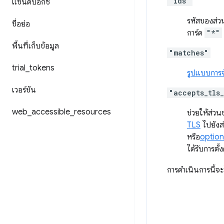
"ids"
แซนด์บ็อกซ์
รหัสของส่วน
ชื่อย่อ
การ์ด
"*"
พื้นที่เก็บข้อมูล
"matches"
trial
_
tokens
รูปแบบการจั
เวอร์ชัน
"accepts_tls
web
_
accessible
_
resources
ช่วยให้ส่วน
TLS
ไปยังส
หรือ
option
ได้รับการตั
การดำเนินการนี้จ