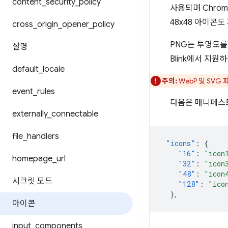
content
_
security
_
policy
사용되며 Chrom
48x48 아이콘
cross
_
origin
_
opener
_
policy
PNG는 투명도를 
설명
Blink에서 지원
default
_
locale
주의:
WebP 및 SVG
event
_
rules
다음은 매니페스
externally
_
connectable
file
_
handlers
"icons"
:
{
"16"
:
"icon
homepage
_
url
"32"
:
"icon
"48"
:
"icon
시크릿 모드
"128"
:
"ico
},
아이콘
input
_
components