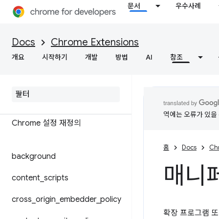
문서
우수사례
Docs
Chrome Extensions
개요
시작하기
개발
방법
AI
참조
매니페스트 파일 형식
공유 모듈
역에는 오류가 있을 
Chrome 설정 재정의
홈
Docs
Ch
background
매니페
content
_
scripts
cross
_
origin
_
embedder
_
policy
확장 프로그램 또