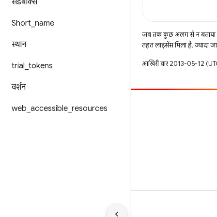
सैंडबॉक्स
Short
_
name
जब तक कुछ अलग से न बताया ज
स्थान
तहत लाइसेंस मिला है. ज़्यादा 
आखिरी बार 2013-05-12 (UTC
trial
_
tokens
वर्शन
web
सहयोग करें
_
accessible
_
resources
बग दायर करें
खुली समस्याएं देखें
शर्तें
निजता
Manage cookies