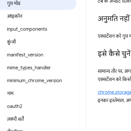
टैब के अपडेट दिखें
गुप्त मोड
आइकॉन
अनुमति नहीं 
input
_
components
एक्सटेंशन को गुप्त
कुंजी
इसे कैसे चुनें
manifest
_
version
mime
_
types
_
handler
सामान्य तौर पर, अग
एक्सटेंशन को किसी 
minimum
_
chrome
_
version
chrome.storag
नाम
इनका इस्तेमाल, अपन
oauth2
ज़रूरी शर्तें