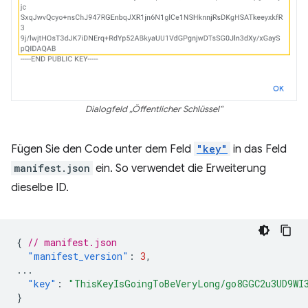
Dialogfeld „Öffentlicher Schlüssel“
Fügen Sie den Code unter dem Feld
"key"
in das Feld
manifest.json
ein. So verwendet die Erweiterung
dieselbe ID.
{
// manifest.json
"manifest_version"
:
3
,
...
"key"
:
"ThisKeyIsGoingToBeVeryLong/go8GGC2u3UD9WI
}