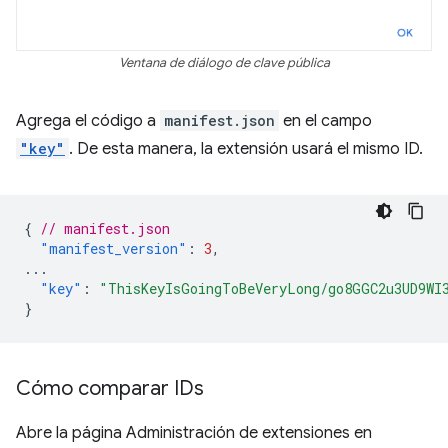
Ventana de diálogo de clave pública
Agrega el código a
manifest.json
en el campo
"key"
. De esta manera, la extensión usará el mismo ID.
{
// manifest.json
"manifest_version"
:
3
,
...
"key"
:
"ThisKeyIsGoingToBeVeryLong/go8GGC2u3UD9WI
}
Cómo comparar IDs
Abre la página Administración de extensiones en