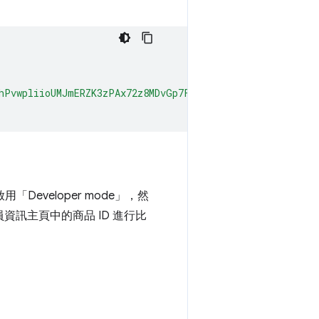
hPvwpliioUMJmERZK3zPAx72z8MDvGp7Fx7ZlzuZpL4yyp4zXBI+MUh
用「Developer mode」
，然
資訊主頁中的商品 ID 進行比