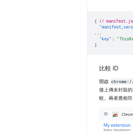
{
// manifest.js
"manifest_ver
...
"key"
:
"ThisK
}
比較 ID
開啟
chrome:/
後上傳未封裝的
較。兩者應相符