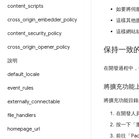
content
_
scripts
如要將伺服
cross
_
origin
_
embedder
_
policy
這樣其他
這樣網站
content
_
security
_
policy
cross
_
origin
_
opener
_
policy
保持一致的
說明
在開發過程中，保
default
_
locale
將擴充功能
event
_
rules
將擴充功能目
externally
_
connectable
在開發人
file
_
handlers
按一下「
homepage
_
url
前往「Pac