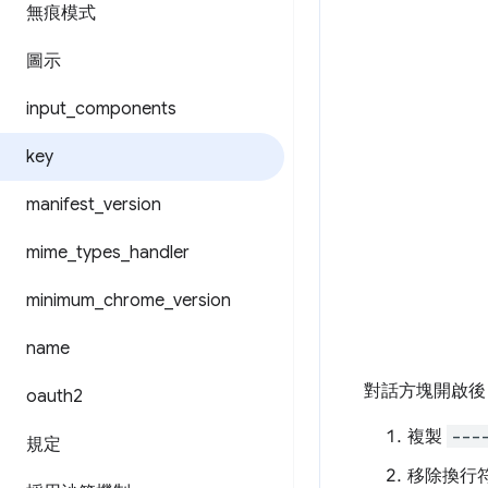
無痕模式
圖示
input
_
components
key
manifest
_
version
mime
_
types
_
handler
minimum
_
chrome
_
version
name
對話方塊開啟後
oauth2
複製
---
規定
移除換行