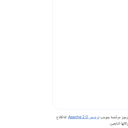
الرموز مرخّصة بموجب
ترخيص Apache 2.0‏
. للاطّلاع