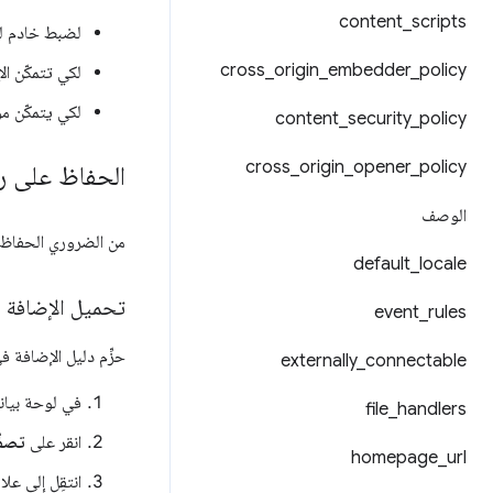
content
_
scripts
لضبط خادم لقب
cross
_
origin
_
embedder
_
policy
لكي تتمكّن ال
لكي يتمكّن م
content
_
security
_
policy
cross
_
origin
_
opener
_
policy
الحفاظ على ر
الوصف
من الضروري الحفاظ ع
default
_
locale
تحميل الإضافة إل
event
_
rules
حزِّم دليل الإضافة 
externally
_
connectable
في لوحة بيانا
file
_
handlers
انقر على
تصفّ
homepage
_
url
انتقِل إلى عل