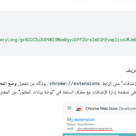
eryLong/go8GGC2u3UD9WI3MkmBgyiDPP2OreImEQhPvwpliioUMJm
عريف
إضافات" على الرابط
chrome://extensions
، وتأكَّد من تفعيل
وضع المطوّ
 في صفحة إدارة الإضافات مع معرّف السلعة في "لوحة بيانات المطوّر". من المفت