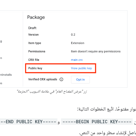
زر "عرض المفتاح العام" في علامة التبويب "الحزمة"
ار مفتوحًا، اتّبِع الخطوات التالية:
ن
-----BEGIN PUBLIC KEY-----
و
---END PUBLIC KEY-----
فاصل لإنشاء سطر واحد من النص.