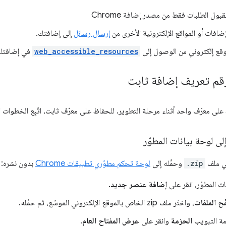
ول الطلبات فقط من مصدر إضافة Chrome
إضافات أو المواقع الإلكترونية الأخرى من
إرسال رسائل
إلى إضافتك.
وقع إلكتروني من الوصول إلى
web_accessible_resources
في إضافتك
قم تعريف إضافة ثابت
لى معرّف واحد أثناء مرحلة التطوير. للحفاظ على معرّف ثابت، اتّبِع الخطوات ال
ى لوحة بيانات المطوّر
في ملف
.zip
وحمِّله إلى
لوحة تحكم مطوّري تطبيقات Chrome
بدون نشره:
ت المطوّر، انقر على
إضافة عنصر جديد
.
ح الملفات
، واختَر ملف zip الخاص بالموقع الإلكتروني الموسّع، ثم حمِّله.
امة التبويب
الحزمة
وانقر على
عرض المفتاح العام
.