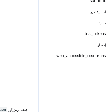
sandbox
اسم
_
قصير
ذاكرة
trial
_
tokens
إصدار
web
_
accessible
_
resources
أضِف الرمز إلى
son