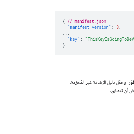
{
// manifest.json
"manifest_version"
:
3
,
...
"key"
:
"ThisKeyIsGoingToBeV
}
ِر
، وحمِّل دليل الإضافة غير المُحزمة.
رض أن تتطابق.