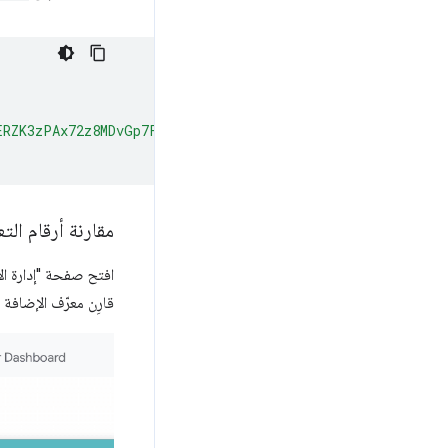
ERZK3zPAx72z8MDvGp7Fx7ZlzuZpL4yyp4zXBI+MUhFGoqEh32oYnm4
مقارنة أرقام الت
افتح صفحة "إدارة ال
قارِن معرّف الإضافة