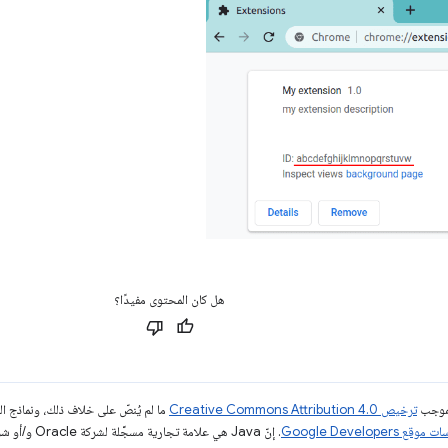
هل كان المحتوى مفيدًا؟
بموجب
ترخيص Creative Commons Attribution 4.0‏
ما لم يُنصّ على خلاف ذلك، ونماذج 
قع Google Developers‏
. إنّ Java هي علامة تجارية مسجَّلة لشركة Oracle و/أو شركائها التابعين.