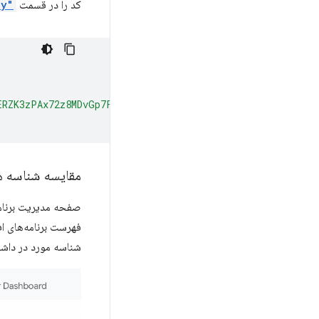
کد را در قسمت
"key"
ERZK3zPAx72z8MDvGp7Fx7ZlzuZpL4yyp4zXBI+MUhFGoqEh32oYnm4
مقایسه شناسه ه
صفحه مدیریت برنامه
فهرست برنامه‌های اف
شناسه مورد در داشبو