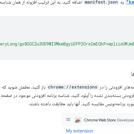
به
manifest.json
اضافه کنید. به این ترتیب افزونه از همان شناسه
eryLong/go8GGC2u3UD9WI3MkmBgyiDPP2OreImEQhPvwpliioUMJm
ا
‌های افزودنی را در
chrome://extensions
باز کنید، مطمئن شوید که
ح
زودنی بسته‌بندی نشده را آپلود کنید. شناسه برنامه افزودنی موجود در صفحه مد
رد برنامه‌نویس مقایسه کنید. آنها باید مطابقت داشته باشند.