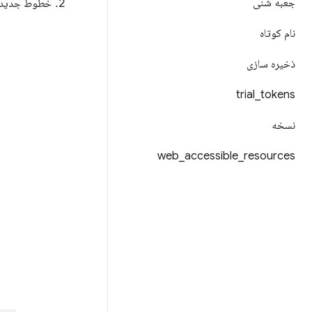
جعبه شنی
خطوط جدید را
نام کوتاه
ذخیره سازی
trial
_
tokens
نسخه
web
_
accessible
_
resources