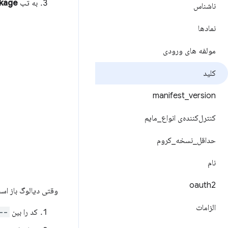
به تب
kage
ناشناس
نمادها
مولفه های ورودی
کلید
manifest
_
version
کنترل‌کننده‌ی انواع
_
مایم
حداقل
_
نسخه
_
کروم
نام
oauth2
وقتی دیالوگ باز است
الزامات
کد را بین
 KEY-----