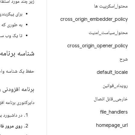
زیر چند مورد استفاد
محتوا
_
اسکریپت ها
برای پیکربندی سر
cross
_
origin
_
embedder
_
policy
به طوری که س
محتوا
_
سیاست
_
امنیت
تا یک وب سای
cross
_
origin
_
opener
_
policy
شناسه برنامه 
شرح
حفظ یک شناسه واحد
default
_
locale
رویداد
_
قوانین
برنامه افزودنی ر
خارجی
_
قابل اتصال
دایرکتوری برنامه اف
file
_
handlers
در داشبورد ب
homepage
_
url
روی مرور فای