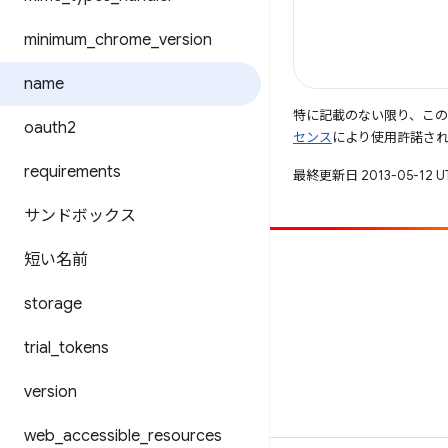
minimum
_
chrome
_
version
name
特に記載のない限り、こ
oauth2
センス
により使用許諾さ
requirements
最終更新日 2013-05-12 
サンドボックス
短い名前
投稿
バグを報告
storage
未解決の問題を見る
trial
_
tokens
version
web
_
accessible
_
resources