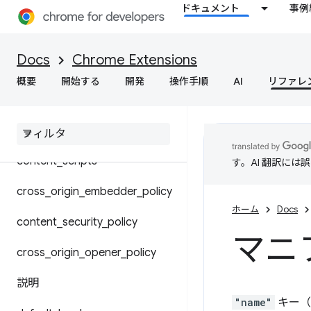
ドキュメント
事例
マニフェスト ファイル形式
共有モジュール
Docs
Chrome Extensions
概要
開始する
開発
操作手順
AI
リファレ
Chrome 設定のオーバーライド
background
content
_
scripts
す。AI 翻訳に
cross
_
origin
_
embedder
_
policy
ホーム
Docs
content
_
security
_
policy
マニ
cross
_
origin
_
opener
_
policy
説明
"name"
キー（