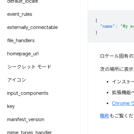
default
_
locale
event
_
rules
{
"name"
:
"My e
externally
_
connectable
}
file
_
handlers
homepage
_
url
ロケール固有の
シークレット モード
次の場所に表示
アイコン
インスト
拡張機能ページ
input
_
components
Chrome
key
略称
もご覧くだ
manifest
_
version
mime
_
types
_
handler