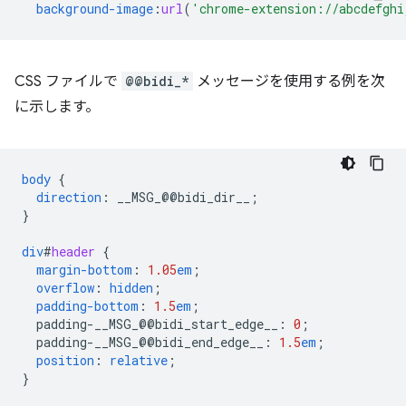
background-image
:
url
(
'chrome-extension://abcdefghi
CSS ファイルで
@@bidi_*
メッセージを使用する例を次
に示します。
body
{
direction
:
__MSG_
@@
bidi_dir__
;
}
div
#
header
{
margin-bottom
:
1.05
em
;
overflow
:
hidden
;
padding-bottom
:
1.5
em
;
padding-__MSG_@@
bidi_start_edge__
:
0
;
padding-__MSG_@@
bidi_end_edge__
:
1.5
em
;
position
:
relative
;
}