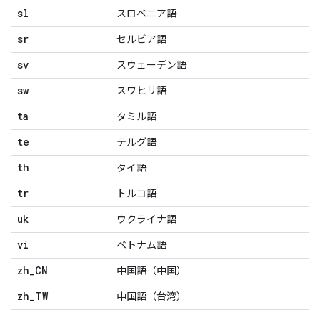
sl
スロベニア語
sr
セルビア語
sv
スウェーデン語
sw
スワヒリ語
ta
タミル語
te
テルグ語
th
タイ語
tr
トルコ語
uk
ウクライナ語
vi
ベトナム語
zh
_
CN
中国語（中国）
zh
_
TW
中国語（台湾）