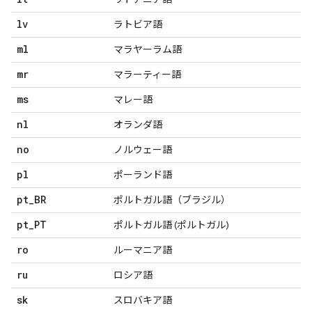
lv
ラトビア語
ml
マラヤーラム語
mr
マラーティー語
ms
マレー語
nl
オランダ語
no
ノルウェー語
pl
ポーランド語
pt
_
BR
ポルトガル語（ブラジル）
pt
_
PT
ポルトガル語 (ポルトガル)
ro
ルーマニア語
ru
ロシア語
sk
スロバキア語