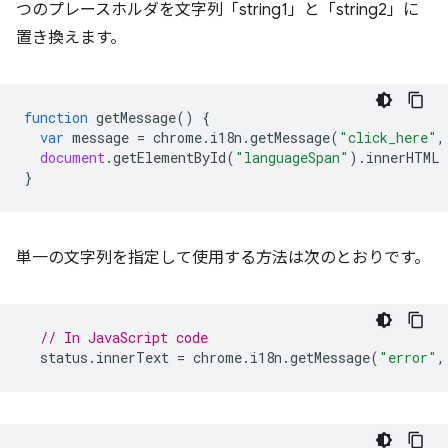
つのプレースホルダを文字列「string1」と「string2」に
置き換えます。
function
getMessage
()
{
var
message
=
chrome
.
i18n
.
getMessage
(
"click_here"
,
document
.
getElementById
(
"languageSpan"
).
innerHTML
}
単一の文字列を指定して使用する方法は次のとおりです。
// In JavaScript code
status
.
innerText
=
chrome
.
i18n
.
getMessage
(
"error"
,