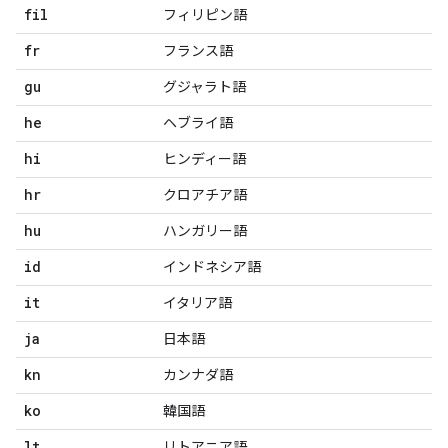
fil
フィリピン語
fr
フランス語
gu
グジャラト語
he
ヘブライ語
hi
ヒンディー語
hr
クロアチア語
hu
ハンガリー語
id
インドネシア語
it
イタリア語
ja
日本語
kn
カンナダ語
ko
韓国語
lt
リトアニア語