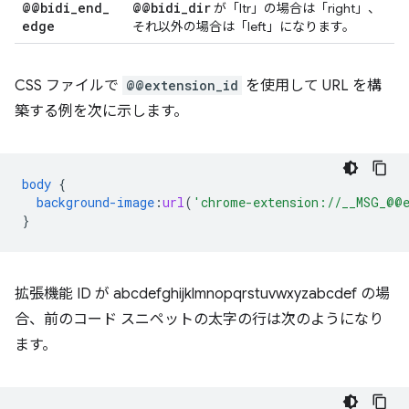
@@bidi
_
end
_
@@bidi
_
dir
が「ltr」の場合は「right」、
edge
それ以外の場合は「left」になります。
CSS ファイルで
@@extension_id
を使用して URL を構
築する例を次に示します。
body
{
background-image
:
url
(
'chrome-extension://__MSG_@@e
}
拡張機能 ID が abcdefghijklmnopqrstuvwxyzabcdef の場
合、前のコード スニペットの太字の行は次のようになり
ます。