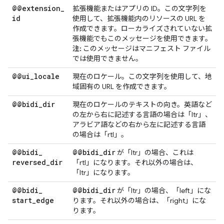
@@extension
_
拡張機能またはアプリの ID。この文字列を
id
使用して、拡張機能内のリソースの URL を
作成できます。ローカライズされていない拡
張機能でもこのメッセージを使用できます。
注:
このメッセージはマニフェスト ファイル
では使用できません。
@@ui
_
locale
現在のロケール。この文字列を使用して、地
域固有の URL を作成できます。
@@bidi
_
dir
現在のロケールのテキストの向き。英語など
の左から右に記述する言語の場合は「ltr」、
アラビア語などの右から左に記述する言語
の場合は「rtl」。
@@bidi
_
@@bidi
_
dir
が「ltr」の場合、これは
reversed
_
dir
「rtl」になります。それ以外の場合は、
「ltr」になります。
@@bidi
_
@@bidi
_
dir
が「ltr」の場合、「left」にな
start
_
edge
ります。それ以外の場合は、「right」にな
ります。