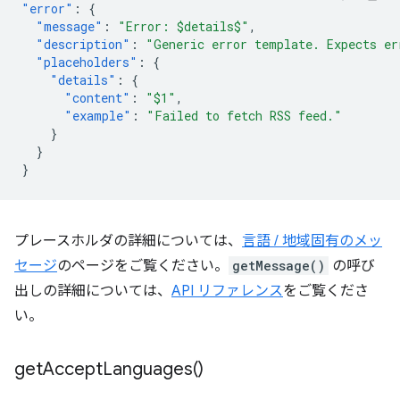
"error"
:
{
"message"
:
"Error: $details$"
,
"description"
:
"Generic error template. Expects er
"placeholders"
:
{
"details"
:
{
"content"
:
"$1"
,
"example"
:
"Failed to fetch RSS feed."
}
}
}
プレースホルダの詳細については、
言語 / 地域固有のメッ
セージ
のページをご覧ください。
getMessage()
の呼び
出しの詳細については、
API リファレンス
をご覧くださ
い。
get
Accept
Languages(
)