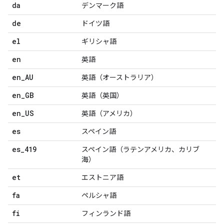
da
デンマーク語
de
ドイツ語
el
ギリシャ語
en
英語
en
_
AU
英語（オーストラリア）
en
_
GB
英語（英国）
en
_
US
英語（アメリカ）
es
スペイン語
es
_
419
スペイン語（ラテンアメリカ、カリブ
海）
et
エストニア語
fa
ペルシャ語
fi
フィンランド語