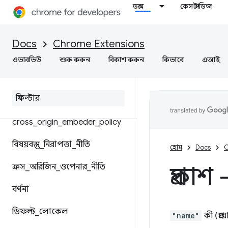
ডক্স
কেস স্টাডিজ
ভাগ করা মডিউল
Docs
ক্রোম সেটিংস ওভাররাইডিং
Chrome Extensions
ওভারভিউ
শুরু করুন
বিকাশ করুন
কিভাবে
এআই
পটভূমি
content
_
scripts
cross
_
origin
_
embeder
_
policy
বিষয়বস্তু
_
নিরাপত্তা
_
নীতি
হোম
Docs
C
ক্রস
_
অরিজিন
_
ওপেনার
_
নীতি
প্রকাশ
বর্ণনা
ডিফল্ট
_
লোকেল
"name"
কী (প্রয