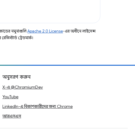
কোডের নমুনাগুলি
Apache 2.0 License
-এর অধীনে লাইসেন্স
িস্টার্ড ট্রেডমার্ক।
অনুসরণ করুন
X-এ @ChromiumDev
YouTube
LinkedIn-এ বিকাশকারীদের জন্য Chrome
আরএসএস