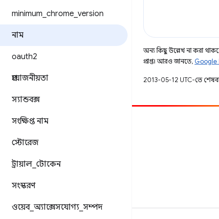
minimum
_
chrome
_
version
নাম
অন্য কিছু উল্লেখ না করা থাকলে,
oauth2
প্রাপ্ত। আরও জানতে,
Google 
প্রয়োজনীয়তা
2013-05-12 UTC-তে শেষব
স্যান্ডবক্স
সংক্ষিপ্ত নাম
অবদান
একটি বাগ ফাইল করুন
স্টোরেজ
খোলা সমস্যা দেখুন
ট্রায়াল
_
টোকেন
সংস্করণ
ওয়েব
_
অ্যাক্সেসযোগ্য
_
সম্পদ