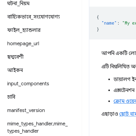
ঘটনা
_
নিয়ম
বাহ্যিকভাবে
_
সংযোগযোগ্য
{
"name"
:
"My e
}
ফাইল
_
হ্যান্ডলার
homepage
_
url
আপনি একটি লোকেল-ন
ছদ্মবেশী
এটি নিম্নলিখিত অবস্
আইকন
ডায়ালগ ই
input
_
components
এক্সটেনশন 
চাবি
ক্রোম ওয়ে
manifest
_
version
এছাড়াও
ছোট না
mime
_
types
_
handler
,
mime
_
types
_
handler