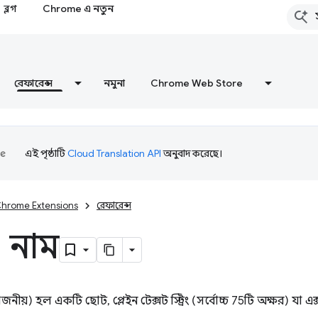
ব্লগ
Chrome এ নতুন
রেফারেন্স
নমুনা
Chrome Web Store
এই পৃষ্ঠাটি
Cloud Translation API
অনুবাদ করেছে।
hrome Extensions
রেফারেন্স
 - নাম
়োজনীয়) হল একটি ছোট, প্লেইন টেক্সট স্ট্রিং (সর্বোচ্চ 75টি অক্ষর) যা 