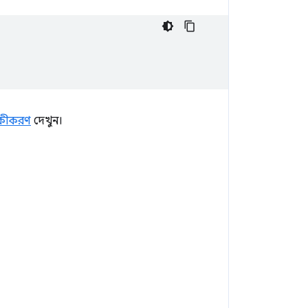
িকীকরণ
দেখুন।