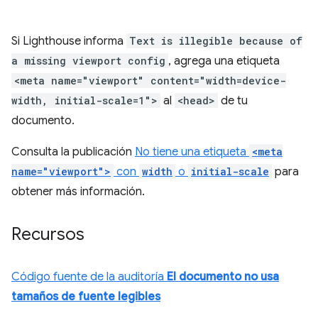
Si Lighthouse informa
Text is illegible because of
a missing viewport config
, agrega una etiqueta
<meta name="viewport" content="width=device-
width, initial-scale=1">
al
<head>
de tu
documento.
Consulta la publicación
No tiene una etiqueta
<meta
name="viewport">
con
width
o
initial-scale
para
obtener más información.
Recursos
Código fuente de la auditoría
El documento no usa
tamaños de fuente legibles