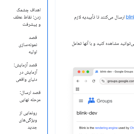
اهداف چشمک
ارسال می‌کنند تا تأییدیه لازم
زدن: نقاط عطف
و پیشرفت
قصد
وانید مشاهده کنید و با آنها تعامل
نمونه‌سازی
اولیه
قصد آزمایش:
آزمایش در
دنیای واقعی
قصد ارسال:
مرحله نهایی
رونمایی از
ویژگی‌های
جدید