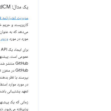
یک مثال: Fed
CM
مدیریت اعتبارنامه ف
کاربرپسند و حریم خص
می‌دهد که به عنوان
مورد در مورد
ورود ب
ب
عمومی است. پیشنهاد FedCM به عنوا
GitHub منتش
GitHub در م
بپرسند یا نظر بدهن
در مورد موارد استفا
تعهد پشتیبانی باشد.
زمانی که یک پیشنها
پذیرفته می‌شود، ذینف