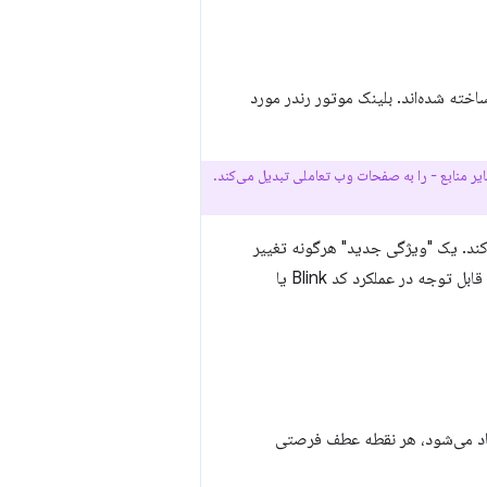
خته شده‌اند. بلینک موتور رندر مورد
 به همراه تصاویر و سایر منابع - را به صفحات وب تعاملی تبدیل می‌کند.
ی جدید در Blink قرار گیرد، باید از فرآیند توسعه باز پروژه Chromium عبور کند. یک "ویژگی جدید" هرگونه تغییر
یا اضافه شدن به کد یا معماری مرورگر است. این می‌تواند یک API جدید جاوا اسکریپت، یک بهبود قابل توجه در عملکرد کد Blink یا
جاد می‌شود، هر نقطه عطف فرصتی