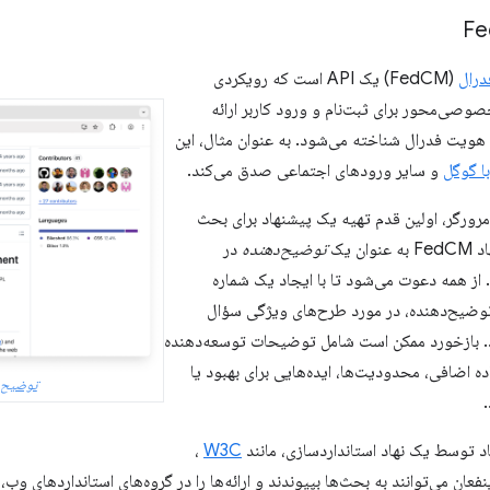
درال
(FedCM) یک API است که رویکردی
وصی‌محور برای ثبت‌نام و ورود کاربر ارائه
 هویت فدرال شناخته می‌شود. به عنوان مثال، این
ا گوگل
و سایر ورودهای اجتماعی صدق می‌کند.
رای ایجاد یک API مرورگر، اولین قدم تهیه یک پیشنهاد برای بحث
ن یک
توضیح‌دهنده
در
ر شد. از همه دعوت می‌شود تا با ایجاد یک شماره
خزن توضیح‌دهنده، در مورد طرح‌های ویژگی سؤال
د. بازخورد ممکن است شامل توضیحات توسعه‌دهنده
ده اضافی، محدودیت‌ها، ایده‌هایی برای بهبود یا
توضیح FedCM در گیت‌ها
د توسط یک نهاد استانداردسازی، مانند
W3C
،
عان می‌توانند به بحث‌ها بپیوندند و ارائه‌ها را در گروه‌های استانداردهای وب، 