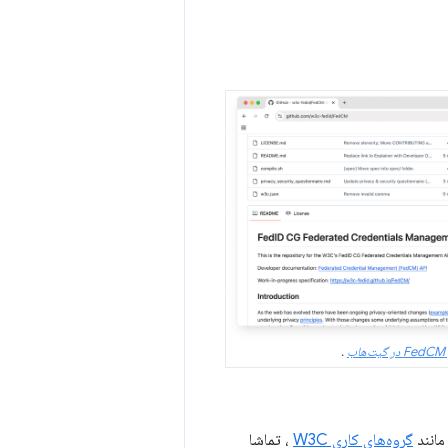
ب
.
مانند
گروه‌های کاری W3C
، تماشا