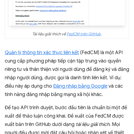
Tài liệu giải thích về
FedCM trên GitHub
.
Quản lý thông tin xác thực liên kết
(FedCM) là một API
cung cấp phương pháp tiếp cận tập trung vào quyền
riêng tư và thân thiện với người dùng để đăng ký và đăng
nhập người dùng, được gọi là danh tính liên kết. Ví dụ:
điều này áp dụng cho
Đăng nhập bằng Google
và các
tính năng đăng nhập bằng mạng xã hội khác.
Để tạo API trình duyệt, bước đầu tiên là chuẩn bị một đề
xuất để thảo luận công khai. Đề xuất của FedCM được
xuất bản trên GitHub dưới dạng
tài liệu giải thích
. Mọi
người đều được mời đặt câu hỏi hoặc nhận xét về thiết