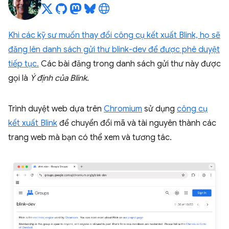
Khi các kỹ sư muốn thay đổi công cụ kết xuất Blink, họ sẽ
đăng lên danh sách gửi thư blink-dev để được phê duyệt
tiếp tục.
Các bài đăng trong danh sách gửi thư này được
gọi là
Ý định của Blink
.
Trình duyệt web dựa trên
Chromium
sử dụng
công cụ
kết xuất Blink
để chuyển đổi mã và tài nguyên thành các
trang web mà bạn có thể xem và tương tác.