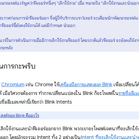
นาซอฟต์แวร์พูดว่าฟีเจอร์หนึ่งๆ "เลิกใช้งาน" เมื่อ หมายถึง "เลิกใช้งานและนำออก
ะกาศก่อนการนำฟีเจอร์ออก ซึ่งผู้ให้บริการเบราว์เซอร์ จะเตือนนักพัฒนาซอฟต์แวร
าฟีเจอร์นี้ยังคงใช้งานได้ แต่มีกำหนด นำออก
แวร์ในการดำเนินการเมื่อมีการเลิกใช้งานฟีเจอร์ โดยปกติแล้วฟีเจอร์ จะยังคงใช้ง
ภายหลัง
ในการกะพริบ
้
Chromium
เช่น Chrome ใช้
เครื่องมือการแสดงผล Blink
เพื่อเปลี่ยนโ
้ เมื่อวิศวกรต้องการ ทำการเปลี่ยนแปลงใน Blink ก็จะโพสต์ใน
รายชื่ออีเ
ื่ออีเมลเหล่านี้เรียกว่า Blink Intents
สงค์ของ Blink คืออะไร
ารเลิกใช้งานและนำฟีเจอร์ออกจาก Blink พวกเขาจะโพสต์เจตนาที่จะเลิกใช
ออก โดยมักจะรวม Intent ทั้ง 2 อย่างเป็น
Intent ที่จะเลิกใช้งานและน