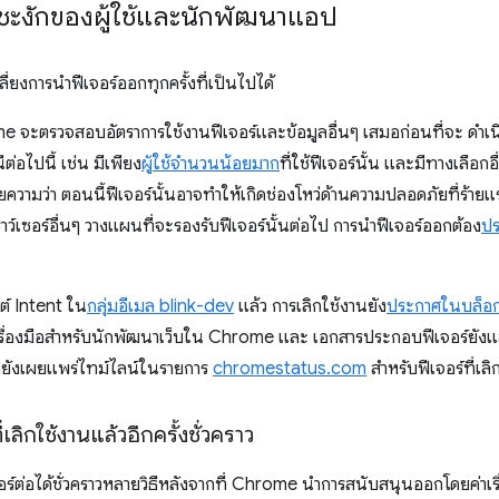
ะงักของผู้ใช้และนักพัฒนาแอป
ยงการนำฟีเจอร์ออกทุกครั้งที่เป็นไปได้
 จะตรวจสอบอัตราการใช้งานฟีเจอร์และข้อมูลอื่นๆ เสมอก่อนที่จะ ดำเน
ีต่อไปนี้ เช่น มีเพียง
ผู้ใช้จำนวนน้อยมาก
ที่ใช้ฟีเจอร์นั้น และมีทางเลือก
วามว่า ตอนนี้ฟีเจอร์นั้นอาจทำให้เกิดช่องโหว่ด้านความปลอดภัยที่ร้า
ว์เซอร์อื่นๆ วางแผนที่จะรองรับฟีเจอร์นั้นต่อไป การนำฟีเจอร์ออกต้อง
ปร
์ Intent ใน
กลุ่มอีเมล blink-dev
แล้ว การเลิกใช้งานยัง
ประกาศในบล็อ
ครื่องมือสำหรับนักพัฒนาเว็บใน Chrome และ เอกสารประกอบฟีเจอร์ยัง
รายังเผยแพร่ไทม์ไลน์ในรายการ
chromestatus.com
สำหรับฟีเจอร์ที่เล
ี่เลิกใช้งานแล้วอีกครั้งชั่วคราว
อร์ต่อได้ชั่วคราวหลายวิธีหลังจากที่ Chrome นำการสนับสนุนออกโดยค่าเริ