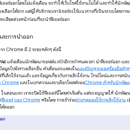
ฟีเจอร์ออกโดยไม่แจ้งเตือน จะทำให้เว็บไซต์ใช้งานไม่ได้ และทำให้นักพ
งเลือกได้ยาก แต่ผู้ให้บริการเบราว์เซอร์จะใช้แนวทางที่เป็นระบบโดยกา
ะเอียดล่วงหน้าก่อนที่จะนำฟีเจอร์ออก
นและการนำออก
าก Chrome มี 2 ระยะหลักๆ ดังนี้
งาน:
แจ้งเตือนนักพัฒนาซอฟต์แวร์ว่ามีการกำหนดเวลา นำฟีเจอร์ออก และ
ยข้อมูลไปยังทางเลือกอื่น คำเตือนจะแสดงใน
แผงปัญหาของเครื่องมือสำห
ร์ที่เลิกใช้งานแล้ว และข้อมูลเกี่ยวกับการเลิกใช้งาน ไทม์ไลน์และการส
ม Chrome
และในบทความและบล็อกโพสต์ของ
Chrome สำหรับนักพัฒ
: ในตอนแรก เราจะปิดใช้ฟีเจอร์นี้โดยค่าเริ่มต้น แต่จะอนุญาตให้ นักพัฒนา
า
ฟีเจอร์ ของ Chrome
หรือโดย การเข้าร่วม
ช่วงทดลองใช้การเลิกใช้งาน
เม
ำโค้ดออก
ออก