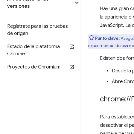
versiones
Hay una gran c
la apariencia o
JavaScript. La 
Regístrate para las pruebas
de origen
Punto clave:
Asegúra
experimentan de esa m
Estado de la plataforma
Chrome
Existen dos fo
Proyectos de Chromium
Desde la 
Abre Chro
chrome:
/
/
f
Para establece
desactivar el p
pantalla de vis