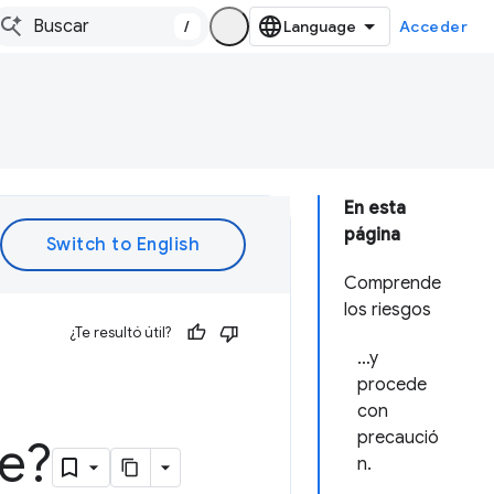
/
Acceder
En esta
página
Comprende
los riesgos
¿Te resultó útil?
…y
procede
con
precaució
e?
n.