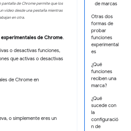
de marcas
en pantalla de Chrome permite que los
 un video desde una pestaña mientras
Otras dos
abajan en otra.
formas de
probar
es experimentales de Chrome
.
funciones
experimental
ivas o desactivas funciones,
es
ones que activas o desactivas
¿Qué
funciones
reciben una
tales de Chrome en
marca?
¿Qué
sucede con
la
eva, o simplemente eres un
configuració
n de