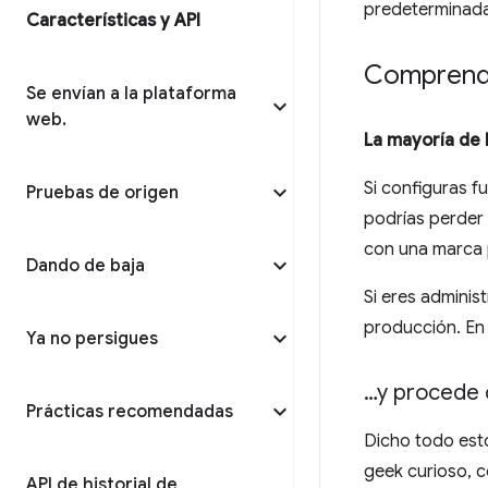
predeterminada
Características y API
Comprende
Se envían a la plataforma
web
.
La mayoría de 
Si configuras 
Pruebas de origen
podrías perder 
con una marca p
Dando de baja
Si eres adminis
producción. En 
Ya no persigues
…y procede 
Prácticas recomendadas
Dicho todo esto
geek curioso, c
API de historial de