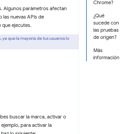
Chrome?
s. Algunos parámetros afectan
¿Qué
o las nuevas APIs de
sucede con
e que ejecutes.
las pruebas
de origen?
 ya que la mayoría de tus usuarios lo
Más
información
es buscar la marca, activar o
 ejemplo, para activar la
haz lo siguiente: