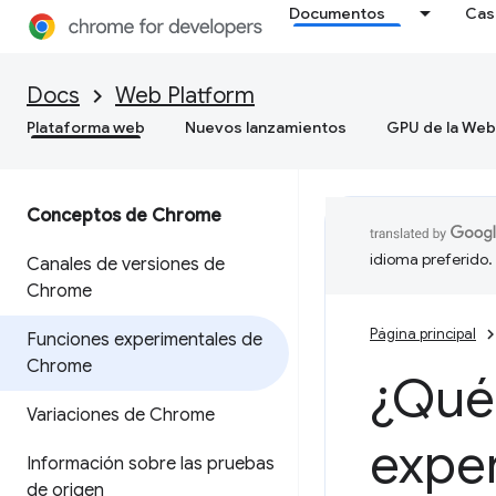
Documentos
Cas
Docs
Web Platform
Plataforma web
Nuevos lanzamientos
GPU de la Web
Conceptos de Chrome
idioma preferido.
Canales de versiones de
Chrome
Página principal
Funciones experimentales de
Chrome
¿Qué 
Variaciones de Chrome
expe
Información sobre las pruebas
de origen