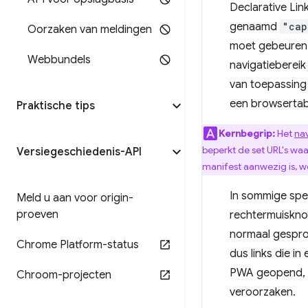
Declarative Lin
genaamd
"cap
Oorzaken van meldingen
moet gebeuren 
Webbundels
navigatiebereik 
van toepassing 
een browsertabb
Praktische tips
Kernbegrip:
Het
nav
beperkt de set URL's waa
Versiegeschiedenis-API
manifest aanwezig is, w
In sommige spec
Meld u aan voor origin-
proeven
rechtermuisknop
normaal gesprok
Chrome Platform-status
dus links die i
PWA geopend, z
Chroom-projecten
veroorzaken.