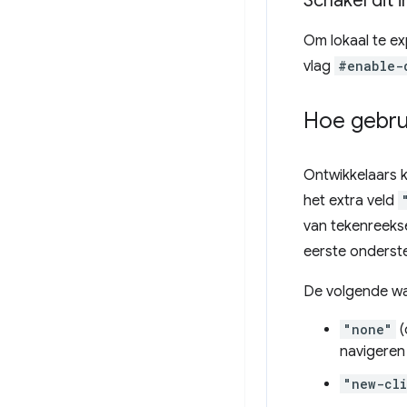
Schakel dit i
Om lokaal te ex
vlag
#enable-
Hoe gebrui
Ontwikkelaars 
het extra veld
van tekenreeks
eerste onderste
De volgende w
"none"
(
navigeren
"new-cli