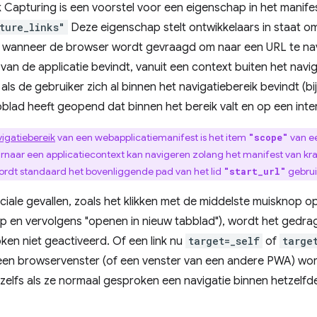
k Capturing is een voorstel voor een eigenschap in het manife
ture_links"
Deze eigenschap stelt ontwikkelaars in staat om
wanneer de browser wordt gevraagd om naar een URL te navi
van de applicatie bevindt, vanuit een context buiten het naviga
als de gebruiker zich al binnen het navigatiebereik bevindt (b
lad heeft geopend dat binnen het bereik valt en op een interne
igatiebereik
van een webapplicatiemanifest is het item
van ee
"scope"
rnaar een applicatiecontext kan navigeren zolang het manifest van krach
ordt standaard het bovenliggende pad van het lid
gebrui
"start_url"
iale gevallen, zoals het klikken met de middelste muisknop op 
 en vervolgens "openen in nieuw tabblad"), wordt het gedrag
en niet geactiveerd. Of een link nu
target=_self
of
targe
n een browservenster (of een venster van een andere PWA) wo
elfs als ze normaal gesproken een navigatie binnen hetzelf