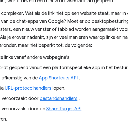
klikt, wordt deze in een nieuw browsertabblad geopend.
complexer. Wat als de link niet op een website staat, maar in 
n van de chat-apps van Google? Moet er op desktopbesturin
ters, een nieuw venster of tabblad worden aangemaakt voor el
 Als je erover nadenkt, zijn er veel manieren waarop links en 
ronder, maar niet beperkt tot, de volgende:
te links vanaf andere webpagina's.
rdt geopend vanuit een platformspecifieke app in het bestu
s afkomstig van de
App Shortcuts API
.
via
URL-protocolhandlers
lopen.
s veroorzaakt door
bestandshandlers
.
s veroorzaakt door de
Share Target API
.
ren.