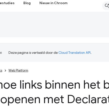
estudies
Blog
Nieuw in Chroom
Deze pagina is vertaald door de
Cloud Translation API
.
cs
Web Platform
hoe links binnen het 
openen met Declarat