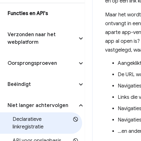
en op een link 
Functies en API's
Maar het wordt 
ontvangt in ee
aparte app-vens
Verzonden naar het
app al open is?
webplatform
vastgelegd, waa
Oorsprongsproeven
Aangeklik
De URL wo
Beëindigt
Navigatie
Links die 
Niet langer achtervolgen
Navigatie
Declaratieve
Navigatie
linkregistratie
…en ande
API voor opslagbasis