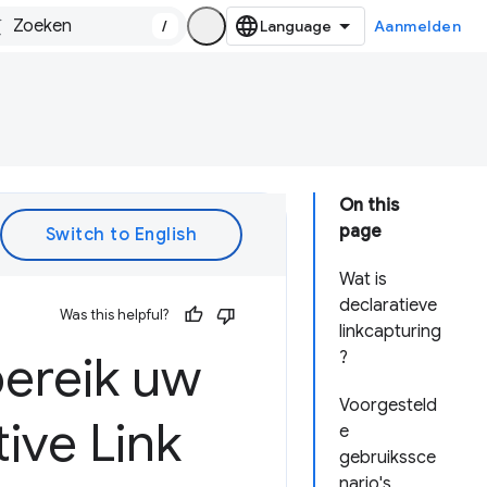
/
Aanmelden
On this
page
Wat is
declaratieve
Was this helpful?
linkcapturing
bereik uw
?
Voorgesteld
ive Link
e
gebruikssce
nario's