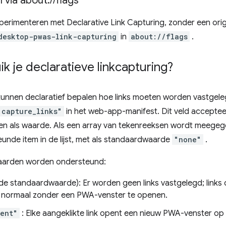
n via about:
/
/
flags
perimenteren met Declarative Link Capturing, zonder een origin
desktop-pwas-link-capturing
in
about://flags
.
k je declaratieve linkcapturing?
kunnen declaratief bepalen hoe links moeten worden vastgel
"capture_links"
in het web-app-manifest. Dit veld acceptee
en als waarde. Als een array van tekenreeksen wordt meegege
unde item in de lijst, met als standaardwaarde
"none"
.
aarden worden ondersteund:
de standaardwaarde): Er worden geen links vastgelegd; links d
 normaal zonder een PWA-venster te openen.
ent"
: Elke aangeklikte link opent een nieuw PWA-venster op 