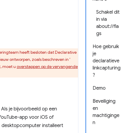
Schakel dit
in via
about://fla
gs
Hoe gebruik
eringteam heeft besloten dat Declarative
je
nieuw ontworpen, zoals beschreven in '
declaratieve
t, moet u
overstappen op de vervangende
linkcapturing
?
Demo
Beveiliging
en
Als je bijvoorbeeld op een
machtiginge
 YouTube-app voor iOS of
n
 desktopcomputer installeert