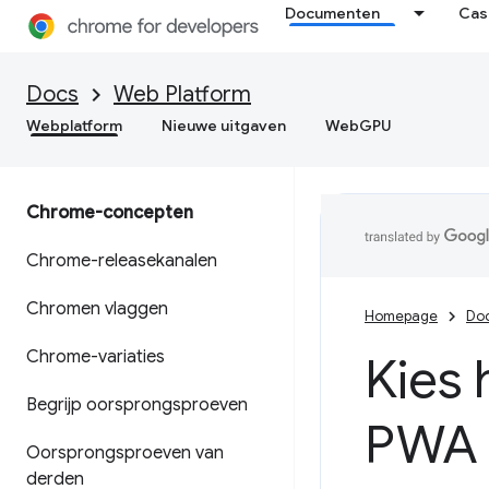
Documenten
Cas
Docs
Web Platform
Webplatform
Nieuwe uitgaven
WebGPU
Chrome-concepten
Chrome-releasekanalen
Chromen vlaggen
Homepage
Do
Chrome-variaties
Kies 
Begrijp oorsprongsproeven
PWA 
Oorsprongsproeven van
derden