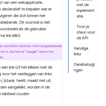
st van een webapplicatie,
met de
 declaratief te bepalen wat er
implement
geren die zich binnen het
atie.
tiebereik. Dit voorstel is niet
Toon je
ijvoorbeeld als de gebruiker
steun voor
 link klikt).
de API
n verwerkt manifest. Het navigatiebereik
Handige
t is. Als het lid
niet in het
"scope"
links
kt.
Dankbetuigi
een link (of het klikken met de
ngen
 voor het vastleggen van links
t=_blank
heeft, maakt niet uit,
rden aangeklikt, worden in de
de tabblad zouden