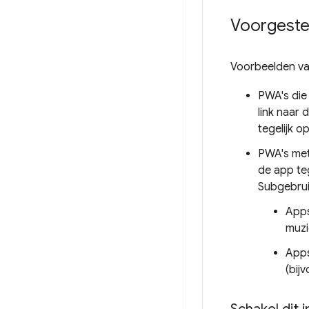
Voorgeste
Voorbeelden van
PWA's die
link naar 
tegelijk o
PWA's met
de app teg
Subgebrui
Apps
muzi
Apps
(bij