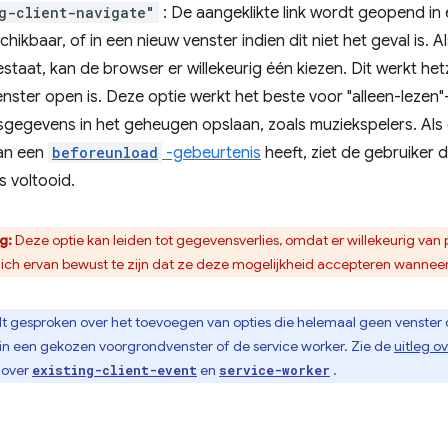
g-client-navigate"
: De aangeklikte link wordt geopend i
chikbaar, of in een nieuw venster indien dit niet het geval is.
staat, kan de browser er willekeurig één kiezen. Dit werkt het
nster open is. Deze optie werkt het beste voor "alleen-lezen"
sgegevens in het geheugen opslaan, zoals muziekspelers. Al
an een
beforeunload
-gebeurtenis
heeft, ziet de gebruiker 
is voltooid.
g:
Deze optie kan leiden tot gegevensverlies, omdat er willekeurig v
ich ervan bewust te zijn dat ze deze mogelijkheid accepteren wanneer
t gesproken over het toevoegen van opties die helemaal geen venster 
in een gekozen voorgrondvenster of de service worker. Zie de
uitleg o
 over
en
.
existing-client-event
service-worker