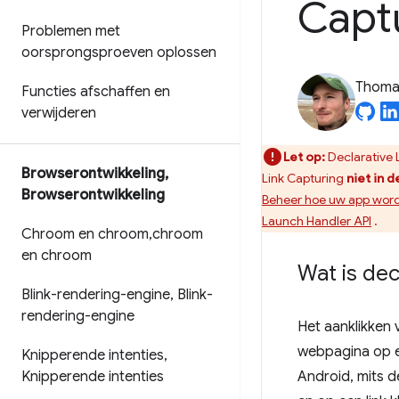
Capt
Problemen met
oorsprongsproeven oplossen
Thomas
Functies afschaffen en
verwijderen
Let op:
Declarative 
Browserontwikkeling
,
Link Capturing
niet in 
Browserontwikkeling
Beheer hoe uw app wordt
Launch Handler API
.
Chroom en chroom
,
chroom
en chroom
Wat is dec
Blink-rendering-engine
,
Blink-
rendering-engine
Het aanklikken 
webpagina op e
Knipperende intenties
,
Knipperende intenties
Android, mits d