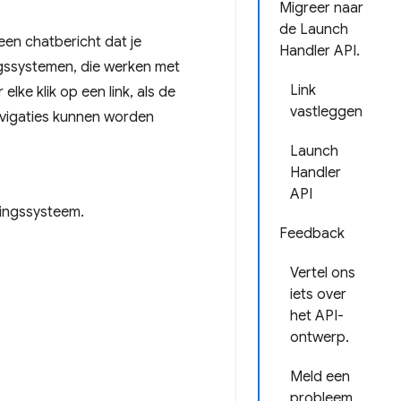
Migreer naar
de Launch
een chatbericht dat je
Handler API.
gssystemen, die werken met
Link
ke klik op een link, als de
vastleggen
navigaties kunnen worden
Launch
Handler
API
ringssysteem.
Feedback
Vertel ons
iets over
het API-
ontwerp.
Meld een
probleem