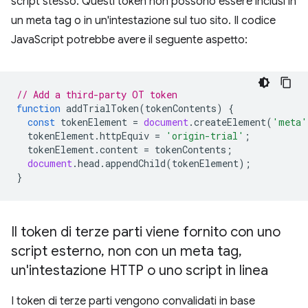
script stesso. Questi token non possono essere inclusi in
un meta tag o in un'intestazione sul tuo sito. Il codice
JavaScript potrebbe avere il seguente aspetto:
// Add a third-party OT token
function
addTrialToken
(
tokenContents
)
{
const
tokenElement
=
document
.
createElement
(
'meta'
tokenElement
.
httpEquiv
=
'origin-trial'
;
tokenElement
.
content
=
tokenContents
;
document
.
head
.
appendChild
(
tokenElement
);
}
Il token di terze parti viene fornito con uno
script esterno
,
non con un meta tag
,
un'intestazione HTTP o uno script in linea
I token di terze parti vengono convalidati in base