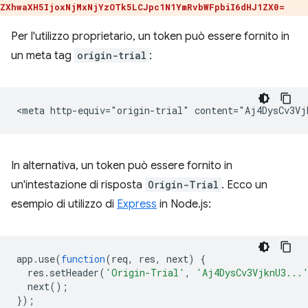
ZXhwaXH5IjoxNjMxNjYzOTk5LCJpc1N1YmRvbWFpbiI6dHJ1ZX0=
Per l'utilizzo proprietario, un token può essere fornito in
un meta tag
origin-trial
:
In alternativa, un token può essere fornito in
un'intestazione di risposta
Origin-Trial
. Ecco un
esempio di utilizzo di
Express
in Node.js:
app
.
use
(
function
(
req
,
res
,
next
)
{
res
.
setHeader
(
'Origin-Trial'
,
'Aj4DysCv3VjknU3...
next
();
});