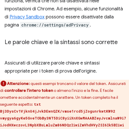
funziona, verifica che non sia disattivata nelle
impostazioni di Chrome. Ad esempio, alcune funzionalità
di
Privacy Sandbox
possono essere disattivate dalla
pagina
chrome://settings/adPrivacy
.
Le parole chiave e la sintassi sono corrette
Assicurati di utilizzare parole chiave e sintassi
appropriate per i token di prova dell'origine.
Attenzione:
questi esempi troncano il valore del token. Assicurati
di
controllare l'intero token
o almeno l'inizio e la fine. È facile
omettere accidentalmente un carattere. Un token completo ha il
seguente aspetto:
txt
Bj3DysCv1VjknU4jJvkDEwnQZK/vmse1rcd5jZogunrkwtKW92
vmygya6gyKe5GveTObBy3NT5DiC8yiiXnXGwMAAABZeyJvcmlnaW9i7
iJodHXwczovL3NpbXBsLmluZm86NDQzIiwiZmVhdHVyZSI6Ik5BIiwi